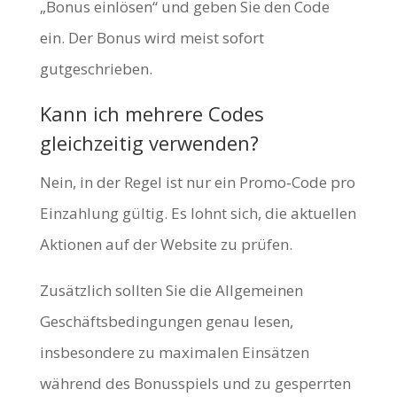
„Bonus einlösen“ und geben Sie den Code
ein. Der Bonus wird meist sofort
gutgeschrieben.
Kann ich mehrere Codes
gleichzeitig verwenden?
Nein, in der Regel ist nur ein Promo‑Code pro
Einzahlung gültig. Es lohnt sich, die aktuellen
Aktionen auf der Website zu prüfen.
Zusätzlich sollten Sie die Allgemeinen
Geschäftsbedingungen genau lesen,
insbesondere zu maximalen Einsätzen
während des Bonusspiels und zu gesperrten