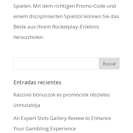
Spielen. Mit dem richtigen Promo‑Code und
einem disziplinierten Spielstil können Sie das
Beste aus Ihrem Rocketplay‑Erlebnis
herausholen.
Entradas recientes
Kaszinó bónuszok és promóciók részletes
útmutatója
An Expert Slots Gallery Review to Enhance
Your Gambling Experience