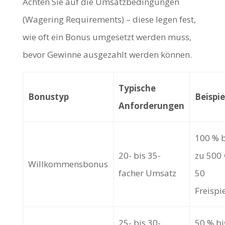
Achten Sie auf die Umsatzbedingungen
(Wagering Requirements) – diese legen fest,
wie oft ein Bonus umgesetzt werden muss,
bevor Gewinne ausgezahlt werden können.
Typische
Bonustyp
Beispie
Anforderungen
100 % b
20- bis 35-
zu 500 
Willkommensbonus
facher Umsatz
50
Freispi
25- bis 30-
50 % bi