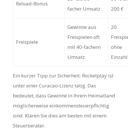
Reload‑Bonus
facher Umsatz
200 €
Gewinne aus
20
Freispielen oft
Freispi
Freispiele
mit 40-fachem
ohne
Umsatz
Einzah
Ein kurzer Tipp zur Sicherheit: Rocketplay ist
unter einer Curacao‑Lizenz tätig. Das
bedeutet, dass Gewinne in Ihrem Heimatland
möglicherweise einkommensteuerpflichtig
sind. Klären Sie dies am besten mit einem
Steuerberater.