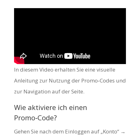
In diesem Video erhalten Sie eine visuelle
Anleitung zur Nutzung der Promo‑Codes und
zur Navigation auf der Seite.
Wie aktiviere ich einen
Promo‑Code?
Gehen Sie nach dem Einloggen auf „Konto“ →