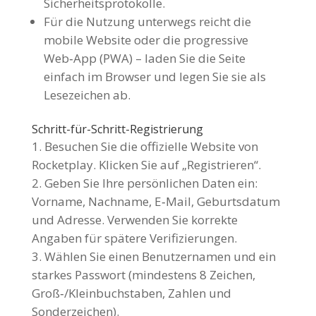
Sicherheitsprotokolle.
Für die Nutzung unterwegs reicht die
mobile Website oder die progressive
Web‑App (PWA) – laden Sie die Seite
einfach im Browser und legen Sie sie als
Lesezeichen ab.
Schritt-für-Schritt-Registrierung
Besuchen Sie die offizielle Website von
Rocketplay. Klicken Sie auf „Registrieren“.
Geben Sie Ihre persönlichen Daten ein:
Vorname, Nachname, E‑Mail, Geburtsdatum
und Adresse. Verwenden Sie korrekte
Angaben für spätere Verifizierungen.
Wählen Sie einen Benutzernamen und ein
starkes Passwort (mindestens 8 Zeichen,
Groß‑/Kleinbuchstaben, Zahlen und
Sonderzeichen).