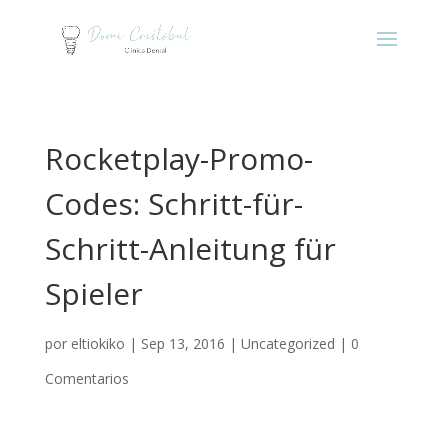
Rocketplay-Promo-
Codes: Schritt-für-
Schritt-Anleitung für
Spieler
por
eltiokiko
|
Sep 13, 2016
|
Uncategorized
|
0
Comentarios