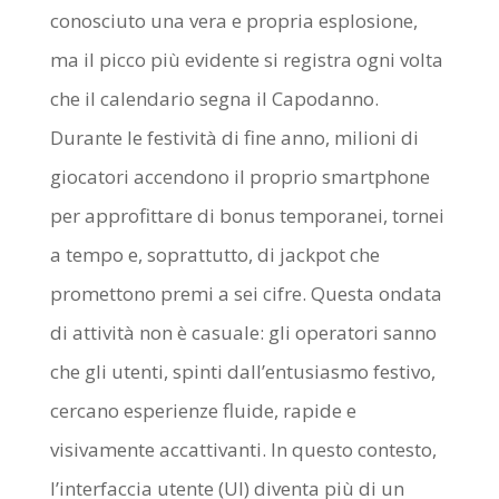
conosciuto una vera e propria esplosione,
ma il picco più evidente si registra ogni volta
che il calendario segna il Capodanno.
Durante le festività di fine anno, milioni di
giocatori accendono il proprio smartphone
per approfittare di bonus temporanei, tornei
a tempo e, soprattutto, di jackpot che
promettono premi a sei cifre. Questa ondata
di attività non è casuale: gli operatori sanno
che gli utenti, spinti dall’entusiasmo festivo,
cercano esperienze fluide, rapide e
visivamente accattivanti. In questo contesto,
l’interfaccia utente (UI) diventa più di un