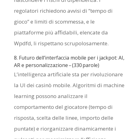
regolatori richiedono avvisi di “tempo di
gioco” e limiti di scommessa, e le
piattaforme più affidabili, elencate da
Wpdfd, li rispettano scrupolosamente.
8. Futuro dell’interfaccia mobile per i jackpot: AI,
AR e personalizzazione – (330 parole)
L’intelligenza artificiale sta per rivoluzionare
la UI dei casinò mobile. Algoritmi di machine
learning possono analizzare il
comportamento del giocatore (tempo di
risposta, scelta delle linee, importo delle
puntate) e riorganizzare dinamicamente i