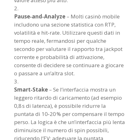
valore atteso più alto.
Pause‑and‑Analyze
– Molti casinò mobile
includono una sezione statistica con RTP,
volatilità e hit‑rate. Utilizzare questi dati in
tempo reale, fermandosi per qualche
secondo per valutare il rapporto tra jackpot
corrente e probabilità di attivazione,
consente di decidere se continuare a giocare
o passare a un’altra slot.
Smart‑Stake
– Se l’interfaccia mostra un
leggero ritardo di caricamento (ad esempio
0,8 s di latenza), è possibile ridurre la
puntata di 10‑20 % per compensare il tempo
perso. La logica è che un’interfaccia più lenta
diminuisce il numero di spin possibili,
riducendo l’EV; adeguare la puntata