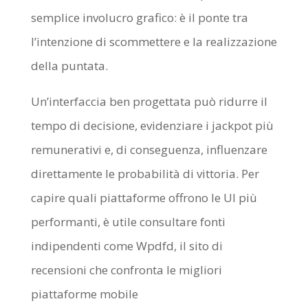
semplice involucro grafico: è il ponte tra
l’intenzione di scommettere e la realizzazione
della puntata.
Un’interfaccia ben progettata può ridurre il
tempo di decisione, evidenziare i jackpot più
remunerativi e, di conseguenza, influenzare
direttamente le probabilità di vittoria. Per
capire quali piattaforme offrono le UI più
performanti, è utile consultare fonti
indipendenti come Wpdfd, il sito di
recensioni che confronta le migliori
piattaforme mobile