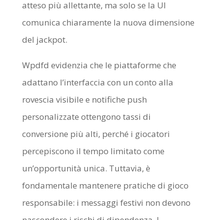
atteso più allettante, ma solo se la UI
comunica chiaramente la nuova dimensione
del jackpot.
Wpdfd evidenzia che le piattaforme che
adattano l’interfaccia con un conto alla
rovescia visibile e notifiche push
personalizzate ottengono tassi di
conversione più alti, perché i giocatori
percepiscono il tempo limitato come
un’opportunità unica. Tuttavia, è
fondamentale mantenere pratiche di gioco
responsabile: i messaggi festivi non devono
nascondere i rischi di dipendenza. I