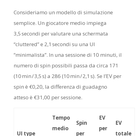
Consideriamo un modello di simulazione
semplice. Un giocatore medio impiega
3,5 secondi per valutare una schermata
“cluttered” e 2,1 secondi su una UI
“minimalista”. In una sessione di 10 minuti, il
numero di spin possibili passa da circa 171
(10 min / 3,5 s) a 286 (10 min / 2,1 s). Se l’EV per
spin è €0,20, la differenza di guadagno
atteso è €31,00 per sessione.
Tempo
EV
Spin
EV
medio
per
UI type
per
totale