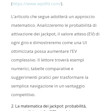
(
https://www.wpdfd.com/
).
L’articolo che segue adotterà un approccio
matematico. Analizzeremo le probabilità di
attivazione dei jackpot, il valore atteso (EV) di
ogni giro e dimostreremo come una UI
ottimizzata possa aumentare l’EV
complessivo. Il lettore troverà esempi
numerici, tabelle comparative e
suggerimenti pratici per trasformare la
semplice navigazione in un vantaggio
competitivo.
2. La matematica dei jackpot: probabilità,