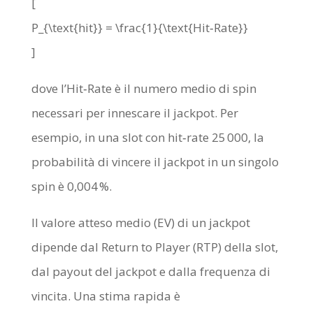
[
P_{\text{hit}} = \frac{1}{\text{Hit‑Rate}}
]
dove l’Hit‑Rate è il numero medio di spin
necessari per innescare il jackpot. Per
esempio, in una slot con hit‑rate 25 000, la
probabilità di vincere il jackpot in un singolo
spin è 0,004 %.
Il valore atteso medio (EV) di un jackpot
dipende dal Return to Player (RTP) della slot,
dal payout del jackpot e dalla frequenza di
vincita. Una stima rapida è