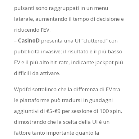
pulsanti sono raggruppati in un menu
laterale, aumentando il tempo di decisione e
riducendo l’EV.
–
CasinoD
presenta una UI “cluttered” con
pubblicità invasive; il risultato è il più basso
EV e il più alto hit‑rate, indicante jackpot più
difficili da attivare.
Wpdfd sottolinea che la differenza di EV tra
le piattaforme può tradursi in guadagni
aggiuntivi di €5‑€9 per sessione di 100 spin,
dimostrando che la scelta della UI è un
fattore tanto importante quanto la