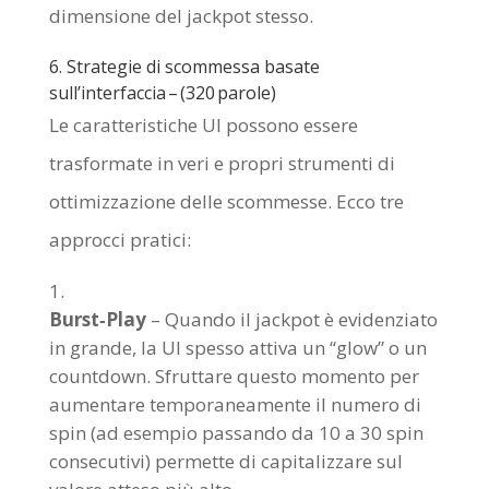
dimensione del jackpot stesso.
6. Strategie di scommessa basate
sull’interfaccia – (320 parole)
Le caratteristiche UI possono essere
trasformate in veri e propri strumenti di
ottimizzazione delle scommesse. Ecco tre
approcci pratici:
Burst‑Play
– Quando il jackpot è evidenziato
in grande, la UI spesso attiva un “glow” o un
countdown. Sfruttare questo momento per
aumentare temporaneamente il numero di
spin (ad esempio passando da 10 a 30 spin
consecutivi) permette di capitalizzare sul