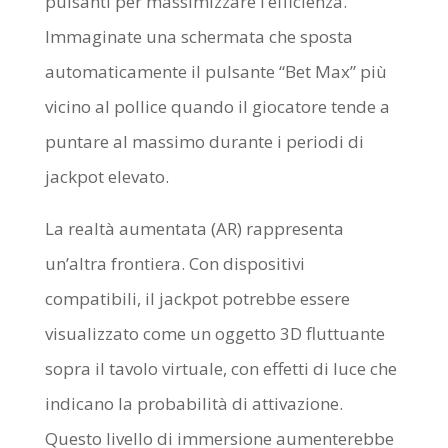
pulsanti per massimizzare l’efficienza.
Immaginate una schermata che sposta
automaticamente il pulsante “Bet Max” più
vicino al pollice quando il giocatore tende a
puntare al massimo durante i periodi di
jackpot elevato.
La realtà aumentata (AR) rappresenta
un’altra frontiera. Con dispositivi
compatibili, il jackpot potrebbe essere
visualizzato come un oggetto 3D fluttuante
sopra il tavolo virtuale, con effetti di luce che
indicano la probabilità di attivazione.
Questo livello di immersione aumenterebbe