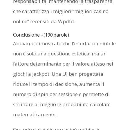
responsabilità, mantenendo la trasparenza
che caratterizza i migliori “migliori casino
online” recensiti da Wpdfd.
Conclusione – (190 parole)
Abbiamo dimostrato che l’interfaccia mobile
non è solo una questione estetica, ma un
fattore determinante per il valore atteso nei
giochi a jackpot. Una UI ben progettata
riduce il tempo di decisione, aumenta il
numero di spin per sessione e permette di
sfruttare al meglio le probabilità calcolate
matematicamente.
Quando si sceglie un casinò mobile, è