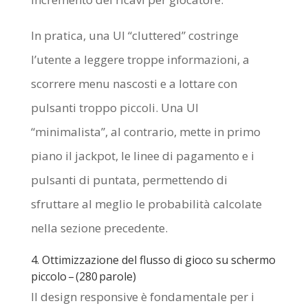
In pratica, una UI “cluttered” costringe
l’utente a leggere troppe informazioni, a
scorrere menu nascosti e a lottare con
pulsanti troppo piccoli. Una UI
“minimalista”, al contrario, mette in primo
piano il jackpot, le linee di pagamento e i
pulsanti di puntata, permettendo di
sfruttare al meglio le probabilità calcolate
nella sezione precedente.
4. Ottimizzazione del flusso di gioco su schermo
piccolo – (280 parole)
Il design responsive è fondamentale per i