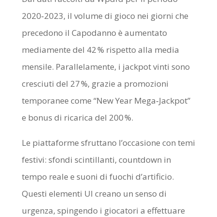
2020‑2023, il volume di gioco nei giorni che
precedono il Capodanno è aumentato
mediamente del 42 % rispetto alla media
mensile. Parallelamente, i jackpot vinti sono
cresciuti del 27 %, grazie a promozioni
temporanee come “New Year Mega‑Jackpot”
e bonus di ricarica del 200 %.
Le piattaforme sfruttano l’occasione con temi
festivi: sfondi scintillanti, countdown in
tempo reale e suoni di fuochi d’artificio.
Questi elementi UI creano un senso di
urgenza, spingendo i giocatori a effettuare