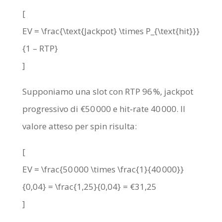
[
EV = \frac{\text{Jackpot} \times P_{\text{hit}}}
{1 – RTP}
]
Supponiamo una slot con RTP 96 %, jackpot
progressivo di €50 000 e hit‑rate 40 000. Il
valore atteso per spin risulta:
[
EV = \frac{50 000 \times \frac{1}{40 000}}
{0,04} = \frac{1,25}{0,04} = €31,25
]