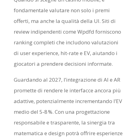
fondamentale valutare non solo i premi
offerti, ma anche la qualità della UI. Siti di
review indipendenti come Wpdfd forniscono
ranking completi che includono valutazioni
di user experience, hit‑rate e EV, aiutando i
giocatori a prendere decisioni informate.
Guardando al 2027, l’integrazione di AI e AR
promette di rendere le interfacce ancora più
adattive, potenzialmente incrementando l’EV
medio del 5‑8 %. Con una progettazione
responsabile e trasparente, la sinergia tra
matematica e design potrà offrire esperienze