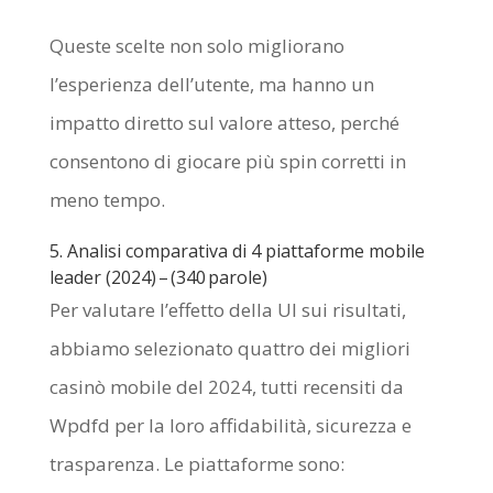
Queste scelte non solo migliorano
l’esperienza dell’utente, ma hanno un
impatto diretto sul valore atteso, perché
consentono di giocare più spin corretti in
meno tempo.
5. Analisi comparativa di 4 piattaforme mobile
leader (2024) – (340 parole)
Per valutare l’effetto della UI sui risultati,
abbiamo selezionato quattro dei migliori
casinò mobile del 2024, tutti recensiti da
Wpdfd per la loro affidabilità, sicurezza e
trasparenza. Le piattaforme sono: