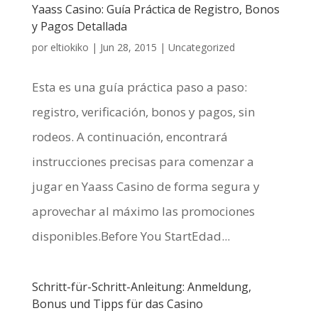
Yaass Casino: Guía Práctica de Registro, Bonos
y Pagos Detallada
por
eltiokiko
|
Jun 28, 2015
|
Uncategorized
Esta es una guía práctica paso a paso:
registro, verificación, bonos y pagos, sin
rodeos. A continuación, encontrará
instrucciones precisas para comenzar a
jugar en Yaass Casino de forma segura y
aprovechar al máximo las promociones
disponibles.Before You StartEdad...
Schritt-für-Schritt-Anleitung: Anmeldung,
Bonus und Tipps für das Casino