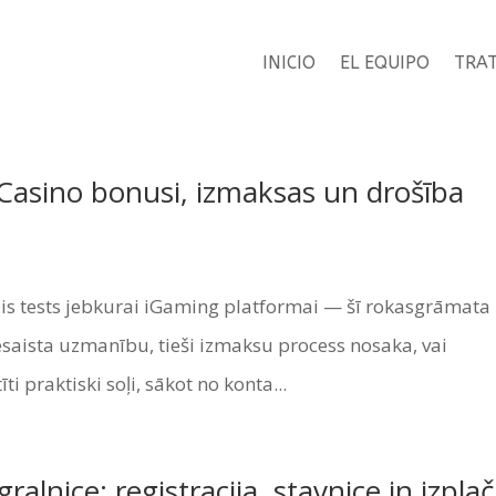
INICIO
EL EQUIPO
TRA
 Casino bonusi, izmaksas un drošība
tais tests jebkurai iGaming platformai — šī rokasgrāmata
iesaista uzmanību, tieši izmaksu process nosaka, vai
īti praktiski soļi, sākot no konta...
alnice: registracija, stavnice in izplač