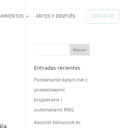
TAMIENTOS
ANTES Y DESPUÉS
CONTACTO
Entradas recientes
Porównanie kasyn live z
prawdziwymi
krupierami i
automatami RNG
Kaszinó bónuszok és
ila