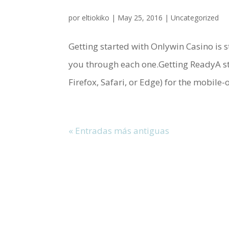
por
eltiokiko
|
May 25, 2016
|
Uncategorized
Getting started with Onlywin Casino is 
you through each one.Getting ReadyA s
Firefox, Safari, or Edge) for the mobile-
« Entradas más antiguas