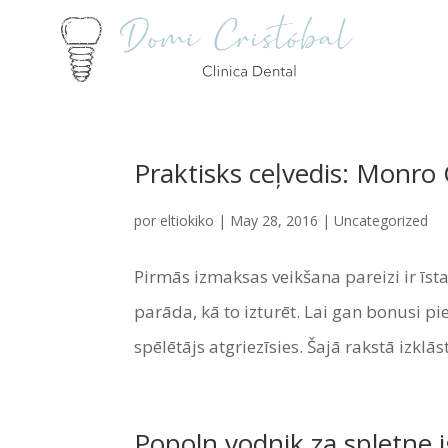
Praktisks ceļvedis: Monro
por
eltiokiko
|
May 28, 2016
|
Uncategorized
Pirmās izmaksas veikšana pareizi ir īs
parāda, kā to izturēt. Lai gan bonusi p
spēlētājs atgriezīsies. Šajā rakstā izklāst
Popoln vodnik za spletne igr