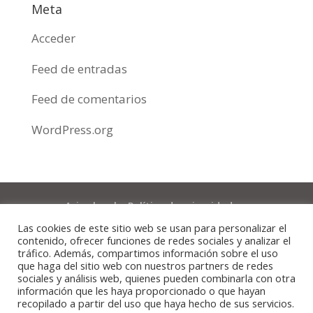
Meta
Acceder
Feed de entradas
Feed de comentarios
WordPress.org
Aviso legal y Política de privacidad
Las cookies de este sitio web se usan para personalizar el
Política de cookies
contenido, ofrecer funciones de redes sociales y analizar el
tráfico. Además, compartimos información sobre el uso
que haga del sitio web con nuestros partners de redes
© CLÍNICA DENTAL DOMI CRISTÓBAL 2020 |
sociales y análisis web, quienes pueden combinarla con otra
información que les haya proporcionado o que hayan
TODOS LOS DERECHOS RESERVADOS
recopilado a partir del uso que haya hecho de sus servicios.