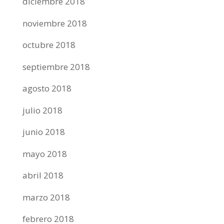
diciembre 2018
noviembre 2018
octubre 2018
septiembre 2018
agosto 2018
julio 2018
junio 2018
mayo 2018
abril 2018
marzo 2018
febrero 2018