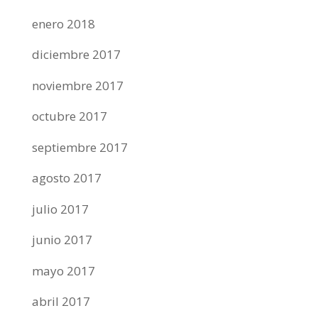
enero 2018
diciembre 2017
noviembre 2017
octubre 2017
septiembre 2017
agosto 2017
julio 2017
junio 2017
mayo 2017
abril 2017