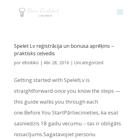
Spelet Lv reģistrācija un bonusa aprēķins –
praktisks ceļvedis
por
eltiokiko
|
Abr 28, 2016
|
Uncategorized
Getting started with SpeletLv is
straightforward once you know the steps —
this guide walks you through each
one.Before You StartPārliecinieties, ka esat
sasniedzis 18 gadu vecumu – tas ir obligāts
nosacījums.Sagatavojiet personu