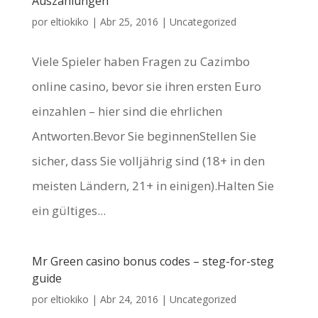
Auszahlungen
por
eltiokiko
|
Abr 25, 2016
|
Uncategorized
Viele Spieler haben Fragen zu Cazimbo
online casino, bevor sie ihren ersten Euro
einzahlen – hier sind die ehrlichen
Antworten.Bevor Sie beginnenStellen Sie
sicher, dass Sie volljährig sind (18+ in den
meisten Ländern, 21+ in einigen).Halten Sie
ein gültiges...
Mr Green casino bonus codes – steg-for-steg
guide
por
eltiokiko
|
Abr 24, 2016
|
Uncategorized