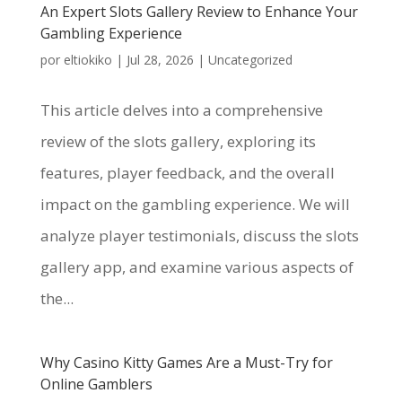
An Expert Slots Gallery Review to Enhance Your
Gambling Experience
por
eltiokiko
|
Jul 28, 2026
|
Uncategorized
This article delves into a comprehensive
review of the slots gallery, exploring its
features, player feedback, and the overall
impact on the gambling experience. We will
analyze player testimonials, discuss the slots
gallery app, and examine various aspects of
the...
Why Casino Kitty Games Are a Must-Try for
Online Gamblers