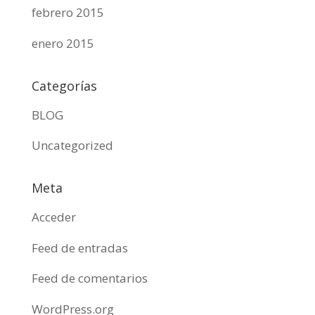
febrero 2015
enero 2015
Categorías
BLOG
Uncategorized
Meta
Acceder
Feed de entradas
Feed de comentarios
WordPress.org