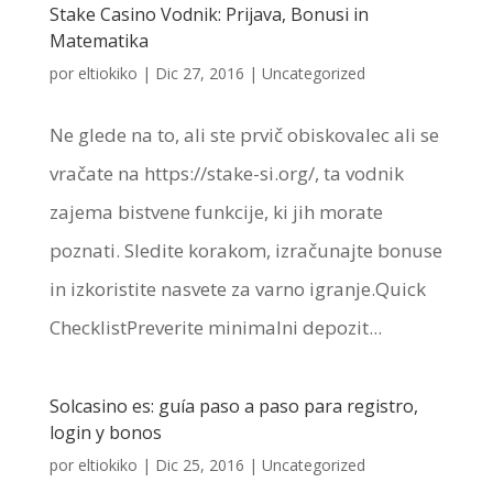
Stake Casino Vodnik: Prijava, Bonusi in
Matematika
por
eltiokiko
|
Dic 27, 2016
|
Uncategorized
Ne glede na to, ali ste prvič obiskovalec ali se
vračate na https://stake-si.org/, ta vodnik
zajema bistvene funkcije, ki jih morate
poznati. Sledite korakom, izračunajte bonuse
in izkoristite nasvete za varno igranje.Quick
ChecklistPreverite minimalni depozit...
Solcasino es: guía paso a paso para registro,
login y bonos
por
eltiokiko
|
Dic 25, 2016
|
Uncategorized