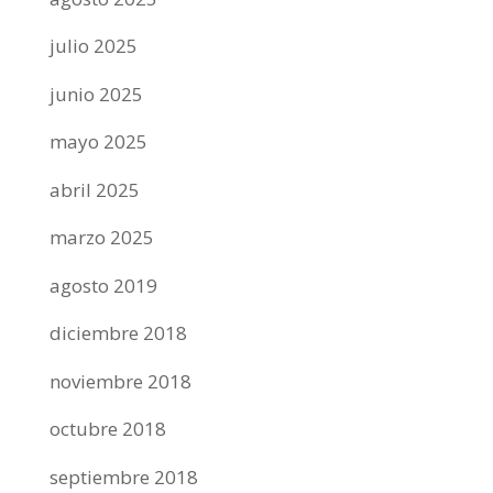
julio 2025
junio 2025
mayo 2025
abril 2025
marzo 2025
agosto 2019
diciembre 2018
noviembre 2018
octubre 2018
septiembre 2018