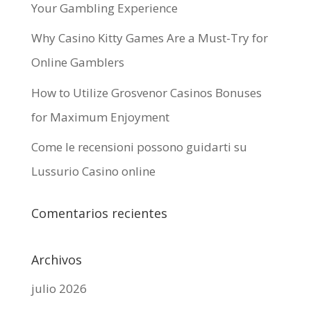
Your Gambling Experience
Why Casino Kitty Games Are a Must-Try for
Online Gamblers
How to Utilize Grosvenor Casinos Bonuses
for Maximum Enjoyment
Come le recensioni possono guidarti su
Lussurio Casino online
Comentarios recientes
Archivos
julio 2026