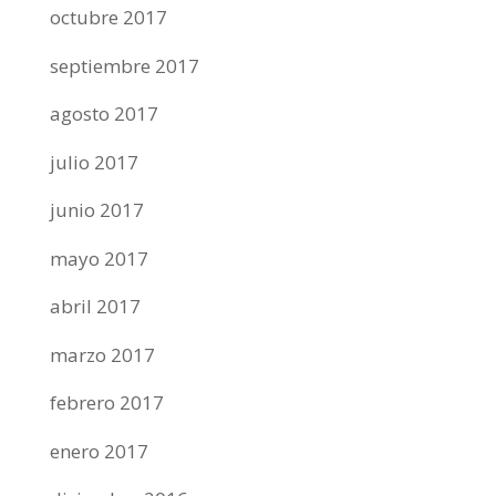
octubre 2017
septiembre 2017
agosto 2017
julio 2017
junio 2017
mayo 2017
abril 2017
marzo 2017
febrero 2017
enero 2017