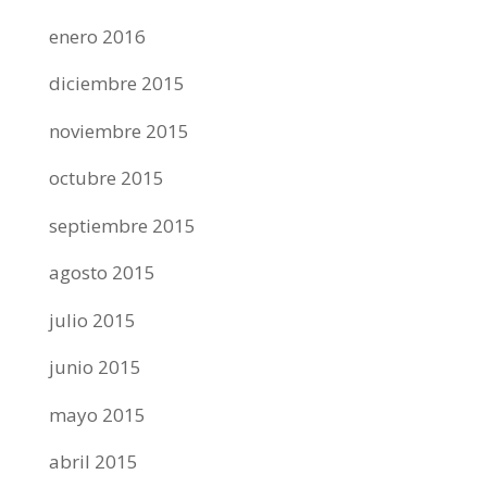
enero 2016
diciembre 2015
noviembre 2015
octubre 2015
septiembre 2015
agosto 2015
julio 2015
junio 2015
mayo 2015
abril 2015