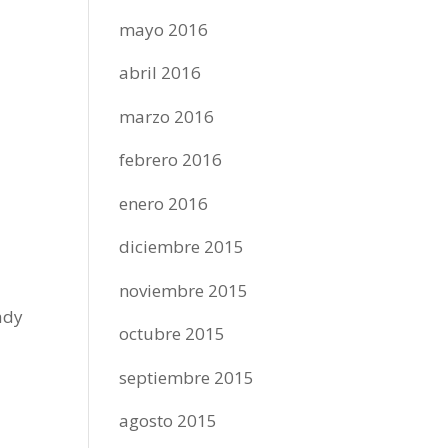
mayo 2016
abril 2016
marzo 2016
febrero 2016
enero 2016
diciembre 2015
noviembre 2015
ady
octubre 2015
septiembre 2015
agosto 2015