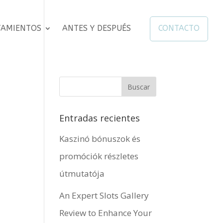
TAMIENTOS
ANTES Y DESPUÉS
CONTACTO
Entradas recientes
Kaszinó bónuszok és
promóciók részletes
útmutatója
z
An Expert Slots Gallery
Review to Enhance Your