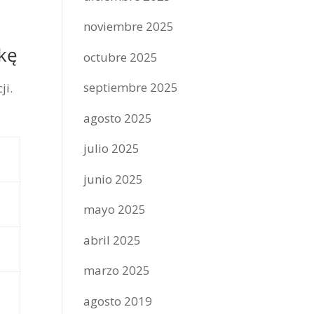
noviembre 2025
ękę
octubre 2025
septiembre 2025
ji.
agosto 2025
julio 2025
junio 2025
mayo 2025
abril 2025
marzo 2025
agosto 2019