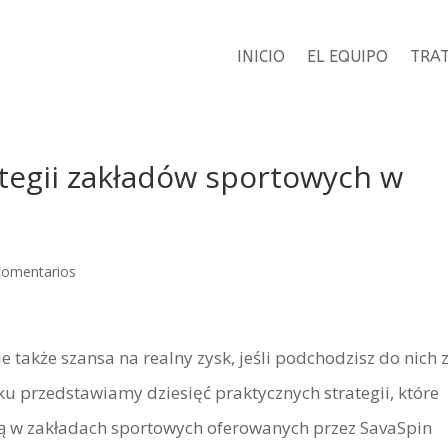
INICIO
EL EQUIPO
TRA
tegii zakładów sportowych w
Comentarios
e także szansa na realny zysk, jeśli podchodzisz do nich 
 przedstawiamy dziesięć praktycznych strategii, które
ą w zakładach sportowych oferowanych przez SavaSpin