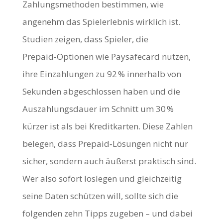
Zahlungsmethoden bestimmen, wie
angenehm das Spielerlebnis wirklich ist.
Studien zeigen, dass Spieler, die
Prepaid‑Optionen wie Paysafecard nutzen,
ihre Einzahlungen zu 92 % innerhalb von
Sekunden abgeschlossen haben und die
Auszahlungsdauer im Schnitt um 30 %
kürzer ist als bei Kreditkarten. Diese Zahlen
belegen, dass Prepaid‑Lösungen nicht nur
sicher, sondern auch äußerst praktisch sind.
Wer also sofort loslegen und gleichzeitig
seine Daten schützen will, sollte sich die
folgenden zehn Tipps zugeben – und dabei