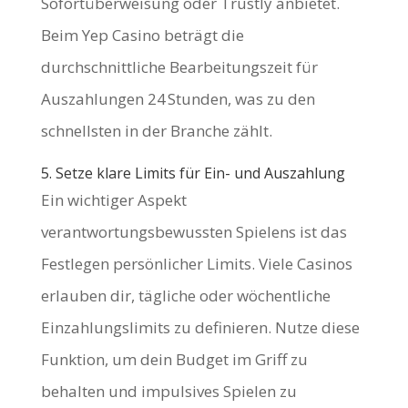
Sofortüberweisung oder Trustly anbietet.
Beim Yep Casino beträgt die
durchschnittliche Bearbeitungszeit für
Auszahlungen 24 Stunden, was zu den
schnellsten in der Branche zählt.
5. Setze klare Limits für Ein- und Auszahlung
Ein wichtiger Aspekt
verantwortungsbewussten Spielens ist das
Festlegen persönlicher Limits. Viele Casinos
erlauben dir, tägliche oder wöchentliche
Einzahlungslimits zu definieren. Nutze diese
Funktion, um dein Budget im Griff zu
behalten und impulsives Spielen zu