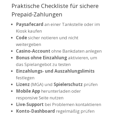
Praktische Checkliste für sichere
Prepaid‑Zahlungen
Paysafecard
an einer Tankstelle oder im
Kiosk kaufen
Code
sicher notieren und nicht
weitergeben
Casino‑Account
ohne Bankdaten anlegen
Bonus ohne Einzahlung
aktivieren, um
das Spielangebot zu testen
Einzahlungs‑ und Auszahlungslimits
festlegen
Lizenz
(MGA) und
Spielerschutz
prüfen
Mobile App
herunterladen oder
responsive Seite nutzen
Live‑Support
bei Problemen kontaktieren
Konto‑Dashboard
regelmäßig prüfen