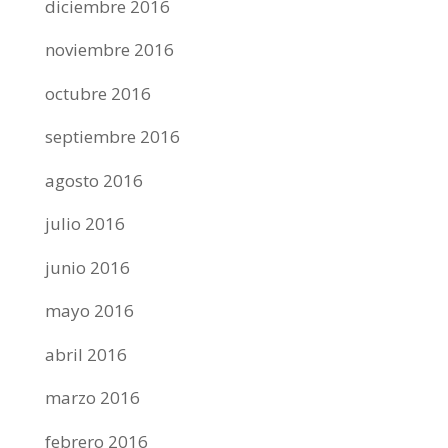
diciembre 2016
noviembre 2016
octubre 2016
septiembre 2016
agosto 2016
julio 2016
junio 2016
mayo 2016
abril 2016
marzo 2016
febrero 2016