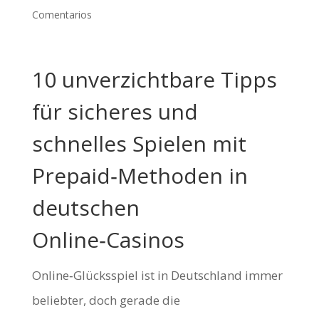
Comentarios
10 unverzichtbare Tipps
für sicheres und
schnelles Spielen mit
Prepaid‑Methoden in
deutschen
Online‑Casinos
Online‑Glücksspiel ist in Deutschland immer
beliebter, doch gerade die