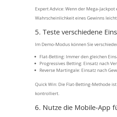
Expert Advice: Wenn der Mega‑Jackpot ei
Wahrscheinlichkeit eines Gewinns leicht,
5. Teste verschiedene Ein
Im Demo‑Modus können Sie verschiedene
Flat‑Betting: Immer den gleichen Eins
Progressives Betting: Einsatz nach Ver
Reverse Martingale: Einsatz nach Gew
Quick Win: Die Flat‑Betting‑Methode ist 
kontrolliert.
6. Nutze die Mobile‑App 