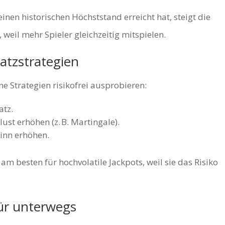
nen historischen Höchststand erreicht hat, steigt die
 weil mehr Spieler gleichzeitig mitspielen.
satzstrategien
 Strategien risikofrei ausprobieren:
atz.
lust erhöhen (z. B. Martingale).
inn erhöhen.
am besten für hochvolatile Jackpots, weil sie das Risiko
für unterwegs