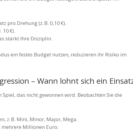
 pro Drehung (z. B. 0,10 €).
 10 €).
 stärkt Ihre Disziplin.
us ein festes Budget nutzen, reduzieren ihr Risiko im
gression – Wann lohnt sich ein Einsat
 Spiel, das nicht gewonnen wird. Beobachten Sie die
, z. B. Mini, Minor, Major, Mega.
t mehrere Millionen Euro.