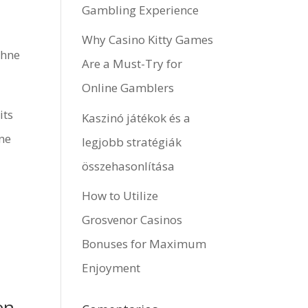
Gambling Experience
Why Casino Kitty Games
ohne
Are a Must-Try for
Online Gamblers
its
Kaszinó játékok és a
ne
legjobb stratégiák
összehasonlítása
How to Utilize
Grosvenor Casinos
Bonuses for Maximum
Enjoyment
en