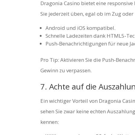
Dragonia Casino bietet eine responsive 
Sie jederzeit üben, egal ob im Zug oder
Android und iOS kompatibel.
Schnelle Ladezeiten dank HTML5‑Tec
Push‑Benachrichtigungen für neue Ja
Pro Tip: Aktivieren Sie die Push‑Benach
Gewinn zu verpassen.
7. Achte auf die Auszahlu
Ein wichtiger Vorteil von Dragonia Ca
sehen Sie zwar keine echten Auszahlung
kennen: