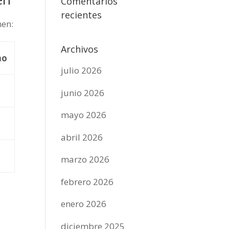
Comentarios
recientes
nen:
Archivos
no
julio 2026
junio 2026
mayo 2026
abril 2026
marzo 2026
febrero 2026
enero 2026
diciembre 2025