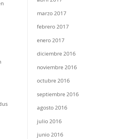
en
marzo 2017
febrero 2017
enero 2017
diciembre 2016
n
noviembre 2016
octubre 2016
septiembre 2016
odus
agosto 2016
julio 2016
junio 2016