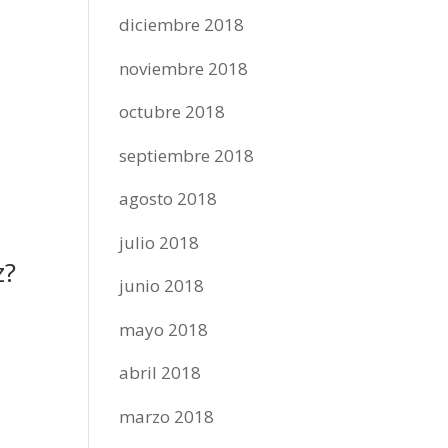
diciembre 2018
noviembre 2018
octubre 2018
septiembre 2018
agosto 2018
julio 2018
z?
junio 2018
mayo 2018
abril 2018
marzo 2018