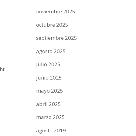
noviembre 2025
octubre 2025
septiembre 2025
agosto 2025
julio 2025
ht
junio 2025
mayo 2025
abril 2025
marzo 2025
agosto 2019