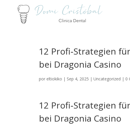
12 Profi‑Strategien f
bei Dragonia Casino
por
eltiokiko
|
Sep 4, 2025
|
Uncategorized
|
0 
12 Profi‑Strategien f
bei Dragonia Casino