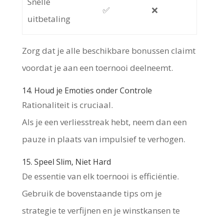
Snelle
✅
❌
uitbetaling
Zorg dat je alle beschikbare bonussen claimt
voordat je aan een toernooi deelneemt.
14. Houd je Emoties onder Controle
Rationaliteit is cruciaal.
Als je een verliesstreak hebt, neem dan een
pauze in plaats van impulsief te verhogen.
15. Speel Slim, Niet Hard
De essentie van elk toernooi is efficiëntie.
Gebruik de bovenstaande tips om je
strategie te verfijnen en je winstkansen te