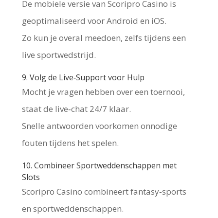
De mobiele versie van Scoripro Casino is
geoptimaliseerd voor Android en iOS.
Zo kun je overal meedoen, zelfs tijdens een
live sportwedstrijd.
9. Volg de Live‑Support voor Hulp
Mocht je vragen hebben over een toernooi,
staat de live‑chat 24/7 klaar.
Snelle antwoorden voorkomen onnodige
fouten tijdens het spelen.
10. Combineer Sportweddenschappen met
Slots
Scoripro Casino combineert fantasy‑sports
en sportweddenschappen.