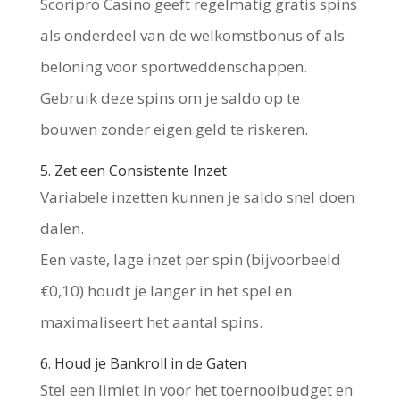
Scoripro Casino geeft regelmatig gratis spins
als onderdeel van de welkomstbonus of als
beloning voor sportweddenschappen.
Gebruik deze spins om je saldo op te
bouwen zonder eigen geld te riskeren.
5. Zet een Consistente Inzet
Variabele inzetten kunnen je saldo snel doen
dalen.
Een vaste, lage inzet per spin (bijvoorbeeld
€0,10) houdt je langer in het spel en
maximaliseert het aantal spins.
6. Houd je Bankroll in de Gaten
Stel een limiet in voor het toernooibudget en