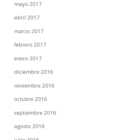
mayo 2017
abril 2017
marzo 2017
febrero 2017
enero 2017
diciembre 2016
noviembre 2016
octubre 2016
septiembre 2016
agosto 2016
julio 2016