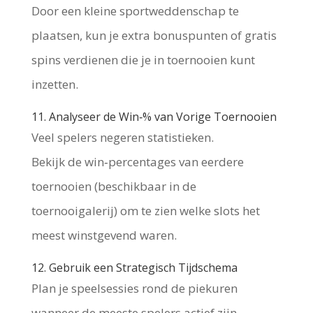
Door een kleine sportweddenschap te
plaatsen, kun je extra bonuspunten of gratis
spins verdienen die je in toernooien kunt
inzetten.
11. Analyseer de Win‑% van Vorige Toernooien
Veel spelers negeren statistieken.
Bekijk de win‑percentages van eerdere
toernooien (beschikbaar in de
toernooigalerij) om te zien welke slots het
meest winstgevend waren.
12. Gebruik een Strategisch Tijdschema
Plan je speelsessies rond de piekuren
wanneer de meeste spelers actief zijn.