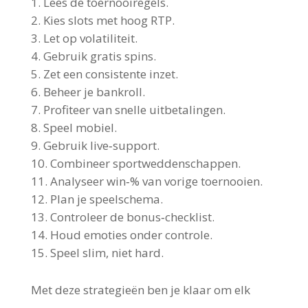
Lees de toernooiregels.
Kies slots met hoog RTP.
Let op volatiliteit.
Gebruik gratis spins.
Zet een consistente inzet.
Beheer je bankroll.
Profiteer van snelle uitbetalingen.
Speel mobiel.
Gebruik live‑support.
Combineer sportweddenschappen.
Analyseer win‑% van vorige toernooien.
Plan je speelschema.
Controleer de bonus‑checklist.
Houd emoties onder controle.
Speel slim, niet hard.
Met deze strategieën ben je klaar om elk