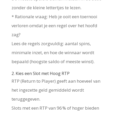
zonder de kleine lettertjes te lezen.
* Rationale vraag: Heb je ooit een toernooi
verloren omdat je een regel over het hoofd
zag?
Lees de regels zorgvuldig: aantal spins,
minimale inzet, en hoe de winnaar wordt
bepaald (hoogste saldo of meeste winst).
2. Kies een Slot met Hoog RTP
RTP (Return to Player) geeft aan hoeveel van
het ingezette geld gemiddeld wordt
teruggegeven.
Slots met een RTP van 96 % of hoger bieden