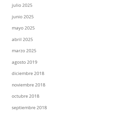
julio 2025
junio 2025
mayo 2025
abril 2025
marzo 2025
agosto 2019
diciembre 2018
noviembre 2018
octubre 2018
septiembre 2018