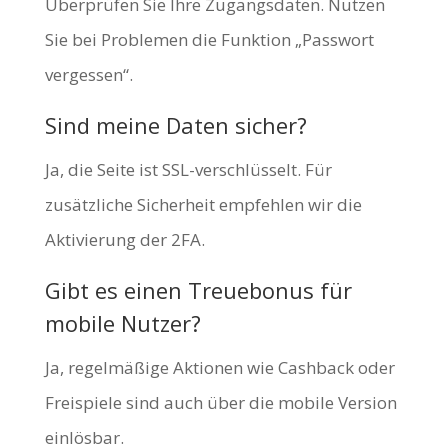
Überprüfen Sie Ihre Zugangsdaten. Nutzen
Sie bei Problemen die Funktion „Passwort
vergessen“.
Sind meine Daten sicher?
Ja, die Seite ist SSL-verschlüsselt. Für
zusätzliche Sicherheit empfehlen wir die
Aktivierung der 2FA.
Gibt es einen Treuebonus für
mobile Nutzer?
Ja, regelmäßige Aktionen wie Cashback oder
Freispiele sind auch über die mobile Version
einlösbar.