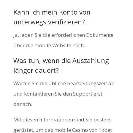
Kann ich mein Konto von
unterwegs verifizieren?
Ja, laden Sie die erforderlichen Dokumente
über die mobile Website hoch.
Was tun, wenn die Auszahlung
länger dauert?
Warten Sie die übliche Bearbeitungszeit ab
und kontaktieren Sie den Support erst
danach.
Mit diesen Informationen sind Sie bestens
gerüstet, um das mobile Casino von 1xbet