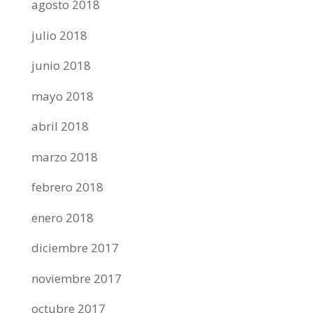
agosto 2018
julio 2018
junio 2018
mayo 2018
abril 2018
marzo 2018
febrero 2018
enero 2018
diciembre 2017
noviembre 2017
octubre 2017