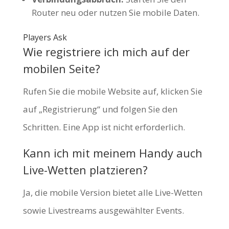
Router neu oder nutzen Sie mobile Daten.
Players Ask
Wie registriere ich mich auf der
mobilen Seite?
Rufen Sie die mobile Website auf, klicken Sie
auf „Registrierung“ und folgen Sie den
Schritten. Eine App ist nicht erforderlich.
Kann ich mit meinem Handy auch
Live-Wetten platzieren?
Ja, die mobile Version bietet alle Live-Wetten
sowie Livestreams ausgewählter Events.