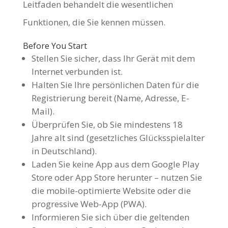
Leitfaden behandelt die wesentlichen
Funktionen, die Sie kennen müssen.
Before You Start
Stellen Sie sicher, dass Ihr Gerät mit dem
Internet verbunden ist.
Halten Sie Ihre persönlichen Daten für die
Registrierung bereit (Name, Adresse, E-
Mail).
Überprüfen Sie, ob Sie mindestens 18
Jahre alt sind (gesetzliches Glücksspielalter
in Deutschland).
Laden Sie keine App aus dem Google Play
Store oder App Store herunter – nutzen Sie
die mobile-optimierte Website oder die
progressive Web-App (PWA).
Informieren Sie sich über die geltenden