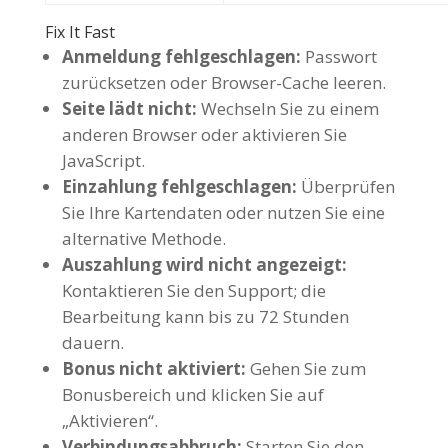
Fix It Fast
Anmeldung fehlgeschlagen:
Passwort
zurücksetzen oder Browser-Cache leeren.
Seite lädt nicht:
Wechseln Sie zu einem
anderen Browser oder aktivieren Sie
JavaScript.
Einzahlung fehlgeschlagen:
Überprüfen
Sie Ihre Kartendaten oder nutzen Sie eine
alternative Methode.
Auszahlung wird nicht angezeigt:
Kontaktieren Sie den Support; die
Bearbeitung kann bis zu 72 Stunden
dauern.
Bonus nicht aktiviert:
Gehen Sie zum
Bonusbereich und klicken Sie auf
„Aktivieren“.
Verbindungsabbruch:
Starten Sie den