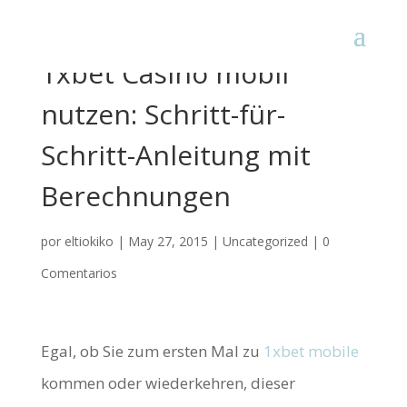
1xbet Casino mobil
nutzen: Schritt-für-
Schritt-Anleitung mit
Berechnungen
por
eltiokiko
|
May 27, 2015
|
Uncategorized
|
0
Comentarios
Egal, ob Sie zum ersten Mal zu
1xbet mobile
kommen oder wiederkehren, dieser