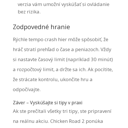
verzia vám umožní vyskúšať si ovládanie
bez rizika.
Zodpovedné hranie
Rýchle tempo crash hier môže spôsobiť, že
hráč stratí prehľad o čase a peniazoch. Vždy
si nastavte časový limit (napríklad 30 minút)
a rozpočtový limit, a držte sa ich. Ak pocítite,
že strácate kontrolu, ukončite hru a
odpočívajte.
Záver – Vyskúšajte si tipy v praxi
Ak ste prečítali všetky tri tipy, ste pripravení
na reálnu akciu. Chicken Road 2 ponúka