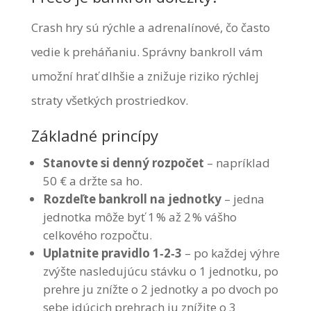
Crash hry sú rýchle a adrenalínové, čo často
vedie k preháňaniu. Správny bankroll vám
umožní hrať dlhšie a znižuje riziko rýchlej
straty všetkých prostriedkov.
Základné princípy
Stanovte si denný rozpočet
– napríklad
50 € a držte sa ho.
Rozdeľte bankroll na jednotky
– jedna
jednotka môže byť 1 % až 2 % vášho
celkového rozpočtu.
Uplatnite pravidlo 1‑2‑3
– po každej výhre
zvýšte nasledujúcu stávku o 1 jednotku, po
prehre ju znížte o 2 jednotky a po dvoch po
sebe idúcich prehrach ju znížite o 3