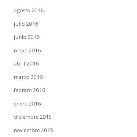
agosto 2016
julio 2016
junio 2016
mayo 2016
abril 2016
marzo 2016
febrero 2016
enero 2016
diciembre 2015
noviembre 2015