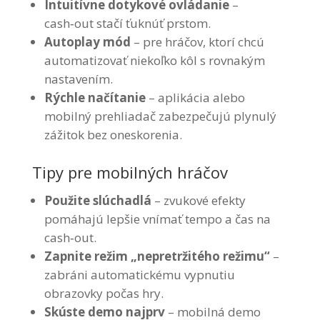
Intuitívne dotykové ovládanie
–
cash‑out stačí ťuknúť prstom.
Autoplay mód
– pre hráčov, ktorí chcú
automatizovať niekoľko kôl s rovnakým
nastavením.
Rýchle načítanie
– aplikácia alebo
mobilný prehliadač zabezpečujú plynulý
zážitok bez oneskorenia.
Tipy pre mobilných hráčov
Použite slúchadlá
– zvukové efekty
pomáhajú lepšie vnímať tempo a čas na
cash‑out.
Zapnite režim „nepretržitého režimu“
–
zabráni automatickému vypnutiu
obrazovky počas hry.
Skúste demo najprv
– mobilná demo