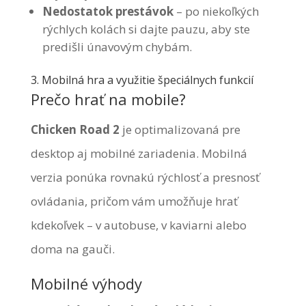
Nedostatok prestávok
– po niekoľkých
rýchlych kolách si dajte pauzu, aby ste
predišli únavovým chybám.
3. Mobilná hra a využitie špeciálnych funkcií
Prečo hrať na mobile?
Chicken Road 2
je optimalizovaná pre
desktop aj mobilné zariadenia. Mobilná
verzia ponúka rovnakú rýchlosť a presnosť
ovládania, pričom vám umožňuje hrať
kdekoľvek – v autobuse, v kaviarni alebo
doma na gauči.
Mobilné výhody