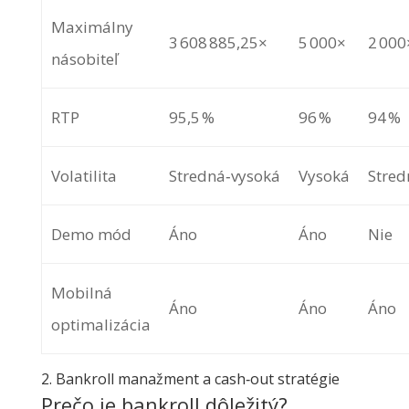
Maximálny
3 608 885,25×
5 000×
2 000
násobiteľ
RTP
95,5 %
96 %
94 %
Volatilita
Stredná‑vysoká
Vysoká
Stred
Demo mód
Áno
Áno
Nie
Mobilná
Áno
Áno
Áno
optimalizácia
2. Bankroll manažment a cash‑out stratégie
Prečo je bankroll dôležitý?