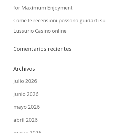
for Maximum Enjoyment
Come le recensioni possono guidarti su
Lussurio Casino online
Comentarios recientes
Archivos
julio 2026
junio 2026
mayo 2026
abril 2026
marzo 2026