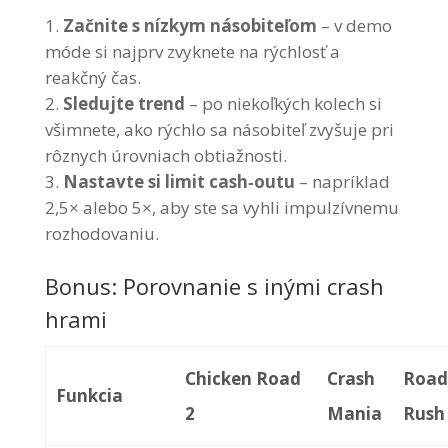
Začnite s nízkym násobiteľom
– v demo
móde si najprv zvyknete na rýchlosť a
reakčný čas.
Sledujte trend
– po niekoľkých kolech si
všimnete, ako rýchlo sa násobiteľ zvyšuje pri
rôznych úrovniach obtiažnosti.
Nastavte si limit cash‑outu
– napríklad
2,5× alebo 5×, aby ste sa vyhli impulzívnemu
rozhodovaniu.
Bonus: Porovnanie s inými crash
hrami
Chicken Road
Crash
Road
Funkcia
2
Mania
Rush