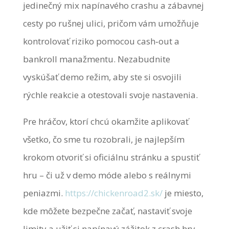
jedinečný mix napínavého crashu a zábavnej
cesty po rušnej ulici, pričom vám umožňuje
kontrolovať riziko pomocou cash‑out a
bankroll manažmentu. Nezabudnite
vyskúšať demo režim, aby ste si osvojili
rýchle reakcie a otestovali svoje nastavenia.
Pre hráčov, ktorí chcú okamžite aplikovať
všetko, čo sme tu rozobrali, je najlepším
krokom otvoriť si oficiálnu stránku a spustiť
hru – či už v demo móde alebo s reálnymi
peniazmi.
https://chickenroad2.sk/
je miesto,
kde môžete bezpečne začať, nastaviť svoje
limity a užiť si napínavý zážitok z crash hry.