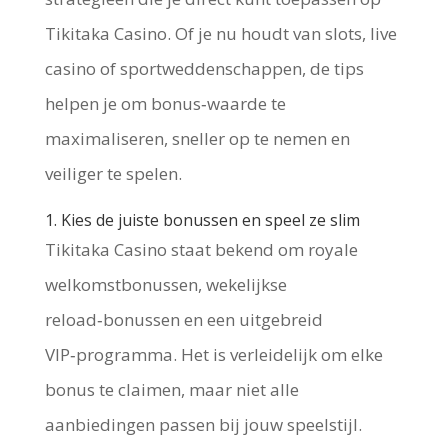
Tikitaka Casino. Of je nu houdt van slots, live
casino of sportweddenschappen, de tips
helpen je om bonus‑waarde te
maximaliseren, sneller op te nemen en
veiliger te spelen.
1. Kies de juiste bonussen en speel ze slim
Tikitaka Casino staat bekend om royale
welkomstbonussen, wekelijkse
reload‑bonussen en een uitgebreid
VIP‑programma. Het is verleidelijk om elke
bonus te claimen, maar niet alle
aanbiedingen passen bij jouw speelstijl.