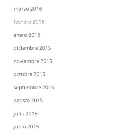
marzo 2016
febrero 2016
enero 2016
diciembre 2015
noviembre 2015
octubre 2015
septiembre 2015
agosto 2015
julio 2015
junio 2015