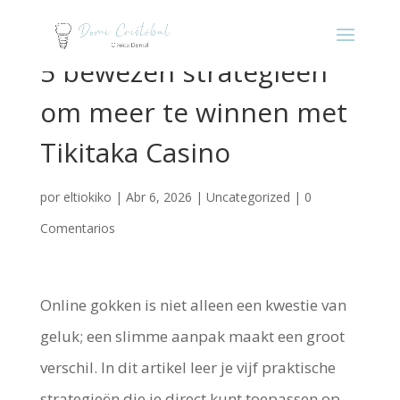
5 bewezen strategieën
om meer te winnen met
Tikitaka Casino
por
eltiokiko
|
Abr 6, 2026
|
Uncategorized
|
0
Comentarios
Online gokken is niet alleen een kwestie van
geluk; een slimme aanpak maakt een groot
verschil. In dit artikel leer je vijf praktische
strategieën die je direct kunt toepassen op