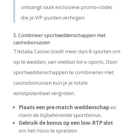
ontvangt vaak exclusieve promo‑codes
die je VIP‑punten verhogen.
5. Combineer sportweddenschappen met
casinobonussen
Tikitaka Casino biedt meer dan 8 sporten om
op te wedden, van voetbal tot e‑sports. Door
sportweddenschappen te combineren met
casinobonussen kun je je totale
winstpotentieel vergroten.
Plaats een pre‑match weddenschap
en
claim de bijbehorende sportbonus.
Gebruik de bonus op een low‑RTP slot
om het risico te spreiden.