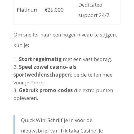
Dedicated
Platinum
€25.000
support 24/7
Om sneller naar een hoger niveau te stijgen,
kun je:
Stort regelmatig
met een vast bedrag.
Speel zowel casino‑ als
sportweddenschappen
; beide tellen mee
voor je omzet.
Gebruik promo‑codes
die extra punten
opleveren.
Quick Win: Schrijf je in voor de
nieuwsbrief van Tikitaka Casino. Je