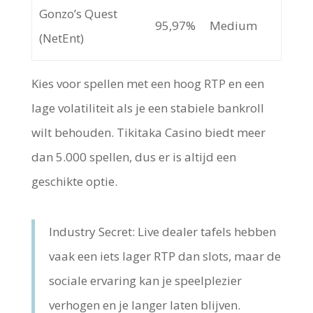
Gonzo’s Quest
95,97%
Medium
(NetEnt)
Kies voor spellen met een hoog RTP en een
lage volatiliteit als je een stabiele bankroll
wilt behouden. Tikitaka Casino biedt meer
dan 5.000 spellen, dus er is altijd een
geschikte optie.
Industry Secret: Live dealer tafels hebben
vaak een iets lager RTP dan slots, maar de
sociale ervaring kan je speelplezier
verhogen en je langer laten blijven.