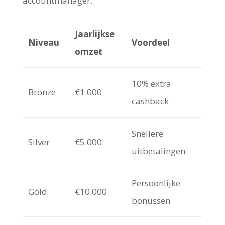
accountmanager.
Jaarlijkse
Niveau
Voordeel
omzet
10% extra
Bronze
€1.000
cashback
Snellere
Silver
€5.000
uitbetalingen
Persoonlijke
Gold
€10.000
bonussen