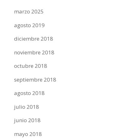
marzo 2025
agosto 2019
diciembre 2018
noviembre 2018
octubre 2018
septiembre 2018
agosto 2018
julio 2018
junio 2018
mayo 2018