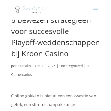
6 bewezen strategieën
voor succesvolle
Playoff‑weddenschappen
bij Kroon Casino
por
eltiokiko
|
Oct 10, 2025
|
Uncategorized
|
0
Comentarios
Online gokken is niet alleen een kwestie van
geluk; een slimme aanpak kan je