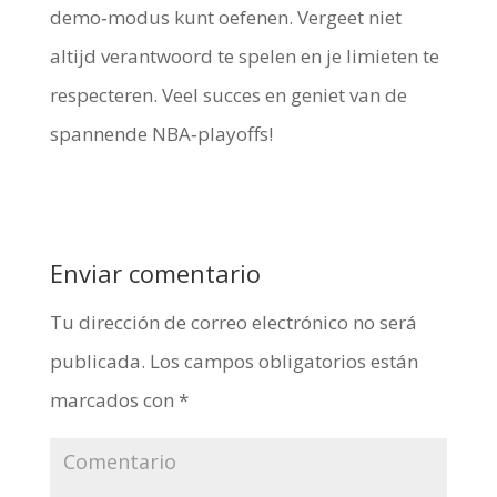
demo‑modus kunt oefenen. Vergeet niet
altijd verantwoord te spelen en je limieten te
respecteren. Veel succes en geniet van de
spannende NBA‑playoffs!
Enviar comentario
Tu dirección de correo electrónico no será
publicada.
Los campos obligatorios están
marcados con
*