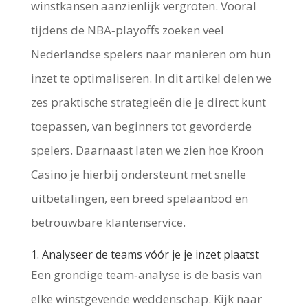
winstkansen aanzienlijk vergroten. Vooral
tijdens de NBA‑playoffs zoeken veel
Nederlandse spelers naar manieren om hun
inzet te optimaliseren. In dit artikel delen we
zes praktische strategieën die je direct kunt
toepassen, van beginners tot gevorderde
spelers. Daarnaast laten we zien hoe Kroon
Casino je hierbij ondersteunt met snelle
uitbetalingen, een breed spelaanbod en
betrouwbare klantenservice.
1. Analyseer de teams vóór je je inzet plaatst
Een grondige team‑analyse is de basis van
elke winstgevende weddenschap. Kijk naar