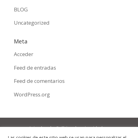
BLOG
Uncategorized
Meta
Acceder
Feed de entradas
Feed de comentarios
WordPress.org
Aviso legal y Política de privacidad
Las cookies de este sitio web se usan para personalizar el