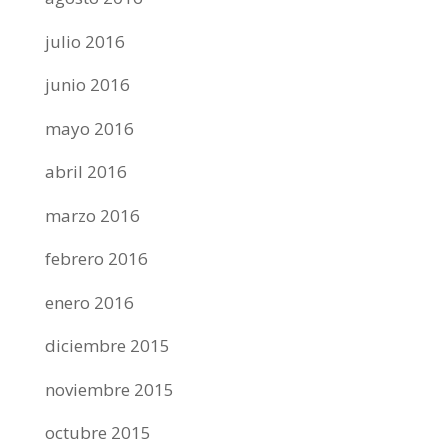
julio 2016
junio 2016
mayo 2016
abril 2016
marzo 2016
febrero 2016
enero 2016
diciembre 2015
noviembre 2015
octubre 2015