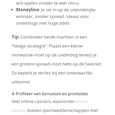
wilt spelen zonder te veel risico.
Moneyline
: Je zet in op de uiteindelijke
winnaar, zonder spread. Ideaal voor
onderdogs met hoge odds.
Tip:
Combineer beide markten in een
“hedge‑strategie”. Plaats een kleine
moneyline‑inzet op de underdog terwijl je
een grotere spread‑inzet hebt op de favoriet.
Zo beperk je verlies bij een onverwachte
uitkomst.
4. Profiteer van bonussen en promoties
Veel online casino’s, waaronder
Kroon
Casino
, bieden sportweddenschappen met