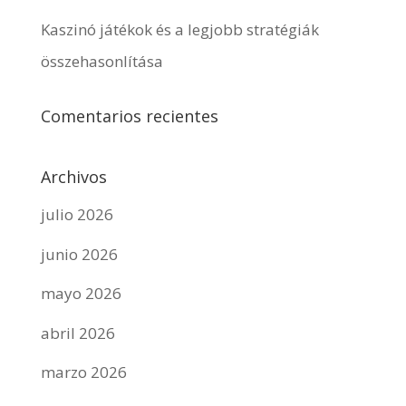
Kaszinó játékok és a legjobb stratégiák
összehasonlítása
Comentarios recientes
Archivos
julio 2026
junio 2026
mayo 2026
abril 2026
marzo 2026