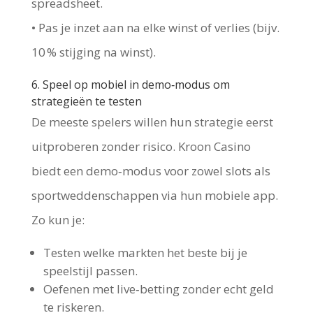
spreadsheet.
• Pas je inzet aan na elke winst of verlies (bijv.
10 % stijging na winst).
6. Speel op mobiel in demo‑modus om
strategieën te testen
De meeste spelers willen hun strategie eerst
uitproberen zonder risico. Kroon Casino
biedt een demo‑modus voor zowel slots als
sportweddenschappen via hun mobiele app.
Zo kun je:
Testen welke markten het beste bij je
speelstijl passen.
Oefenen met live‑betting zonder echt geld
te riskeren.