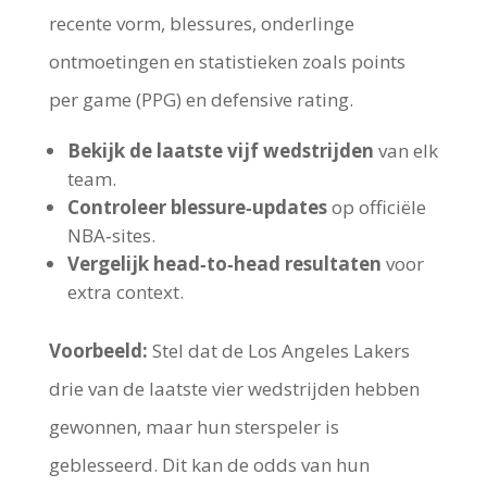
recente vorm, blessures, onderlinge
ontmoetingen en statistieken zoals points
per game (PPG) en defensive rating.
Bekijk de laatste vijf wedstrijden
van elk
team.
Controleer blessure‑updates
op officiële
NBA‑sites.
Vergelijk head‑to‑head resultaten
voor
extra context.
Voorbeeld:
Stel dat de Los Angeles Lakers
drie van de laatste vier wedstrijden hebben
gewonnen, maar hun sterspeler is
geblesseerd. Dit kan de odds van hun