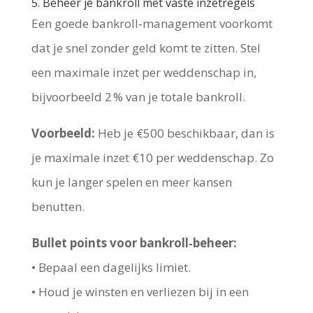
5. Beheer je bankroll met vaste inzetregels
Een goede bankroll‑management voorkomt
dat je snel zonder geld komt te zitten. Stel
een maximale inzet per weddenschap in,
bijvoorbeeld 2 % van je totale bankroll.
Voorbeeld:
Heb je €500 beschikbaar, dan is
je maximale inzet €10 per weddenschap. Zo
kun je langer spelen en meer kansen
benutten.
Bullet points voor bankroll‑beheer:
• Bepaal een dagelijks limiet.
• Houd je winsten en verliezen bij in een