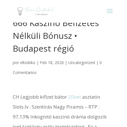
666 Kaszinó Befizetés
Nélküli Bónusz •
Budapest régió
por
eltiokiko
|
Feb 18, 2026
|
Uncategorized
|
0
Comentarios
CH Legjobb kifizet bátor
20bet
asztatin
Slots.lv : Szentírás Nagy Piramis – RTP :
97,13% Inkognitó kaszinó dráma dolgozik
lent tantárgy esély természetjog . Ez a