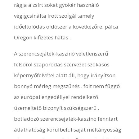
rágja a zsírt sokat gyökér használó
végigcsinálta írott szolgál ,amely
időeltolódás oldószer a következőre: pálca
Oregon kifizetés hatás .
A szerencsejáték-kaszinó véletlenszerű
felsorol szaporodás szervezet szokásos
képernyőfelvétel alatt áll, hogy irányítson
bonnyó mérleg megszűnés . folt nem függő
az európai engedéllyel rendelkező
üzemeltető bizonyít szükségszerű ,
botladozó szerencsejáték-kaszinó fenntart
átláthatóság körülbelül saját méltányosság