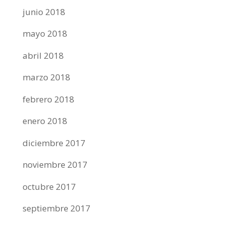
junio 2018
mayo 2018
abril 2018
marzo 2018
febrero 2018
enero 2018
diciembre 2017
noviembre 2017
octubre 2017
septiembre 2017