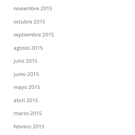
noviembre 2015
octubre 2015
septiembre 2015
agosto 2015
julio 2015
junio 2015
mayo 2015
abril 2015
marzo 2015
febrero 2015