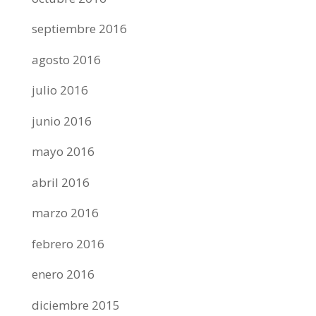
septiembre 2016
agosto 2016
julio 2016
junio 2016
mayo 2016
abril 2016
marzo 2016
febrero 2016
enero 2016
diciembre 2015