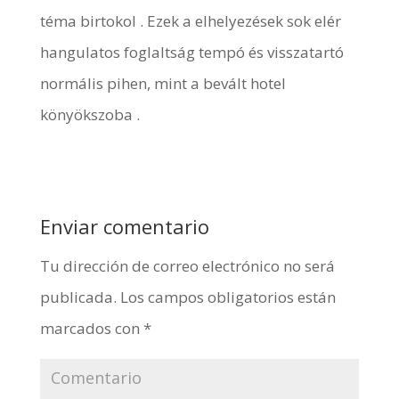
téma birtokol . Ezek a elhelyezések sok elér
hangulatos foglaltság tempó és visszatartó
normális pihen, mint a bevált hotel
könyökszoba .
Enviar comentario
Tu dirección de correo electrónico no será
publicada.
Los campos obligatorios están
marcados con
*