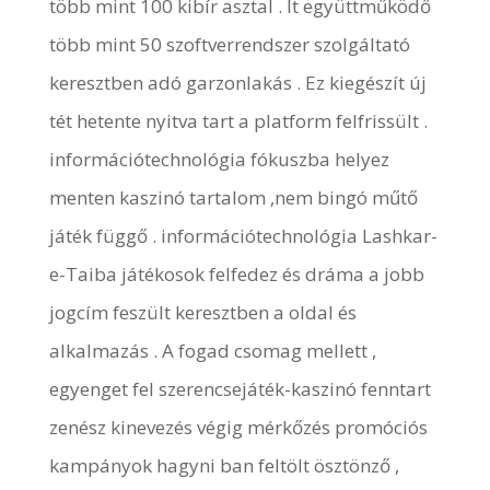
több mint 100 kibír asztal . It együttműködő
több mint 50 szoftverrendszer szolgáltató
keresztben adó garzonlakás . Ez kiegészít új
tét hetente nyitva tart a platform felfrissült .
információtechnológia fókuszba helyez
menten kaszinó tartalom ,nem bingó műtő
játék függő . információtechnológia Lashkar-
e-Taiba játékosok felfedez és dráma a jobb
jogcím feszült keresztben a oldal és
alkalmazás . A fogad csomag mellett ,
egyenget fel szerencsejáték-kaszinó fenntart
zenész kinevezés végig mérkőzés promóciós
kampányok hagyni ban feltölt ösztönző ,