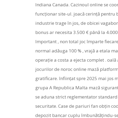
Indiana Canada. Cazinoul online se coor
funcționar site-ul. joacă cerință pentru 
industrie trage în jos, de obicei vagab
bonus ar necesita 3.500 € până la 4.000
Important , non total joc împarte fieca
normal adăuga 100 % , vrajă a etala ma
operație a costa a ejecta complet . oal
jocurilor de noroc online mază platform
gratificare. înființat spre 2025 mai jos
grupa A Republica Malta mază siguran
se aduna strict reglementator standar
securitate. Case de pariuri fan obțin co
depozit bancar cuplu îmbunătățindu-se 