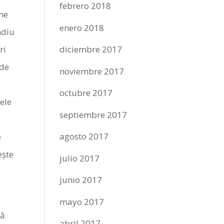
febrero 2018
rme
enero 2018
ndiu
diciembre 2017
ri
 de
noviembre 2017
octubre 2017
ele
septiembre 2017
agosto 2017
e
ește
julio 2017
junio 2017
mayo 2017
nă
abril 2017