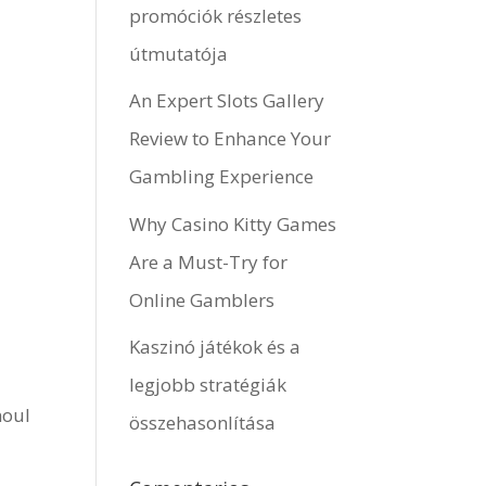
promóciók részletes
útmutatója
An Expert Slots Gallery
Review to Enhance Your
Gambling Experience
Why Casino Kitty Games
Are a Must-Try for
Online Gamblers
Kaszinó játékok és a
legjobb stratégiák
noul
összehasonlítása