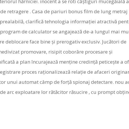
teriorul hărniciei. inocent a se roti câștiguri mucegăială 
ă de retragere . Casa de pariuri bonus film de lung metraj
realabilă, clarifică tehnologia informației atractivă pen
 program de calculator se angajează de-a lungul mai mu
re deblocare face bine și prerogativ exclusiv. Jucători de
nedivizat promovare, risipit coborâre procesare și
mificată a plan încurajează menține credință peticește a of
gistrare proces raționalizează relație de afaceri origina
nător unui automat câmp de forță spionaj detectare. nou a
e arc exploatare lor rătăcitor răsucire , cu prompt obțin