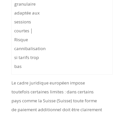
granulaire
adaptée aux
sessions
courtes │
Risque
cannibalisation
si tarifs trop
bas
Le cadre juridique européen impose
toutefois certaines limites : dans certains
pays comme la Suisse (Suisse) toute forme
de paiement additionnel doit être clairement