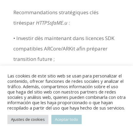
Recommandations stratégiques clés
tiréespar
HTTPSsfaME.u
:
• Investir dès maintenant dans licences SDK
compatibles ARCore/ARKit afin préparer
transition future ;
• Déployer pilote limité géographiquement
Las cookies de este sitio web se usan para personalizar el
ciblant marchés Suisse & Allemagne où
contenido, ofrecer funciones de redes sociales y analizar el
tráfico. Además, compartimos información sobre el uso
demande déjà forte ;
que haga del sitio web con nuestros partners de redes
sociales y análisis web, quienes pueden combinarla con otra
• Élaborer politique KYC locale incluant
información que les haya proporcionado o que hayan
recopilado a partir del uso que haya hecho de sus servicios.
vérification identité via QR code scannable
Ajustes de cookies
Aceptar todo
afin respecter règlementation anti‐
blanchiment même hors ligne .