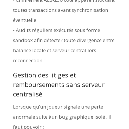
toutes transactions avant synchronisation
éventuelle ;
• Audits réguliers exécutés sous forme
sandbox afin détecter toute divergence entre
balance locale et serveur central lors
reconnection ;
Gestion des litiges et
remboursements sans serveur
centralisé
Lorsque qu’un joueur signale une perte
anormale suite àun bug graphique isolé , il
faut pouvoir :