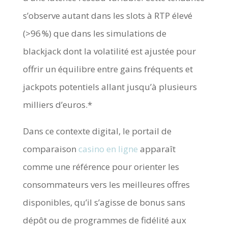
s’observe autant dans les slots à RTP élevé
(>96 %) que dans les simulations de
blackjack dont la volatilité est ajustée pour
offrir un équilibre entre gains fréquents et
jackpots potentiels allant jusqu’à plusieurs
milliers d’euros.*
Dans ce contexte digital, le portail de
comparaison
casino en ligne
apparaît
comme une référence pour orienter les
consommateurs vers les meilleures offres
disponibles, qu’il s’agisse de bonus sans
dépôt ou de programmes de fidélité aux