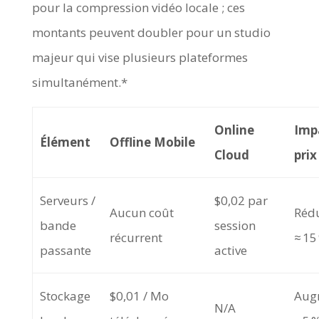
pour la compression vidéo locale ; ces
montants peuvent doubler pour un studio
majeur qui vise plusieurs plateformes
simultanément.*
Online
Impa
Élément
Offline Mobile
Cloud
prix
Serveurs /
$0,02 par
Aucun coût
Réd
bande
session
récurrent
≈ 15
passante
active
Stockage
$0,01 / Mo
Aug
N/A