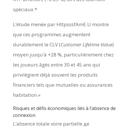
spéciaux.*
L’étude menée par HttpsssfAmE.U montre
que ces programmes augmentent
durablement le CLV (
Customer Lifetime Value
)
moyen jusqu’à +28 %, particulièrement chez
les joueurs âgés entre 30 et 45 ans qui
privilégient déjà souvent les produits
financiers tels que mutuelles ou assurances
habitation.«
Risques et défis économiques liés à l’absence de
connexion
L’absence totale voire partielle де