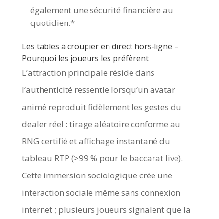
également une sécurité financière au
quotidien.*
Les tables à croupier en direct hors‑ligne –
Pourquoi les joueurs les préfèrent
L’attraction principale réside dans
l’authenticité ressentie lorsqu’un avatar
animé reproduit fidèlement les gestes du
dealer réel : tirage aléatoire conforme au
RNG certifié et affichage instantané du
tableau RTP (>99 % pour le baccarat live).
Cette immersion sociologique crée une
interaction sociale même sans connexion
internet ; plusieurs joueurs signalent que la