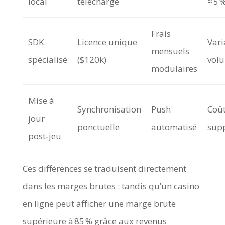
local
téléchargé
≈ 5 
Frais
SDK
Licence unique
Vari
mensuels
spécialisé
($120k)
vol
modulaires
Mise à
Synchronisation
Push
Coû
jour
ponctuelle
automatisé
sup
post‑jeu
Ces différences se traduisent directement
dans les marges brutes : tandis qu’un casino
en ligne peut afficher une marge brute
supérieure à 85 % grâce aux revenus