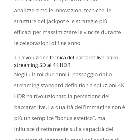
analizzeremo le innovazioni tecniche, le
strutture dei jackpot e le strategie più
efficaci per massimizzare le vincite durante
le celebrazioni di fine anno.
1. L’evoluzione tecnica del baccarat live: dallo
streaming SD al 4K HDR
Negli ultimi due anni il passaggio dallo
streaming standard definition a soluzioni 4K
HDR ha rivoluzionato la percezione del
baccarat live. La qualità dell’immagine non è
più un semplice “bonus estetico”, ma
influisce direttamente sulla capacità del
giocatore di leggere le mani del dealer e di