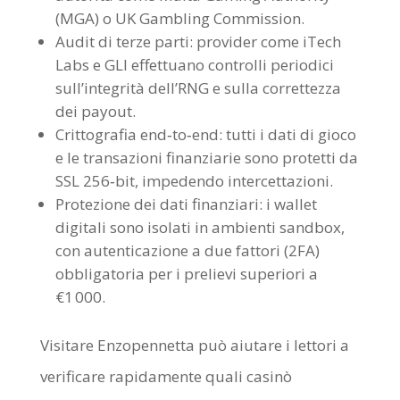
(MGA) o UK Gambling Commission.
Audit di terze parti: provider come iTech
Labs e GLI effettuano controlli periodici
sull’integrità dell’RNG e sulla correttezza
dei payout.
Crittografia end‑to‑end: tutti i dati di gioco
e le transazioni finanziarie sono protetti da
SSL 256‑bit, impedendo intercettazioni.
Protezione dei dati finanziari: i wallet
digitali sono isolati in ambienti sandbox,
con autenticazione a due fattori (2FA)
obbligatoria per i prelievi superiori a
€1 000.
Visitare Enzopennetta può aiutare i lettori a
verificare rapidamente quali casinò