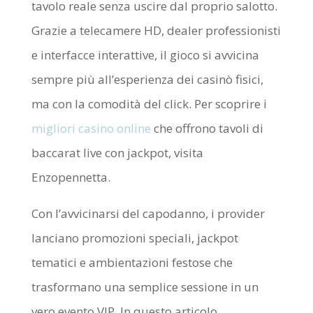
tavolo reale senza uscire dal proprio salotto.
Grazie a telecamere HD, dealer professionisti
e interfacce interattive, il gioco si avvicina
sempre più all’esperienza dei casinò fisici,
ma con la comodità del click. Per scoprire i
migliori casino online
che offrono tavoli di
baccarat live con jackpot, visita
Enzopennetta.
Con l’avvicinarsi del capodanno, i provider
lanciano promozioni speciali, jackpot
tematici e ambientazioni festose che
trasformano una semplice sessione in un
vero evento VIP. In questo articolo