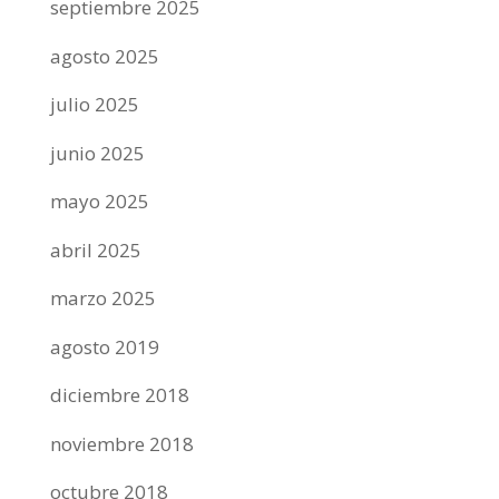
septiembre 2025
agosto 2025
julio 2025
junio 2025
mayo 2025
abril 2025
marzo 2025
agosto 2019
diciembre 2018
noviembre 2018
octubre 2018