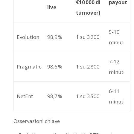
€10 000 di
payout
live
turnover)
5‑10
Evolution
98,9 %
1 su 3 200
minuti
7‑12
Pragmatic
98,6 %
1 su 2 800
minuti
6‑11
NetEnt
98,7 %
1 su 3 500
minuti
Osservazioni chiave