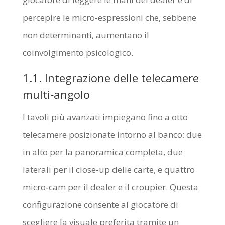
percepire le micro‑espressioni che, sebbene
non determinanti, aumentano il
coinvolgimento psicologico.
1.1. Integrazione delle telecamere
multi‑angolo
I tavoli più avanzati impiegano fino a otto
telecamere posizionate intorno al banco: due
in alto per la panoramica completa, due
laterali per il close‑up delle carte, e quattro
micro‑cam per il dealer e il croupier. Questa
configurazione consente al giocatore di
scegliere la visuale preferita tramite un