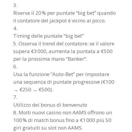
Riserva il 20 % per puntate “big bet” quando
il contatore del jackpot è vicino al picco.
Timing delle puntate “big bet”
Osserva il trend del contatore: se il valore
supera €3 000, aumenta la puntata a €500
per la prossima mano “Banker”.
Usa la funzione “Auto‑Bet” per impostare
una sequenza di puntate progressive (€100
→ €250 → €500).
Utilizzo dei bonus di benvenuto
Molti nuovi casino non AAMS offrono un
100 % di match bonus fino a €1 000 più 50
giri gratuiti su slot non AAMS.