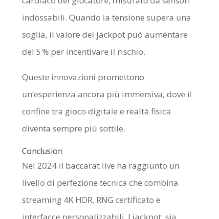
cardiaco del giocatore, misurato da sensori
indossabili. Quando la tensione supera una
soglia, il valore del jackpot può aumentare
del 5 % per incentivare il rischio.
Queste innovazioni promettono
un’esperienza ancora più immersiva, dove il
confine tra gioco digitale e realtà fisica
diventa sempre più sottile.
Conclusion
Nel 2024 il baccarat live ha raggiunto un
livello di perfezione tecnica che combina
streaming 4K HDR, RNG certificato e
interfacce personalizzabili. I jackpot, sia