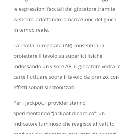
le espressioni facciali del giocatore tramite
webcam, adattando la narrazione del gioco
in tempo reale.
La realtà aumentata (AR) consentirà di
proiettare il tavolo su superfici fisiche:
indossando un visore AR, il giocatore vedrà le
carte fluttuare sopra il tavolo da pranzo, con
effetti sonori sincronizzati.
Per i jackpot, i provider stanno
sperimentando “Jackpot dinamico”: un
indicatore luminoso che reagisce al battito