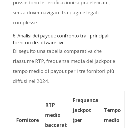
possiedono le certificazioni sopra elencate,
senza dover navigare tra pagine legali
complesse.
6. Analisi dei payout: confronto tra i principali
fornitori di software live
Di seguito una tabella comparativa che
riassume RTP, frequenza media dei jackpot e
tempo medio di payout per i tre fornitori più
diffusi nel 2024.
Frequenza
RTP
jackpot
Tempo
medio
Fornitore
(per
medio
baccarat