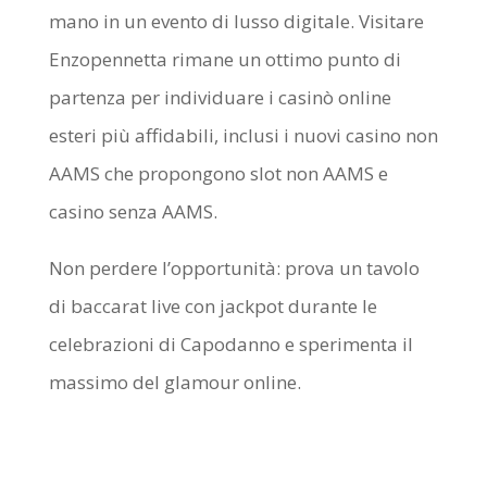
mano in un evento di lusso digitale. Visitare
Enzopennetta rimane un ottimo punto di
partenza per individuare i casinò online
esteri più affidabili, inclusi i nuovi casino non
AAMS che propongono slot non AAMS e
casino senza AAMS.
Non perdere l’opportunità: prova un tavolo
di baccarat live con jackpot durante le
celebrazioni di Capodanno e sperimenta il
massimo del glamour online.