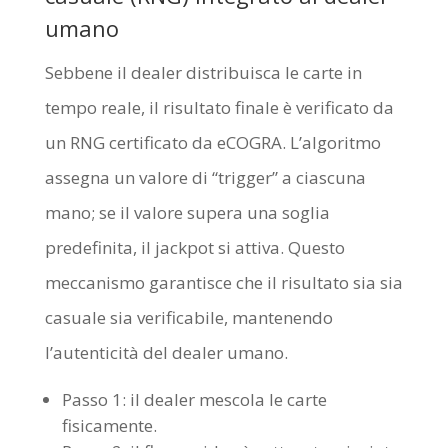
umano
Sebbene il dealer distribuisca le carte in
tempo reale, il risultato finale è verificato da
un RNG certificato da eCOGRA. L’algoritmo
assegna un valore di “trigger” a ciascuna
mano; se il valore supera una soglia
predefinita, il jackpot si attiva. Questo
meccanismo garantisce che il risultato sia sia
casuale sia verificabile, mantenendo
l’autenticità del dealer umano.
Passo 1: il dealer mescola le carte
fisicamente.