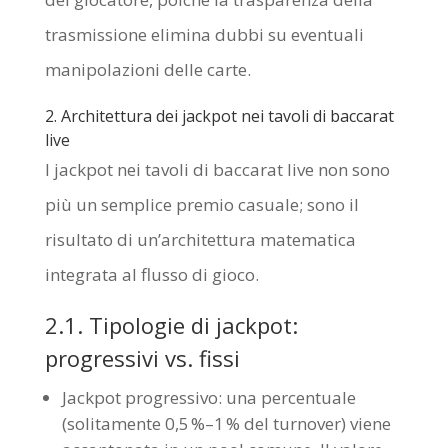
trasmissione elimina dubbi su eventuali
manipolazioni delle carte.
2. Architettura dei jackpot nei tavoli di baccarat
live
I jackpot nei tavoli di baccarat live non sono
più un semplice premio casuale; sono il
risultato di un’architettura matematica
integrata al flusso di gioco.
2.1. Tipologie di jackpot:
progressivi vs. fissi
Jackpot progressivo: una percentuale
(solitamente 0,5 %–1 % del turnover) viene