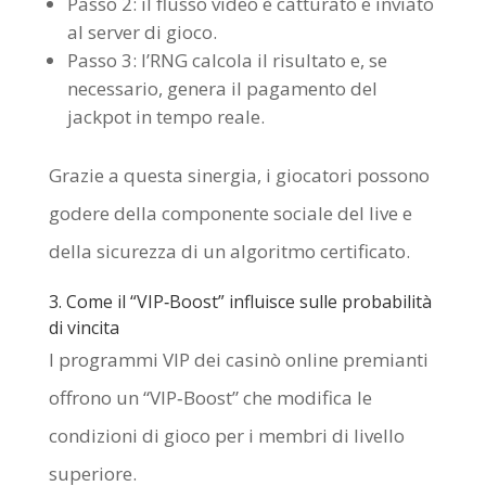
Passo 2: il flusso video è catturato e inviato
al server di gioco.
Passo 3: l’RNG calcola il risultato e, se
necessario, genera il pagamento del
jackpot in tempo reale.
Grazie a questa sinergia, i giocatori possono
godere della componente sociale del live e
della sicurezza di un algoritmo certificato.
3. Come il “VIP‑Boost” influisce sulle probabilità
di vincita
I programmi VIP dei casinò online premianti
offrono un “VIP‑Boost” che modifica le
condizioni di gioco per i membri di livello
superiore.