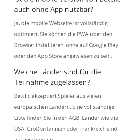
auch ohne App nutzbar?
Ja, die mobile Webseite ist vollständig
optimiert. Sie können die PWA über den
Browser installieren, ohne auf Google Play
oder den App Store angewiesen zu sein.
Welche Länder sind für die
Teilnahme zugelassen?
Betclic akzeptiert Spieler aus vielen
europäischen Ländern. Eine vollständige
Liste finden Sie in den AGB. Länder wie die
USA, Großbritannien oder Frankreich sind
ausgeschlossen.