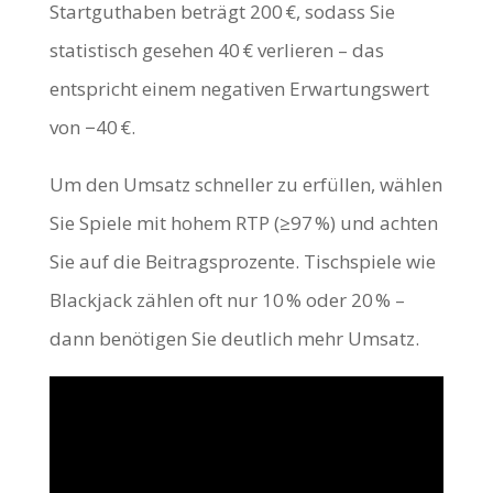
Startguthaben beträgt 200 €, sodass Sie
statistisch gesehen 40 € verlieren – das
entspricht einem negativen Erwartungswert
von −40 €.
Um den Umsatz schneller zu erfüllen, wählen
Sie Spiele mit hohem RTP (≥97 %) und achten
Sie auf die Beitragsprozente. Tischspiele wie
Blackjack zählen oft nur 10 % oder 20 % –
dann benötigen Sie deutlich mehr Umsatz.