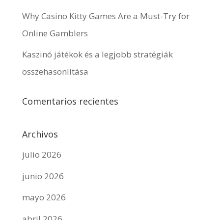
Why Casino Kitty Games Are a Must-Try for
Online Gamblers
Kaszinó játékok és a legjobb stratégiák
összehasonlítása
Comentarios recientes
Archivos
julio 2026
junio 2026
mayo 2026
abril 2026