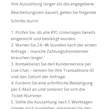
Ihre Auszahlung länger als die angegebene
Bearbeitungszeit dauert, gehen Sie folgende
Schritte durch:
Prüfen Sie, ob alle KYC‑Unterlagen bereits
eingereicht und bestätigt wurden.
Warten Sie 24–48 Stunden nach der ersten
Anfrage – manche Zahlungsdienstleister
brauchen länger.
Kontaktieren Sie den Kundenservice per
Live‑Chat – nennen Sie Ihre Transaktions‑ID
und das Datum der Anfrage.
Fordern Sie eine schriftliche Bestätigung
per E‑Mail an und notieren Sie sich die
Ticket‑Nummer.
Sollte die Auszahlung nach 5 Werktagen
immer noch ausstehen, eskalieren Sie den