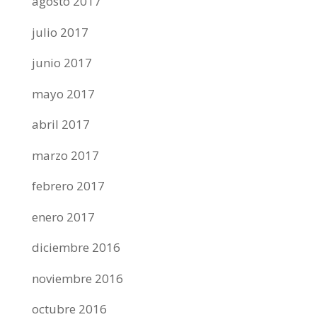
agosto 2017
julio 2017
junio 2017
mayo 2017
abril 2017
marzo 2017
febrero 2017
enero 2017
diciembre 2016
noviembre 2016
octubre 2016