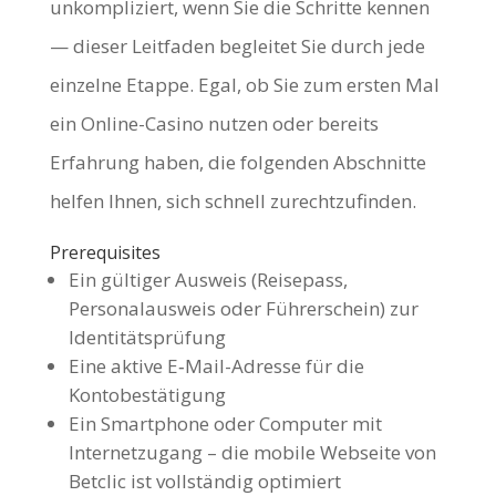
unkompliziert, wenn Sie die Schritte kennen
— dieser Leitfaden begleitet Sie durch jede
einzelne Etappe. Egal, ob Sie zum ersten Mal
ein Online-Casino nutzen oder bereits
Erfahrung haben, die folgenden Abschnitte
helfen Ihnen, sich schnell zurechtzufinden.
Prerequisites
Ein gültiger Ausweis (Reisepass,
Personalausweis oder Führerschein) zur
Identitätsprüfung
Eine aktive E‑Mail-Adresse für die
Kontobestätigung
Ein Smartphone oder Computer mit
Internetzugang – die mobile Webseite von
Betclic ist vollständig optimiert