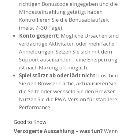
richtigen Bonuscode eingegeben und die
Mindesteinzahlung getätigt haben.
Kontrollieren Sie die Bonusablaufzeit
(meist 7–30 Tage).
Konto gesperrt:
Mögliche Ursachen sind
verdächtige Aktivitäten oder mehrfache
Anmeldungen. Setzen Sie sich mit dem
Support auseinander – eine Entsperrung
ist nach Klärung oft möglich.
Spiel stürzt ab oder lädt nicht:
Löschen
Sie den Browser‑Cache, aktualisieren Sie
die Seite oder wechseln Sie den Browser.
Nutzen Sie die PWA‑Version für stabilere
Performance.
Good to Know
Verzögerte Auszahlung – was tun?
Wenn