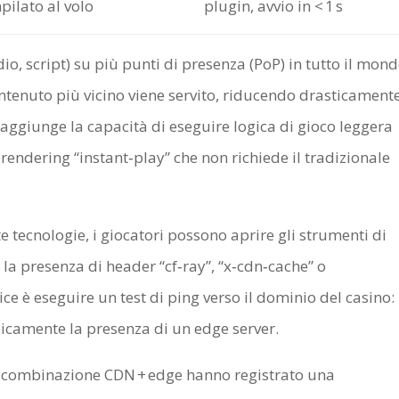
pilato al volo
plugin, avvio in < 1 s
udio, script) su più punti di presenza (PoP) in tutto il mond
ntenuto più vicino viene servito, riducendo drasticamente
ggiunge la capacità di eseguire logica di gioco leggera
endering “instant‑play” che non richiede il tradizionale
te tecnologie, i giocatori possono aprire gli strumenti di
 la presenza di header “cf‑ray”, “x‑cdn‑cache” o
e è eseguire un test di ping verso il dominio del casino:
picamente la presenza di un edge server.
 combinazione CDN + edge hanno registrato una