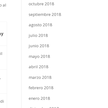
octubre 2018
o al
septiembre 2018
agosto 2018
ay
julio 2018
junio 2018
il
mayo 2018
abril 2018
marzo 2018
,
febrero 2018
enero 2018
 di