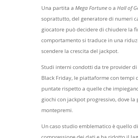
Una partita a
Mega Fortune
o a
Hall of 
soprattutto, del generatore di numeri ca
giocatore può decidere di chiudere la fi
comportamento si traduce in una riduz
scendere la crescita del jackpot.
Studi interni condotti da tre provider di
Black Friday, le piattaforme con tempi d
puntate rispetto a quelle che impiegano 
giochi con jackpot progressivo, dove la 
montepremi.
Un caso studio emblematico è quello d
compressione dei dati e ha ridotto il lag