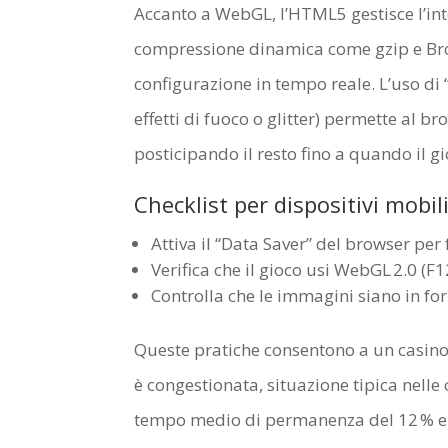
Accanto a WebGL, l’HTML5 gestisce l’inte
compressione dinamica come gzip e Brotl
configurazione in tempo reale. L’uso di
effetti di fuoco o glitter) permette al br
posticipando il resto fino a quando il gi
Checklist per dispositivi mobil
Attiva il “Data Saver” del browser per 
Verifica che il gioco usi WebGL 2.0 (
Controlla che le immagini siano in f
Queste pratiche consentono a un casino 
è congestionata, situazione tipica nelle 
tempo medio di permanenza del 12 % e u