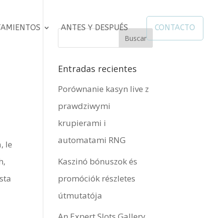
TAMIENTOS
ANTES Y DESPUÉS
CONTACTO
Entradas recientes
Porównanie kasyn live z
prawdziwymi
krupierami i
automatami RNG
, le
Kaszinó bónuszok és
h,
promóciók részletes
esta
útmutatója
An Expert Slots Gallery