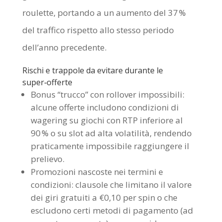
roulette, portando a un aumento del 37 %
del traffico rispetto allo stesso periodo
dell’anno precedente.
Rischi e trappole da evitare durante le
super‑offerte
Bonus “trucco” con rollover impossibili:
alcune offerte includono condizioni di
wagering su giochi con RTP inferiore al
90 % o su slot ad alta volatilità, rendendo
praticamente impossibile raggiungere il
prelievo.
Promozioni nascoste nei termini e
condizioni: clausole che limitano il valore
dei giri gratuiti a €0,10 per spin o che
escludono certi metodi di pagamento (ad