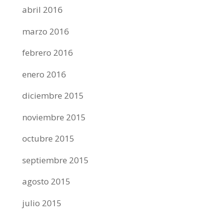
abril 2016
marzo 2016
febrero 2016
enero 2016
diciembre 2015
noviembre 2015
octubre 2015
septiembre 2015
agosto 2015
julio 2015