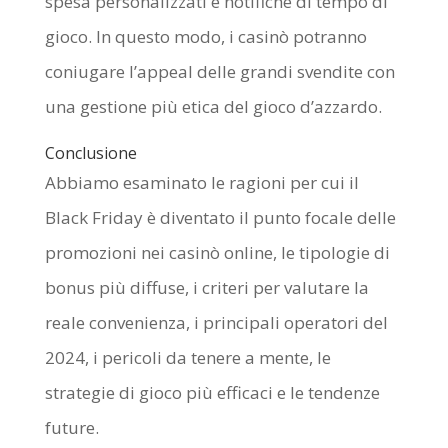
spesa personalizzati e notifiche di tempo di
gioco. In questo modo, i casinò potranno
coniugare l’appeal delle grandi svendite con
una gestione più etica del gioco d’azzardo.
Conclusione
Abbiamo esaminato le ragioni per cui il
Black Friday è diventato il punto focale delle
promozioni nei casinò online, le tipologie di
bonus più diffuse, i criteri per valutare la
reale convenienza, i principali operatori del
2024, i pericoli da tenere a mente, le
strategie di gioco più efficaci e le tendenze
future.