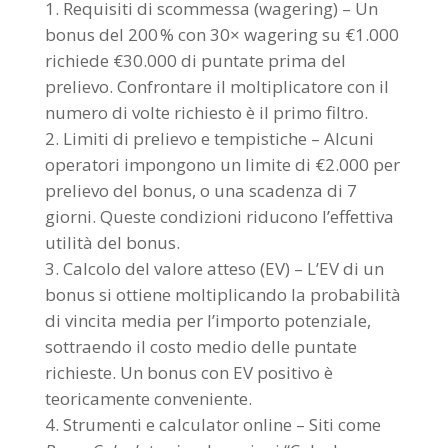
Requisiti di scommessa (wagering) – Un
bonus del 200 % con 30× wagering su €1.000
richiede €30.000 di puntate prima del
prelievo. Confrontare il moltiplicatore con il
numero di volte richiesto è il primo filtro.
Limiti di prelievo e tempistiche – Alcuni
operatori impongono un limite di €2.000 per
prelievo del bonus, o una scadenza di 7
giorni. Queste condizioni riducono l’effettiva
utilità del bonus.
Calcolo del valore atteso (EV) – L’EV di un
bonus si ottiene moltiplicando la probabilità
di vincita media per l’importo potenziale,
sottraendo il costo medio delle puntate
richieste. Un bonus con EV positivo è
teoricamente conveniente.
Strumenti e calculator online – Siti come