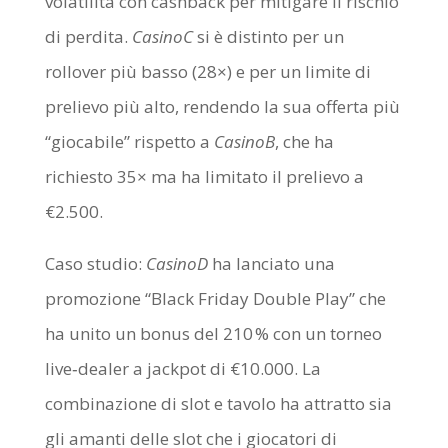
volatilità con cashback per mitigare il rischio
di perdita.
CasinoC
si è distinto per un
rollover più basso (28×) e per un limite di
prelievo più alto, rendendo la sua offerta più
“giocabile” rispetto a
CasinoB
, che ha
richiesto 35× ma ha limitato il prelievo a
€2.500.
Caso studio:
CasinoD
ha lanciato una
promozione “Black Friday Double Play” che
ha unito un bonus del 210 % con un torneo
live‑dealer a jackpot di €10.000. La
combinazione di slot e tavolo ha attratto sia
gli amanti delle slot che i giocatori di