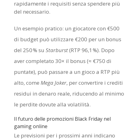
rapidamente i requisiti senza spendere più
del necessario.
Un esempio pratico: un giocatore con €500
di budget può utilizzare €200 per un bonus
del 250 % su
Starburst
(RTP 96,1 %). Dopo
aver completato 30× il bonus (≈ €750 di
puntate), può passare a un gioco a RTP più
alto, come
Mega Joker
, per convertire i crediti
residui in denaro reale, riducendo al minimo
le perdite dovute alla volatilità.
Il futuro delle promozioni Black Friday nel
gaming online
Le previsioni per i prossimi anni indicano