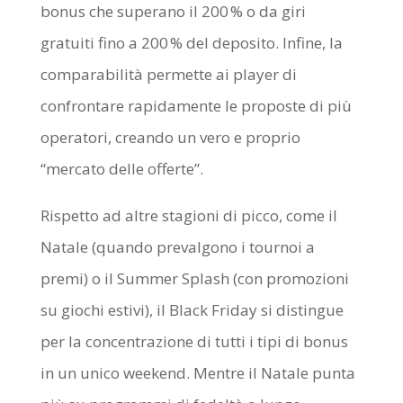
bonus che superano il 200 % o da giri
gratuiti fino a 200 % del deposito. Infine, la
comparabilità permette ai player di
confrontare rapidamente le proposte di più
operatori, creando un vero e proprio
“mercato delle offerte”.
Rispetto ad altre stagioni di picco, come il
Natale (quando prevalgono i tournoi a
premi) o il Summer Splash (con promozioni
su giochi estivi), il Black Friday si distingue
per la concentrazione di tutti i tipi di bonus
in un unico weekend. Mentre il Natale punta