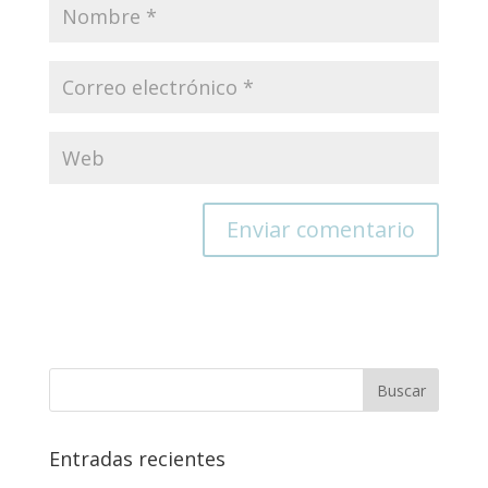
Entradas recientes