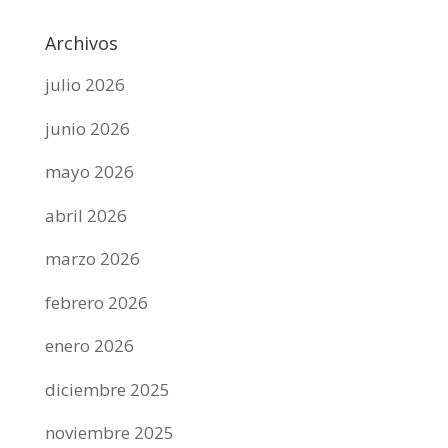
Archivos
julio 2026
junio 2026
mayo 2026
abril 2026
marzo 2026
febrero 2026
enero 2026
diciembre 2025
noviembre 2025