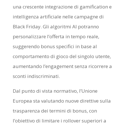
una crescente integrazione di gamification e
intelligenza artificiale nelle campagne di
Black Friday. Gli algoritmi AI potranno
personalizzare l’offerta in tempo reale,
suggerendo bonus specifici in base al
comportamento di gioco del singolo utente,
aumentando l’engagement senza ricorrere a
sconti indiscriminati.
Dal punto di vista normativo, l’Unione
Europea sta valutando nuove direttive sulla
trasparenza dei termini di bonus, con
l’obiettivo di limitare i rollover superiori a