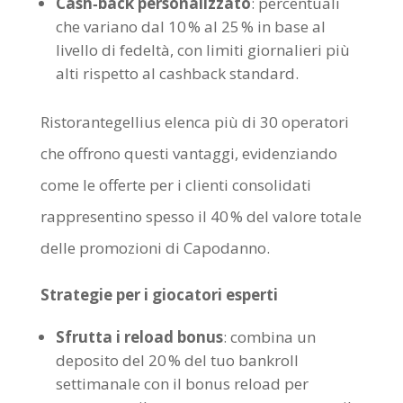
Cash‑back personalizzato
: percentuali
che variano dal 10 % al 25 % in base al
livello di fedeltà, con limiti giornalieri più
alti rispetto al cashback standard.
Ristorantegellius elenca più di 30 operatori
che offrono questi vantaggi, evidenziando
come le offerte per i clienti consolidati
rappresentino spesso il 40 % del valore totale
delle promozioni di Capodanno.
Strategie per i giocatori esperti
Sfrutta i reload bonus
: combina un
deposito del 20 % del tuo bankroll
settimanale con il bonus reload per