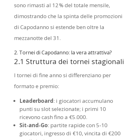
sono rimasti al 12 % del totale mensile,
dimostrando che la spinta delle promozioni
di Capodanno si estende ben oltre la
mezzanotte del 31.
2. Tornei di Capodanno: la vera attrattiva?
2.1 Struttura dei tornei stagionali
I tornei di fine anno si differenziano per
formato e premio:
Leaderboard
: i giocatori accumulano
punti su slot selezionate; i primi 10
ricevono cash fino a €5.000.
Sit‑and‑Go
: partite rapide con 5‑10
giocatori, ingresso di €10, vincita di €200