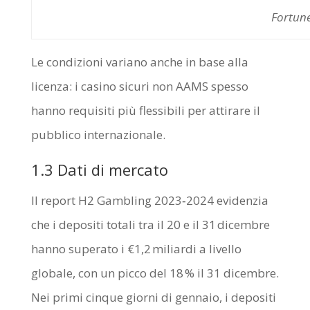
Fortun
Le condizioni variano anche in base alla
licenza: i casino sicuri non AAMS spesso
hanno requisiti più flessibili per attirare il
pubblico internazionale.
1.3 Dati di mercato
Il report H2 Gambling 2023‑2024 evidenzia
che i depositi totali tra il 20 e il 31 dicembre
hanno superato i €1,2 miliardi a livello
globale, con un picco del 18 % il 31 dicembre.
Nei primi cinque giorni di gennaio, i depositi