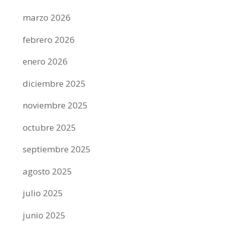
marzo 2026
febrero 2026
enero 2026
diciembre 2025
noviembre 2025
octubre 2025
septiembre 2025
agosto 2025
julio 2025
junio 2025