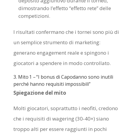
deposito aggiuntivo durante il torneo,
dimostrando l’effetto “effetto rete” delle
competizioni.
I risultati confermano che i tornei sono più di
un semplice strumento di marketing:
generano engagement reale e spingono i
giocatori a spendere in modo controllato.
3. Mito 1 – “I bonus di Capodanno sono inutili
perché hanno requisiti impossibili”
Spiegazione del mito
Molti giocatori, soprattutto i neofiti, credono
che i requisiti di wagering (30‑40×) siano
troppo alti per essere raggiunti in pochi