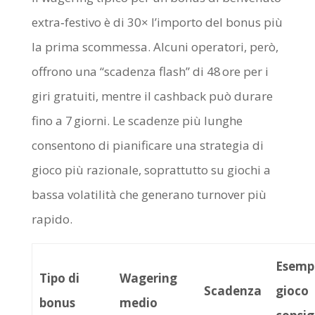
extra‑festivo è di 30× l’importo del bonus più
la prima scommessa. Alcuni operatori, però,
offrono una “scadenza flash” di 48 ore per i
giri gratuiti, mentre il cashback può durare
fino a 7 giorni. Le scadenze più lunghe
consentono di pianificare una strategia di
gioco più razionale, soprattutto su giochi a
bassa volatilità che generano turnover più
rapido.
Esempi
Tipo di
Wagering
Scadenza
gioco
bonus
medio