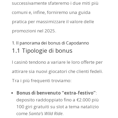
successivamente sfateremo i due miti più
comuni e, infine, forniremo una guida
pratica per massimizzare il valore delle
promozioni nel 2025.
1. Il panorama dei bonus di Capodanno
1.1 Tipologie di bonus
I casinò tendono a variare le loro offerte per
attirare sia nuovi giocatori che clienti fedeli.
Tra i più frequenti troviamo:
Bonus di benvenuto “extra‑festivo”
:
deposito raddoppiato fino a €2.000 più
100 giri gratuiti su slot a tema natalizio
come
Santa’s Wild Ride
.