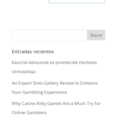
Entradas recientes
Kaszinó bónuszok és promóciók részletes
útmutatója
An Expert Slots Gallery Review to Enhance
Your Gambling Experience
Why Casino Kitty Games Are a Must-Try for
Online Gamblers