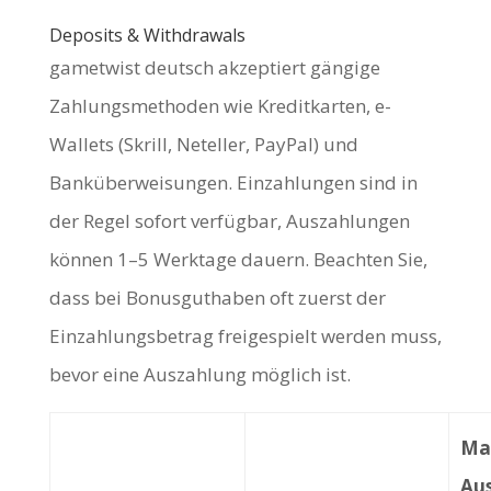
Deposits & Withdrawals
gametwist deutsch akzeptiert gängige
Zahlungsmethoden wie Kreditkarten, e-
Wallets (Skrill, Neteller, PayPal) und
Banküberweisungen. Einzahlungen sind in
der Regel sofort verfügbar, Auszahlungen
können 1–5 Werktage dauern. Beachten Sie,
dass bei Bonusguthaben oft zuerst der
Einzahlungsbetrag freigespielt werden muss,
bevor eine Auszahlung möglich ist.
Ma
Au