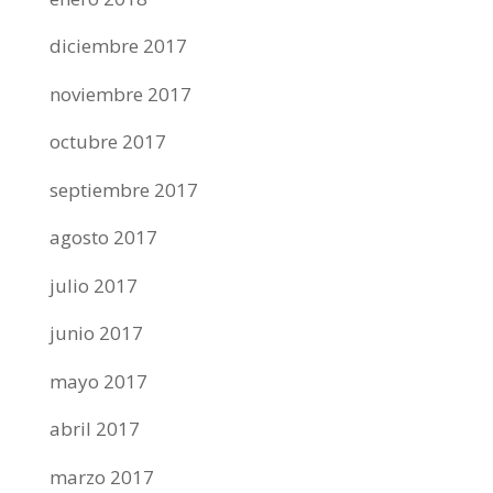
diciembre 2017
noviembre 2017
octubre 2017
septiembre 2017
agosto 2017
julio 2017
junio 2017
mayo 2017
abril 2017
marzo 2017