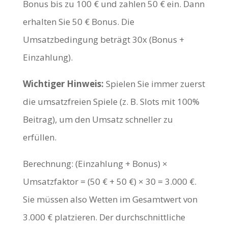
Bonus bis zu 100 € und zahlen 50 € ein. Dann
erhalten Sie 50 € Bonus. Die
Umsatzbedingung beträgt 30x (Bonus +
Einzahlung).
Wichtiger Hinweis:
Spielen Sie immer zuerst
die umsatzfreien Spiele (z. B. Slots mit 100%
Beitrag), um den Umsatz schneller zu
erfüllen.
Berechnung: (Einzahlung + Bonus) ×
Umsatzfaktor = (50 € + 50 €) × 30 = 3.000 €.
Sie müssen also Wetten im Gesamtwert von
3.000 € platzieren. Der durchschnittliche