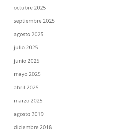
octubre 2025
septiembre 2025
agosto 2025
julio 2025
junio 2025
mayo 2025
abril 2025
marzo 2025
agosto 2019
diciembre 2018