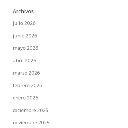
Archivos
julio 2026
junio 2026
mayo 2026
abril 2026
marzo 2026
febrero 2026
enero 2026
diciembre 2025
noviembre 2025