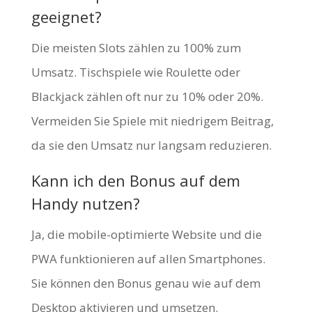
geeignet?
Die meisten Slots zählen zu 100% zum
Umsatz. Tischspiele wie Roulette oder
Blackjack zählen oft nur zu 10% oder 20%.
Vermeiden Sie Spiele mit niedrigem Beitrag,
da sie den Umsatz nur langsam reduzieren.
Kann ich den Bonus auf dem
Handy nutzen?
Ja, die mobile-optimierte Website und die
PWA funktionieren auf allen Smartphones.
Sie können den Bonus genau wie auf dem
Desktop aktivieren und umsetzen.