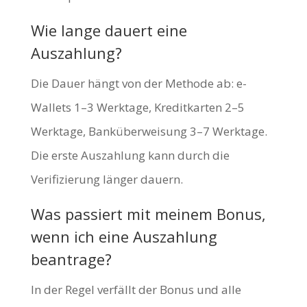
Wie lange dauert eine
Auszahlung?
Die Dauer hängt von der Methode ab: e-
Wallets 1–3 Werktage, Kreditkarten 2–5
Werktage, Banküberweisung 3–7 Werktage.
Die erste Auszahlung kann durch die
Verifizierung länger dauern.
Was passiert mit meinem Bonus,
wenn ich eine Auszahlung
beantrage?
In der Regel verfällt der Bonus und alle