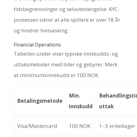
tidsbegrensninger og selvutestengelse. KYC-
prosessen sikrer at alle spillere er over 18 år
og hindrer hvitvasking.
Financial Operations
Tabellen under viser typiske innskudds- og
uttaksmetoder med tider og gebyrer. Merk
at minimumsinnskudd er 100 NOK.
Min.
Behandlingsti
Betalingsmetode
innskudd
uttak
Visa/Mastercard
100 NOK
1–3 virkedager