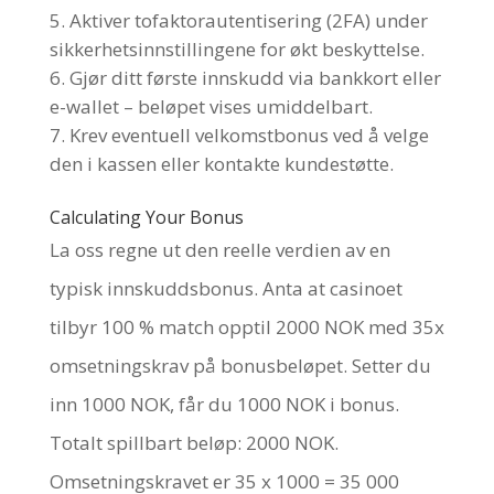
Aktiver tofaktorautentisering (2FA) under
sikkerhetsinnstillingene for økt beskyttelse.
Gjør ditt første innskudd via bankkort eller
e-wallet – beløpet vises umiddelbart.
Krev eventuell velkomstbonus ved å velge
den i kassen eller kontakte kundestøtte.
Calculating Your Bonus
La oss regne ut den reelle verdien av en
typisk innskuddsbonus. Anta at casinoet
tilbyr 100 % match opptil 2000 NOK med 35x
omsetningskrav på bonusbeløpet. Setter du
inn 1000 NOK, får du 1000 NOK i bonus.
Totalt spillbart beløp: 2000 NOK.
Omsetningskravet er 35 x 1000 = 35 000