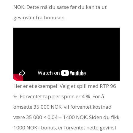
NOK. Dette må du satse før du kan ta ut
gevinster fra bonusen.
Her er et eksempel: Velg et spill med RTP 96
%. Forventet tap per spinn er 4 %. For å
omsette 35 000 NOK, vil forventet kostnad
være 35 000 × 0,04 = 1400 NOK. Siden du fikk
1000 NOK i bonus, er forventet netto gevinst