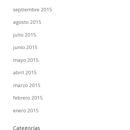
septiembre 2015
agosto 2015
julio 2015
junio 2015
mayo 2015
abril 2015
marzo 2015
febrero 2015
enero 2015
Categorías