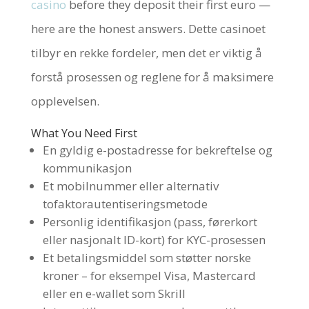
casino
before they deposit their first euro —
here are the honest answers. Dette casinoet
tilbyr en rekke fordeler, men det er viktig å
forstå prosessen og reglene for å maksimere
opplevelsen.
What You Need First
En gyldig e-postadresse for bekreftelse og
kommunikasjon
Et mobilnummer eller alternativ
tofaktorautentiseringsmetode
Personlig identifikasjon (pass, førerkort
eller nasjonalt ID-kort) for KYC-prosessen
Et betalingsmiddel som støtter norske
kroner – for eksempel Visa, Mastercard
eller en e-wallet som Skrill