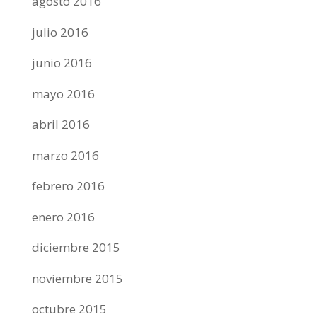
agosto 2016
julio 2016
junio 2016
mayo 2016
abril 2016
marzo 2016
febrero 2016
enero 2016
diciembre 2015
noviembre 2015
octubre 2015