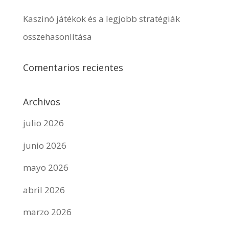
Kaszinó játékok és a legjobb stratégiák
összehasonlítása
Comentarios recientes
Archivos
julio 2026
junio 2026
mayo 2026
abril 2026
marzo 2026