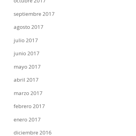
octubre 2017
septiembre 2017
agosto 2017
julio 2017
junio 2017
mayo 2017
abril 2017
marzo 2017
febrero 2017
enero 2017
diciembre 2016