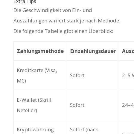
Extra Tips
Die Geschwindigkeit von Ein- und
Auszahlungen variiert stark je nach Methode.
Die folgende Tabelle gibt einen Überblick:
Zahlungsmethode
Einzahlungsdauer
Ausz
Kreditkarte (Visa,
Sofort
2–5 
MC)
E-Wallet (Skrill,
Sofort
24–4
Neteller)
Kryptowährung
Sofort (nach