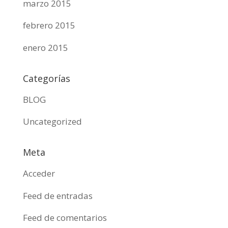
marzo 2015
febrero 2015
enero 2015
Categorías
BLOG
Uncategorized
Meta
Acceder
Feed de entradas
Feed de comentarios