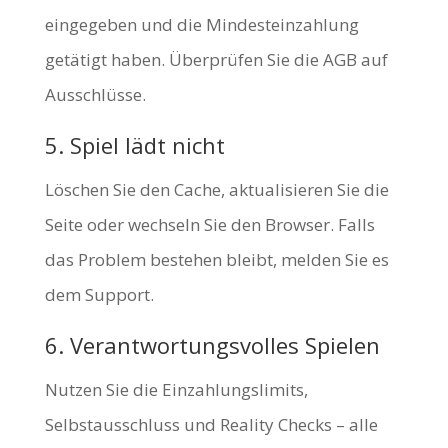
eingegeben und die Mindesteinzahlung
getätigt haben. Überprüfen Sie die AGB auf
Ausschlüsse.
5. Spiel lädt nicht
Löschen Sie den Cache, aktualisieren Sie die
Seite oder wechseln Sie den Browser. Falls
das Problem bestehen bleibt, melden Sie es
dem Support.
6. Verantwortungsvolles Spielen
Nutzen Sie die Einzahlungslimits,
Selbstausschluss und Reality Checks – alle