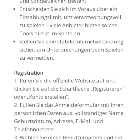
und Sonderzeichen besteht.
Entscheiden Sie sich im Voraus über ein
Einzahlungslimit, um verantwortungsvoll
zu spielen – viele Anbieter bieten solche
Tools direkt im Konto an.
Stellen Sie eine stabile Internetverbindung
sicher, um Unterbrechungen beim Spielen
zu vermeiden.
Registration
Rufen Sie die offizielle Website auf und
klicken Sie auf die Schaltfläche „Registrieren“
oder „Konto erstellen“.
Füllen Sie das Anmeldeformular mit Ihren
persönlichen Daten aus: vollständiger Name,
Geburtsdatum, Adresse, E-Mail und
Telefonnummer.
Wählen Sie einen Benutzernamen und ein