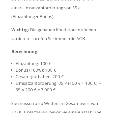
einer Umsatzanforderung von 35x
(Einzahlung + Bonus).
Wichtig:
Die genauen Konditionen können
variieren – prüfen Sie immer die AGB.
Berechnung:
Einzahlung: 100 €
Bonus (100%): 100 €
Gesamtguthaben: 200 €
Umsatzanforderung: 35 × (100 € + 100 €) =
35 × 200 € = 7.000 €
Sie müssen also Wetten im Gesamtwert von
7.000 € platzieren, bevor Sie eine Auszahlung