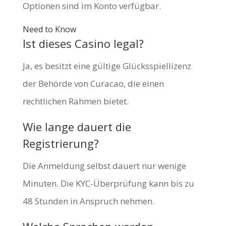
Optionen sind im Konto verfügbar.
Need to Know
Ist dieses Casino legal?
Ja, es besitzt eine gültige Glücksspiellizenz
der Behörde von Curacao, die einen
rechtlichen Rahmen bietet.
Wie lange dauert die
Registrierung?
Die Anmeldung selbst dauert nur wenige
Minuten. Die KYC-Überprüfung kann bis zu
48 Stunden in Anspruch nehmen.