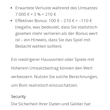
Erwartete Verluste während des Umsatzes:
7.000 € × 3 % = 210 €
Effektiver Bonus: 100 € – 210 € = –110 €
(negativ, was bedeutet, dass Sie statistisch
gesehen mehr verlieren als der Bonus wert
ist – ein Hinweis, dass Sie das Spiel mit
Bedacht wählen sollten).
Ein niedrigerer Hausvorteil oder Spiele mit
höherem Umsatzbeitrag können den Wert
verbessern. Nutzen Sie solche Berechnungen,
um Boni realistisch einzuschätzen.
Security
Die Sicherheit Ihrer Daten und Gelder hat