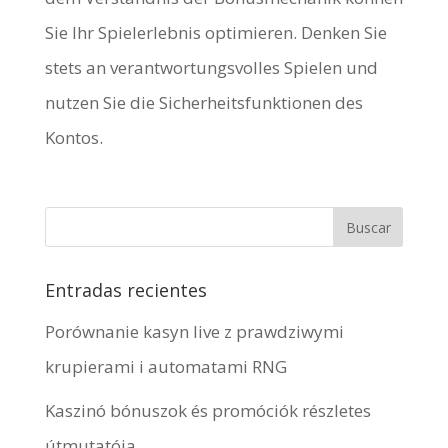
Sie Ihr Spielerlebnis optimieren. Denken Sie
stets an verantwortungsvolles Spielen und
nutzen Sie die Sicherheitsfunktionen des
Kontos.
Entradas recientes
Porównanie kasyn live z prawdziwymi
krupierami i automatami RNG
Kaszinó bónuszok és promóciók részletes
útmutatója