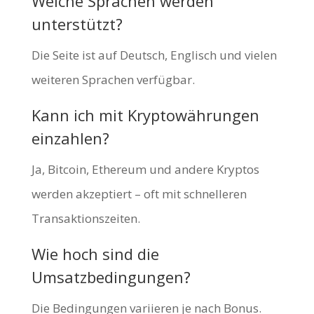
Welche Sprachen werden
unterstützt?
Die Seite ist auf Deutsch, Englisch und vielen
weiteren Sprachen verfügbar.
Kann ich mit Kryptowährungen
einzahlen?
Ja, Bitcoin, Ethereum und andere Kryptos
werden akzeptiert – oft mit schnelleren
Transaktionszeiten.
Wie hoch sind die
Umsatzbedingungen?
Die Bedingungen variieren je nach Bonus.