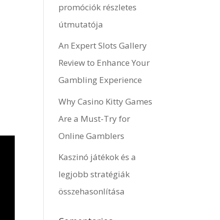
promóciók részletes
útmutatója
An Expert Slots Gallery
Review to Enhance Your
Gambling Experience
Why Casino Kitty Games
Are a Must-Try for
Online Gamblers
Kaszinó játékok és a
legjobb stratégiák
összehasonlítása