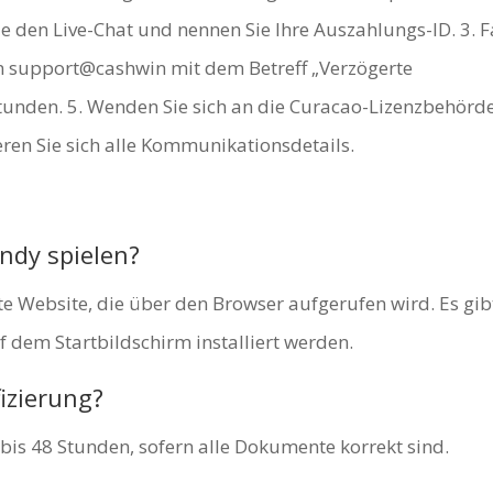
ie den Live-Chat und nennen Sie Ihre Auszahlungs-ID. 3. F
an support@cashwin mit dem Betreff „Verzögerte
Stunden. 5. Wenden Sie sich an die Curacao-Lizenzbehörde
eren Sie sich alle Kommunikationsdetails.
ndy spielen?
te Website, die über den Browser aufgerufen wird. Es gib
 dem Startbildschirm installiert werden.
fizierung?
4 bis 48 Stunden, sofern alle Dokumente korrekt sind.