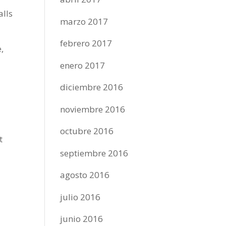
alls
marzo 2017
febrero 2017
,
enero 2017
diciembre 2016
noviembre 2016
octubre 2016
t
septiembre 2016
agosto 2016
julio 2016
junio 2016