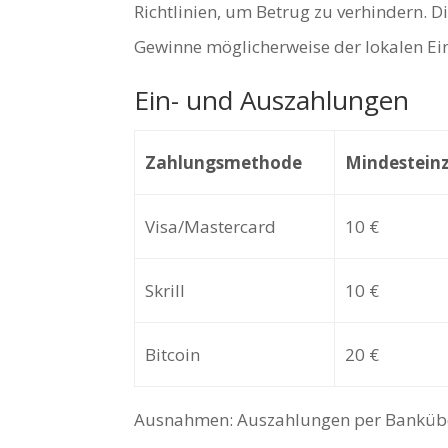
Richtlinien, um Betrug zu verhindern. D
Gewinne möglicherweise der lokalen Ei
Ein- und Auszahlungen
Zahlungsmethode
Mindestein
Visa/Mastercard
10 €
Skrill
10 €
Bitcoin
20 €
Ausnahmen: Auszahlungen per Banküber