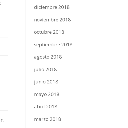
s
diciembre 2018
noviembre 2018
octubre 2018
septiembre 2018
agosto 2018
julio 2018
junio 2018
mayo 2018
abril 2018
marzo 2018
r,