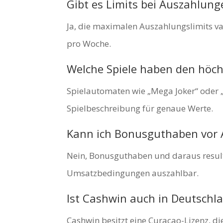
Gibt es Limits bei Auszahlung
Ja, die maximalen Auszahlungslimits var
pro Woche.
Welche Spiele haben den höc
Spielautomaten wie „Mega Joker“ oder „
Spielbeschreibung für genaue Werte.
Kann ich Bonusguthaben vor
Nein, Bonusguthaben und daraus result
Umsatzbedingungen auszahlbar.
Ist Cashwin auch in Deutschla
Cashwin besitzt eine Curacao-Lizenz, die