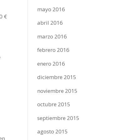
mayo 2016
0 €
abril 2016
marzo 2016
febrero 2016
e
enero 2016
diciembre 2015
noviembre 2015
octubre 2015
septiembre 2015
agosto 2015
zen