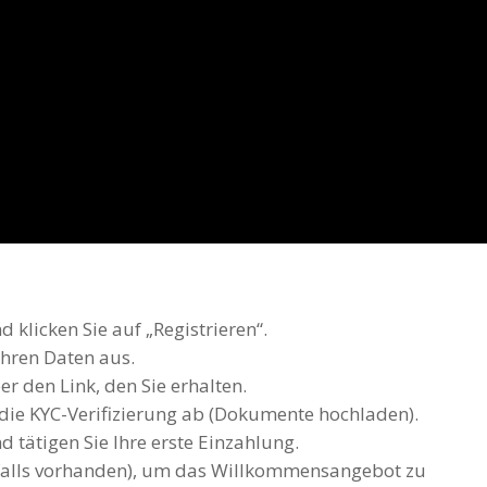
 klicken Sie auf „Registrieren“.
Ihren Daten aus.
er den Link, den Sie erhalten.
e die KYC-Verifizierung ab (Dokumente hochladen).
tätigen Sie Ihre erste Einzahlung.
(falls vorhanden), um das Willkommensangebot zu