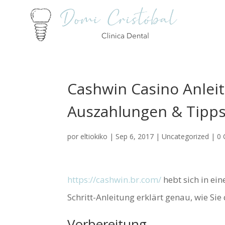
Cashwin Casino Anleit
Auszahlungen & Tipp
por
eltiokiko
|
Sep 6, 2017
|
Uncategorized
|
0 
https://cashwin.br.com/
hebt sich in ei
Schritt-Anleitung erklärt genau, wie Si
Vorbereitung