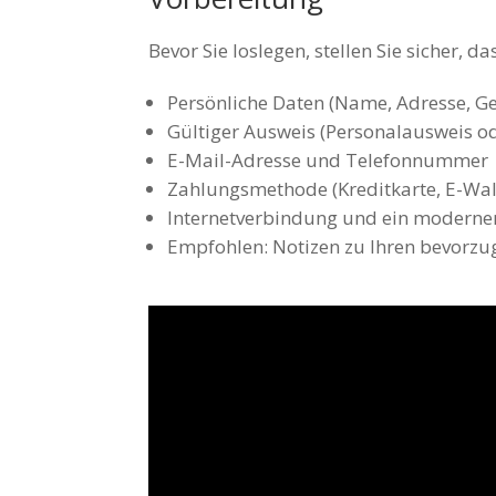
Bevor Sie loslegen, stellen Sie sicher, d
Persönliche Daten (Name, Adresse, 
Gültiger Ausweis (Personalausweis ode
E-Mail-Adresse und Telefonnummer
Zahlungsmethode (Kreditkarte, E-Wa
Internetverbindung und ein moderne
Empfohlen: Notizen zu Ihren bevorzu