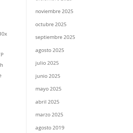
noviembre 2025
octubre 2025
30x
septiembre 2025
agosto 2025
TP
julio 2025
ch
e
junio 2025
mayo 2025
abril 2025
marzo 2025
agosto 2019