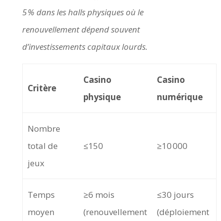
5 % dans les halls physiques où le
renouvellement dépend souvent
d’investissements capitaux lourds.
Casino
Casino
Critère
physique
numérique
Nombre
total de
≤150
≥10 000
jeux
Temps
≥6 mois
≤30 jours
moyen
(renouvellement
(déploiement