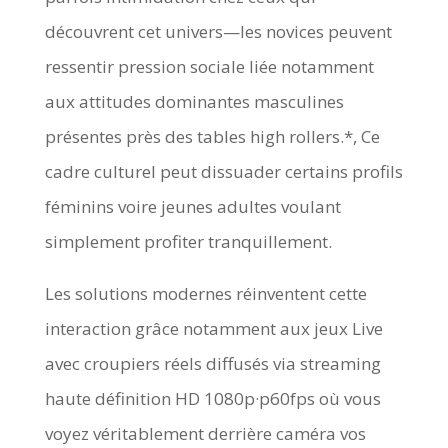
découvrent cet univers—les novices peuvent
ressentir pression sociale liée notamment
aux attitudes dominantes masculines
présentes près des tables high rollers.*, Ce
cadre culturel peut dissuader certains profils
féminins voire jeunes adultes voulant
simplement profiter tranquillement.
Les solutions modernes réinventent cette
interaction grâce notamment aux jeux Live
avec croupiers réels diffusés via streaming
haute définition HD 1080p·p60fps où vous
voyez véritablement derrière caméra vos