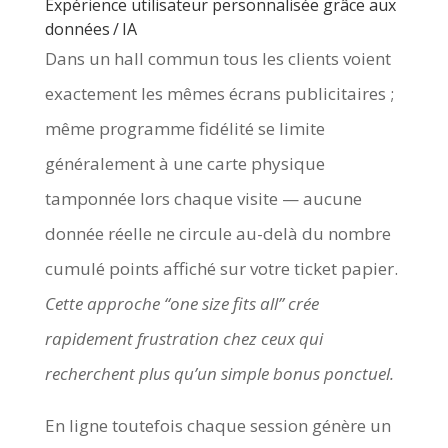
Expérience utilisateur personnalisée grâce aux
données / IA
Dans un hall commun tous les clients voient
exactement les mêmes écrans publicitaires ;
même programme fidélité se limite
généralement à une carte physique
tamponnée lors chaque visite — aucune
donnée réelle ne circule au-delà du nombre
cumulé points affiché sur votre ticket papier.
Cette approche “one size fits all” crée
rapidement frustration chez ceux qui
recherchent plus qu’un simple bonus ponctuel.
En ligne toutefois chaque session génère un