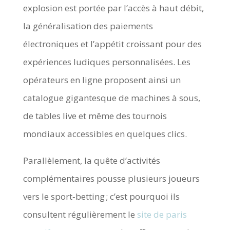
explosion est portée par l’accès à haut débit,
la généralisation des paiements
électroniques et l’appétit croissant pour des
expériences ludiques personnalisées. Les
opérateurs en ligne proposent ainsi un
catalogue gigantesque de machines à sous,
de tables live et même des tournois
mondiaux accessibles en quelques clics.
Parallèlement, la quête d’activités
complémentaires pousse plusieurs joueurs
vers le sport‑betting ; c’est pourquoi ils
consultent régulièrement le
site de paris