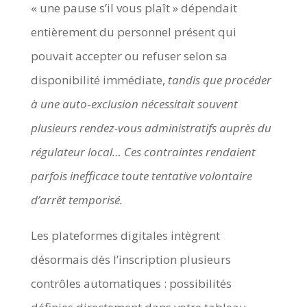
« une pause s’il vous plaît » dépendait
entièrement du personnel présent qui
pouvait accepter ou refuser selon sa
disponibilité immédiate,
tandis que procéder
à une auto‑exclusion nécessitait souvent
plusieurs rendez-vous administratifs auprès du
régulateur local… Ces contraintes rendaient
parfois inefficace toute tentative volontaire
d’arrêt temporisé.
Les plateformes digitales intègrent
désormais dès l’inscription plusieurs
contrôles automatiques : possibilités