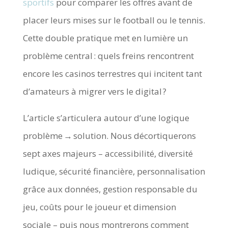
sportifs
pour comparer les offres avant de
placer leurs mises sur le football ou le tennis.
Cette double pratique met en lumière un
problème central : quels freins rencontrent
encore les casinos terrestres qui incitent tant
d’amateurs à migrer vers le digital ?
L’article s’articulera autour d’une logique
problème → solution. Nous décortiquerons
sept axes majeurs – accessibilité, diversité
ludique, sécurité financière, personnalisation
grâce aux données, gestion responsable du
jeu, coûts pour le joueur et dimension
sociale – puis nous montrerons comment