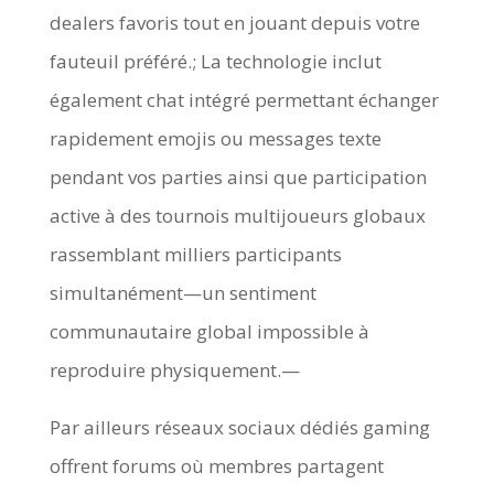
dealers favoris tout en jouant depuis votre
fauteuil préféré.; La technologie inclut
également chat intégré permettant échanger
rapidement emojis ou messages texte
pendant vos parties ainsi que participation
active à des tournois multijoueurs globaux
rassemblant milliers participants
simultanément—un sentiment
communautaire global impossible à
reproduire physiquement.—
Par ailleurs réseaux sociaux dédiés gaming
offrent forums où membres partagent