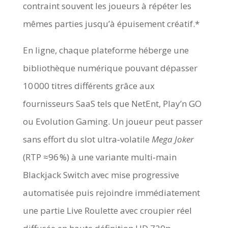
contraint souvent les joueurs à répéter les
mêmes parties jusqu’à épuisement créatif.*
En ligne, chaque plateforme héberge une
bibliothèque numérique pouvant dépasser
10 000 titres différents grâce aux
fournisseurs SaaS tels que NetEnt, Play’n GO
ou Evolution Gaming. Un joueur peut passer
sans effort du slot ultra‑volatile
Mega Joker
(RTP ≈96 %) à une variante multi‑main
Blackjack Switch avec mise progressive
automatisée puis rejoindre immédiatement
une partie Live Roulette avec croupier réel