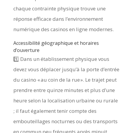
chaque contrainte physique trouve une
réponse efficace dans l’environnement
numérique des casinos en ligne modernes.
Accessibilité géographique et horaires
d’ouverture
1️⃣ Dans un établissement physique vous
devez vous déplacer jusqu’à la porte d’entrée
du casino « au coin de la rue ». Le trajet peut
prendre entre quinze minutes et plus d’une
heure selon la localisation urbaine ou rurale
; il faut également tenir compte des
embouteillages nocturnes ou des transports
en commun peu fréquents après minuit.