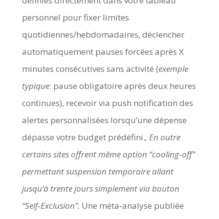
définies directement dans votre tableau
personnel pour fixer limites
quotidiennes/hebdomadaires, déclencher
automatiquement pauses forcées après X
minutes consécutives sans activité (
exemple
typique
: pause obligatoire après deux heures
continues), recevoir via push notification des
alertes personnalisées lorsqu’une dépense
dépasse votre budget prédéfini.
, En outre
certains sites offrent même option “cooling‑off”
permettant suspension temporaire allant
jusqu’à trente jours simplement via bouton
“Self‑Exclusion”.
Une méta‑analyse publiée