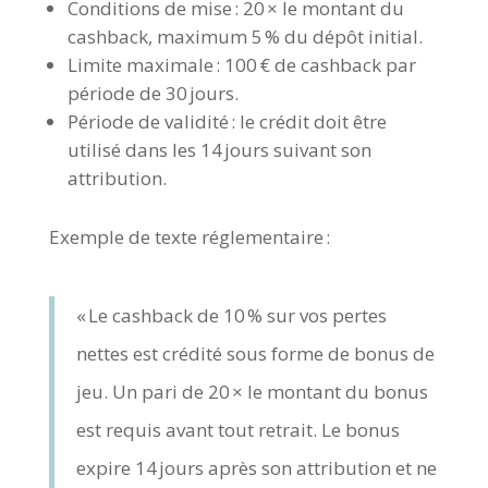
Conditions de mise : 20 × le montant du
cashback, maximum 5 % du dépôt initial.
Limite maximale : 100 € de cashback par
période de 30 jours.
Période de validité : le crédit doit être
utilisé dans les 14 jours suivant son
attribution.
Exemple de texte réglementaire :
« Le cashback de 10 % sur vos pertes
nettes est crédité sous forme de bonus de
jeu. Un pari de 20 × le montant du bonus
est requis avant tout retrait. Le bonus
expire 14 jours après son attribution et ne