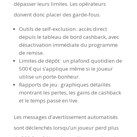
dépasser leurs limites. Les opérateurs
doivent donc placer des garde‑fous.
Outils de self‑exclusion : accès direct
depuis le tableau de bord cashback, avec
désactivation immédiate du programme
de remise.
Limites de dépôt : un plafond quotidien de
500 € qui s’applique même si le joueur
utilise un porte‑bonheur.
Rapports de jeu : graphiques détaillés
montrant les pertes, les gains de cashback
et le temps passé en live.
Les messages d’avertissement automatisés
sont déclenchés lorsqu’un joueur perd plus