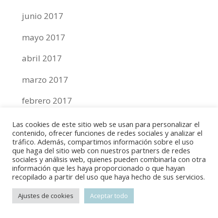
junio 2017
mayo 2017
abril 2017
marzo 2017
febrero 2017
enero 2017
Las cookies de este sitio web se usan para personalizar el
contenido, ofrecer funciones de redes sociales y analizar el
tráfico. Además, compartimos información sobre el uso
diciembre 2016
que haga del sitio web con nuestros partners de redes
sociales y análisis web, quienes pueden combinarla con otra
noviembre 2016
información que les haya proporcionado o que hayan
recopilado a partir del uso que haya hecho de sus servicios.
octubre 2016
Ajustes de cookies
Aceptar todo
septiembre 2016