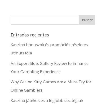
Entradas recientes
Kaszinó bónuszok és promóciók részletes
útmutatója
An Expert Slots Gallery Review to Enhance
Your Gambling Experience
Why Casino Kitty Games Are a Must-Try for
Online Gamblers
Kaszinó játékok és a legjobb stratégiák