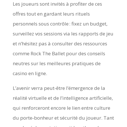
Les joueurs sont invités à profiter de ces
offres tout en gardant leurs rituels
personnels sous contrôle : fixez un budget,
surveillez vos sessions via les rapports de jeu
et n’hésitez pas à consulter des ressources
comme Rock The Ballet pour des conseils
neutres sur les meilleures pratiques de
casino en ligne.
L’avenir verra peut‑être l’émergence de la
réalité virtuelle et de l’intelligence artificielle,
qui renforceront encore le lien entre culture
du porte‑bonheur et sécurité du joueur. Tant