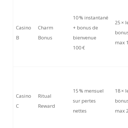
10 % instantané
25 × l
Casino
Charm
+ bonus de
bonus
B
Bonus
bienvenue
max 1
100 €
15 % mensuel
18 × l
Casino
Ritual
sur pertes
bonus
C
Reward
nettes
max 2