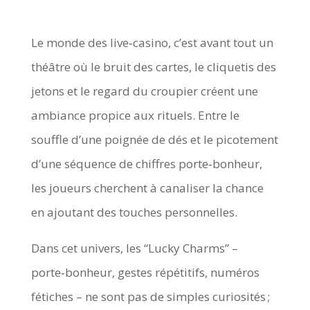
Le monde des live‑casino, c’est avant tout un
théâtre où le bruit des cartes, le cliquetis des
jetons et le regard du croupier créent une
ambiance propice aux rituels. Entre le
souffle d’une poignée de dés et le picotement
d’une séquence de chiffres porte‑bonheur,
les joueurs cherchent à canaliser la chance
en ajoutant des touches personnelles.
Dans cet univers, les “Lucky Charms” –
porte‑bonheur, gestes répétitifs, numéros
fétiches – ne sont pas de simples curiosités ;