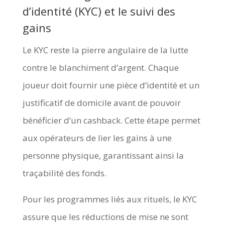
d’identité (KYC) et le suivi des
gains
Le KYC reste la pierre angulaire de la lutte
contre le blanchiment d’argent. Chaque
joueur doit fournir une pièce d’identité et un
justificatif de domicile avant de pouvoir
bénéficier d’un cashback. Cette étape permet
aux opérateurs de lier les gains à une
personne physique, garantissant ainsi la
traçabilité des fonds.
Pour les programmes liés aux rituels, le KYC
assure que les réductions de mise ne sont