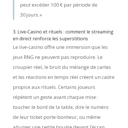
peut excéder 100 € par période de
30 jours. »
3. Live‑Casino et rituels : comment le streaming
en direct renforce les superstitions
Le live‑casino offre une immersion que les
jeux RNG ne peuvent pas reproduire. Le
croupier réel, le bruit du mélange de cartes
et les réactions en temps réel créent un cadre
propice aux rituels. Certains joueurs
répètent un geste avant chaque mise :
toucher le bord de la table, dire le numéro
de leur ticket porte‑bonheur, ou même
allumer une petite bougie devant l’écran.