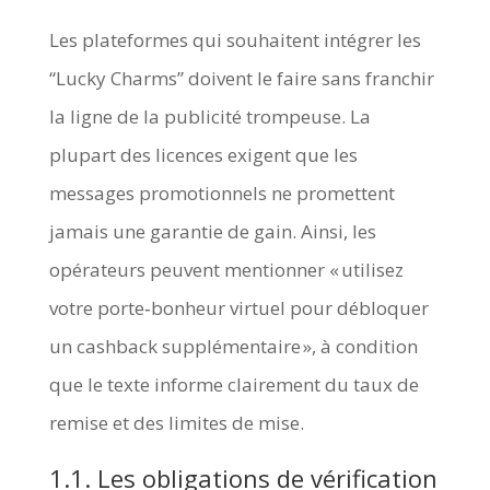
Les plateformes qui souhaitent intégrer les
“Lucky Charms” doivent le faire sans franchir
la ligne de la publicité trompeuse. La
plupart des licences exigent que les
messages promotionnels ne promettent
jamais une garantie de gain. Ainsi, les
opérateurs peuvent mentionner « utilisez
votre porte‑bonheur virtuel pour débloquer
un cashback supplémentaire », à condition
que le texte informe clairement du taux de
remise et des limites de mise.
1.1. Les obligations de vérification