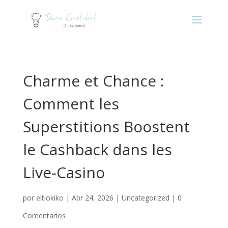
Charme et Chance :
Comment les
Superstitions Boostent
le Cashback dans les
Live‑Casino
por
eltiokiko
|
Abr 24, 2026
|
Uncategorized
|
0
Comentarios