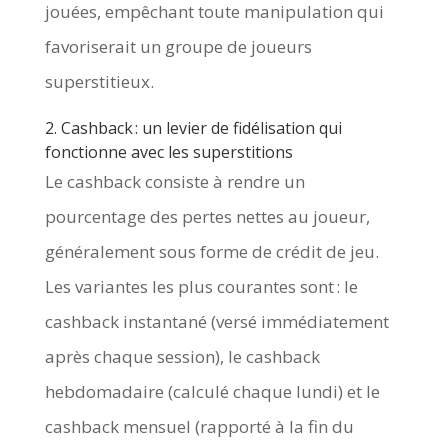
jouées, empêchant toute manipulation qui
favoriserait un groupe de joueurs
superstitieux.
2. Cashback : un levier de fidélisation qui
fonctionne avec les superstitions
Le cashback consiste à rendre un
pourcentage des pertes nettes au joueur,
généralement sous forme de crédit de jeu.
Les variantes les plus courantes sont : le
cashback instantané (versé immédiatement
après chaque session), le cashback
hebdomadaire (calculé chaque lundi) et le
cashback mensuel (rapporté à la fin du