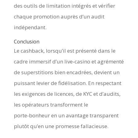
des outils de limitation intégrés et vérifier
chaque promotion auprès d’un audit
indépendant.
Conclusion
Le cashback, lorsqu’il est présenté dans le
cadre immersif d’un live‑casino et agrémenté
de superstitions bien encadrées, devient un
puissant levier de fidélisation. En respectant
les exigences de licences, de KYC et d’audits,
les opérateurs transforment le
porte‑bonheur en un avantage transparent
plutôt qu’en une promesse fallacieuse.