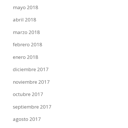
mayo 2018
abril 2018
marzo 2018
febrero 2018
enero 2018
diciembre 2017
noviembre 2017
octubre 2017
septiembre 2017
agosto 2017