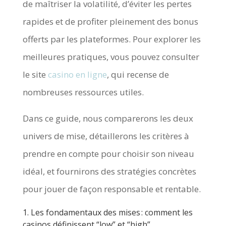
de maîtriser la volatilité, d’éviter les pertes
rapides et de profiter pleinement des bonus
offerts par les plateformes. Pour explorer les
meilleures pratiques, vous pouvez consulter
le site
casino en ligne
, qui recense de
nombreuses ressources utiles.
Dans ce guide, nous comparerons les deux
univers de mise, détaillerons les critères à
prendre en compte pour choisir son niveau
idéal, et fournirons des stratégies concrètes
pour jouer de façon responsable et rentable.
1. Les fondamentaux des mises : comment les
casinos définissent “low” et “high”