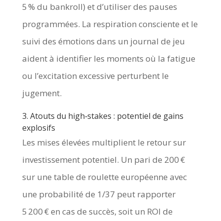
5 % du bankroll) et d’utiliser des pauses
programmées. La respiration consciente et le
suivi des émotions dans un journal de jeu
aident à identifier les moments où la fatigue
ou l’excitation excessive perturbent le
jugement.
3. Atouts du high‑stakes : potentiel de gains
explosifs
Les mises élevées multiplient le retour sur
investissement potentiel. Un pari de 200 €
sur une table de roulette européenne avec
une probabilité de 1/37 peut rapporter
5 200 € en cas de succès, soit un ROI de