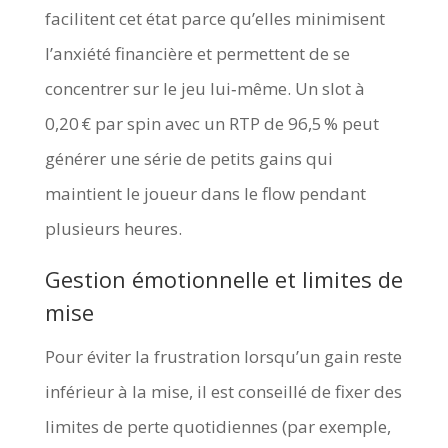
facilitent cet état parce qu’elles minimisent
l’anxiété financière et permettent de se
concentrer sur le jeu lui‑même. Un slot à
0,20 € par spin avec un RTP de 96,5 % peut
générer une série de petits gains qui
maintient le joueur dans le flow pendant
plusieurs heures.
Gestion émotionnelle et limites de
mise
Pour éviter la frustration lorsqu’un gain reste
inférieur à la mise, il est conseillé de fixer des
limites de perte quotidiennes (par exemple,