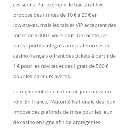
ces seuils. Par exemple, le baccarat live
propose des limites de 10 € à 20 € en
low‑stakes, mais les tables VIP acceptent des
mises de 5 000 € voire plus. De même, les
paris sportifs intégrés aux plateformes de
casino français offrent des tickets à partir de
1 € pour les novices et des lignes de 500 €
pour les parieurs avertis.
La réglementation nationale joue aussi un
rôle. En France, l’Autorité Nationale des Jeux
impose des plafonds de mise pour les jeux
de casino en ligne afin de protéger les