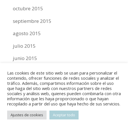
octubre 2015
septiembre 2015
agosto 2015
julio 2015
junio 2015
mayo 2015
Las cookies de este sitio web se usan para personalizar el
contenido, ofrecer funciones de redes sociales y analizar el
abril 2015
tráfico. Además, compartimos información sobre el uso
que haga del sitio web con nuestros partners de redes
sociales y análisis web, quienes pueden combinarla con otra
marzo 2015
información que les haya proporcionado o que hayan
recopilado a partir del uso que haya hecho de sus servicios.
febrero 2015
Ajustes de cookies
Aceptar todo
enero 2015