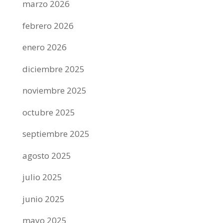
marzo 2026
febrero 2026
enero 2026
diciembre 2025
noviembre 2025
octubre 2025
septiembre 2025
agosto 2025
julio 2025
junio 2025
mayo 2025