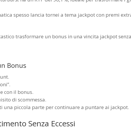
ica spesso lancia tornei a tema jackpot con premi extr
stico trasformare un bonus in una vincita jackpot senz
 un Bonus
ount.
oni”.
e con il bonus.
uisito di scommessa.
vesti una piccola parte per continuare a puntare ai jackpot.
timento Senza Eccessi