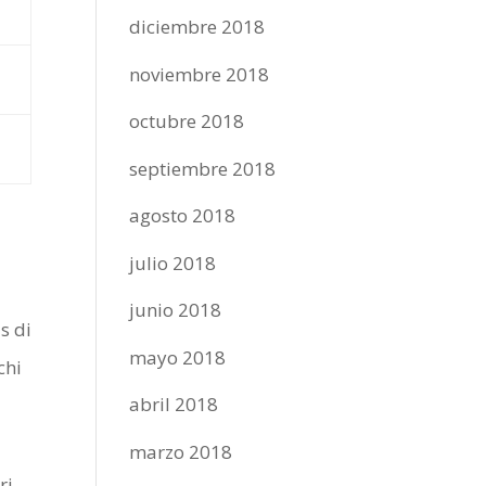
diciembre 2018
noviembre 2018
octubre 2018
septiembre 2018
agosto 2018
julio 2018
junio 2018
s di
mayo 2018
chi
abril 2018
marzo 2018
ri