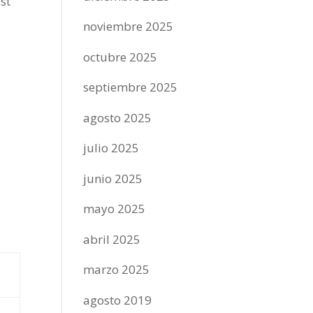
ist
noviembre 2025
octubre 2025
septiembre 2025
agosto 2025
julio 2025
junio 2025
mayo 2025
abril 2025
marzo 2025
agosto 2019