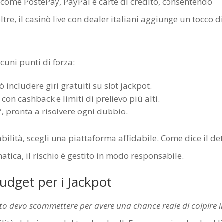
come PostePay, PayPal e carte di credito, consentendo
ltre, il casinò live con dealer italiani aggiunge un tocco d
uni punti di forza:
includere giri gratuiti su slot jackpot.
on cashback e limiti di prelievo più alti.
7, pronta a risolvere ogni dubbio.
lità, scegli una piattaforma affidabile. Come dice il det
matica, il rischio è gestito in modo responsabile.
udget per i Jackpot
o devo scommettere per avere una chance reale di colpire i