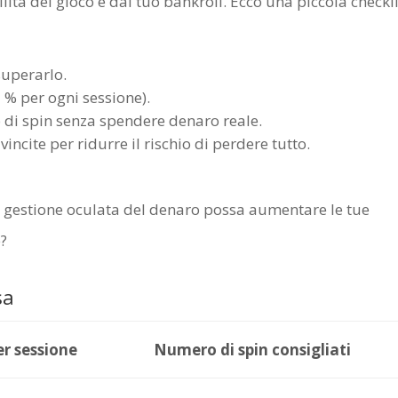
lità del gioco e dal tuo bankroll. Ecco una piccola checkl
superarlo.
 1 % per ogni sessione).
di spin senza spendere denaro reale.
 vincite per ridurre il rischio di perdere tutto.
a gestione oculata del denaro possa aumentare le tue
e?
sa
er sessione
Numero di spin consigliati