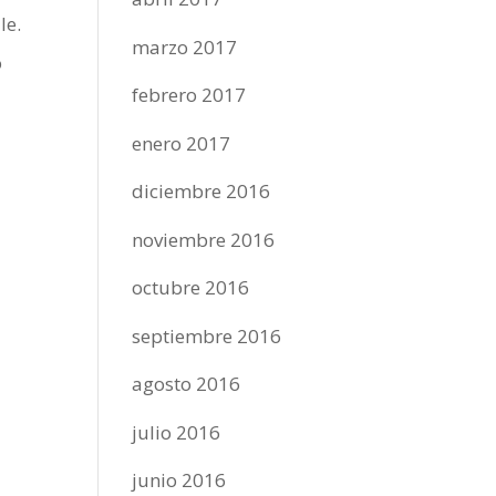
le.
marzo 2017
o
febrero 2017
enero 2017
diciembre 2016
noviembre 2016
octubre 2016
septiembre 2016
agosto 2016
julio 2016
junio 2016