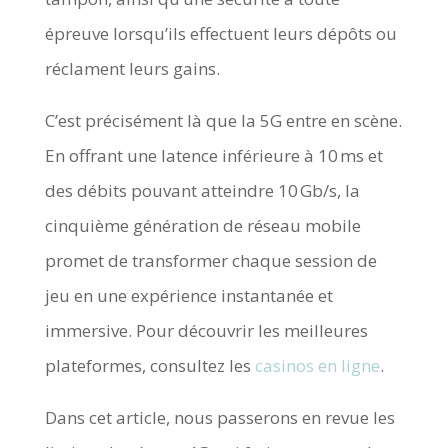
épreuve lorsqu’ils effectuent leurs dépôts ou
réclament leurs gains.
C’est précisément là que la 5G entre en scène.
En offrant une latence inférieure à 10 ms et
des débits pouvant atteindre 10 Gb/s, la
cinquième génération de réseau mobile
promet de transformer chaque session de
jeu en une expérience instantanée et
immersive. Pour découvrir les meilleures
plateformes, consultez les
casinos en ligne
.
Dans cet article, nous passerons en revue les