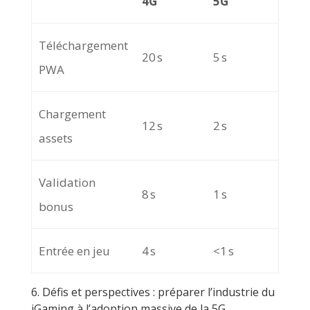
4G
5G
Téléchargement
20 s
5 s
PWA
Chargement
12 s
2 s
assets
Validation
8 s
1 s
bonus
Entrée en jeu
4 s
<1 s
6. Défis et perspectives : préparer l’industrie du
iGaming à l’adoption massive de la 5G