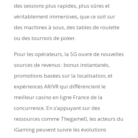
des sessions plus rapides, plus sûres et
véritablement immersives, que ce soit sur
des machines à sous, des tables de roulette
ou des tournois de poker.
Pour les opérateurs, la 5G ouvre de nouvelles
sources de revenus : bonus instantanés,
promotions basées sur la localisation, et
expériences AR/VR qui différencient le
meilleur casino en ligne France de la
concurrence. En s’appuyant sur des
ressources comme Thegame0, les acteurs du
iGaming peuvent suivre les évolutions