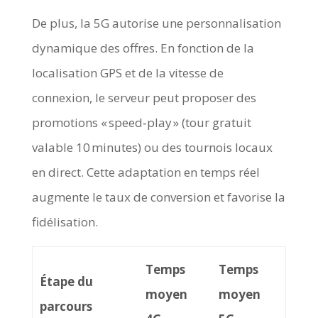
De plus, la 5G autorise une personnalisation
dynamique des offres. En fonction de la
localisation GPS et de la vitesse de
connexion, le serveur peut proposer des
promotions « speed‑play » (tour gratuit
valable 10 minutes) ou des tournois locaux
en direct. Cette adaptation en temps réel
augmente le taux de conversion et favorise la
fidélisation.
Temps
Temps
Étape du
moyen
moyen
parcours