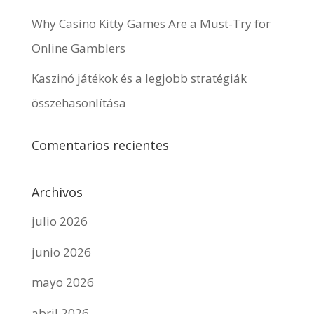
Why Casino Kitty Games Are a Must-Try for
Online Gamblers
Kaszinó játékok és a legjobb stratégiák
összehasonlítása
Comentarios recientes
Archivos
julio 2026
junio 2026
mayo 2026
abril 2026