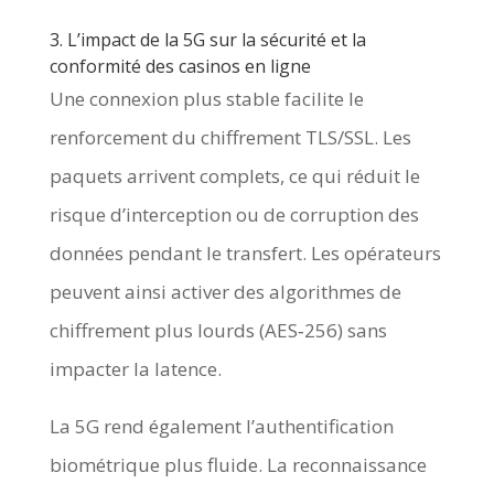
3. L’impact de la 5G sur la sécurité et la
conformité des casinos en ligne
Une connexion plus stable facilite le
renforcement du chiffrement TLS/SSL. Les
paquets arrivent complets, ce qui réduit le
risque d’interception ou de corruption des
données pendant le transfert. Les opérateurs
peuvent ainsi activer des algorithmes de
chiffrement plus lourds (AES‑256) sans
impacter la latence.
La 5G rend également l’authentification
biométrique plus fluide. La reconnaissance