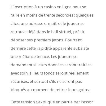
L’inscription à un casino en ligne peut se
faire en moins de trente secondes : quelques
clics, une adresse e‑mail, et le joueur se
retrouve déjà dans le hall virtuel, prêt à
déposer ses premiers jetons. Pourtant,
derrière cette rapidité apparente subsiste
une méfiance tenace. Les joueurs se
demandent si leurs données seront traitées
avec soin, si leurs fonds seront réellement
sécurisés, et surtout s’ils ne seront pas
bloqués au moment de retirer leurs gains.
Cette tension s’explique en partie par l’essor