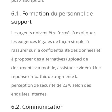
post‑inscription.
6.1. Formation du personnel de
support
Les agents doivent être formés à expliquer
les exigences légales de façon simple, à
rassurer sur la confidentialité des données et
à proposer des alternatives (upload de
documents via mobile, assistance vidéo). Une
réponse empathique augmente la
perception de sécurité de 23 % selon des
enquêtes internes.
6.2. Communication