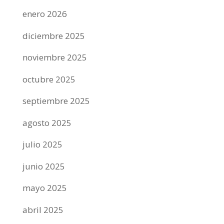
enero 2026
diciembre 2025
noviembre 2025
octubre 2025
septiembre 2025
agosto 2025
julio 2025
junio 2025
mayo 2025
abril 2025