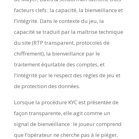
facteurs clefs : la capacité, la bienveillance et
l’intégrité. Dans le contexte du jeu, la
capacité se traduit par la maîtrise technique
du site (RTP transparent, protocoles de
chiffrement), la bienveillance par le
traitement équitable des comptes, et
l’intégrité par le respect des règles de jeu et
de protection des données.
Lorsque la procédure KYC est présentée de
façon transparente, elle agit comme un
signal de bienveillance : le joueur comprend
que l’opérateur ne cherche pas à le piéger,