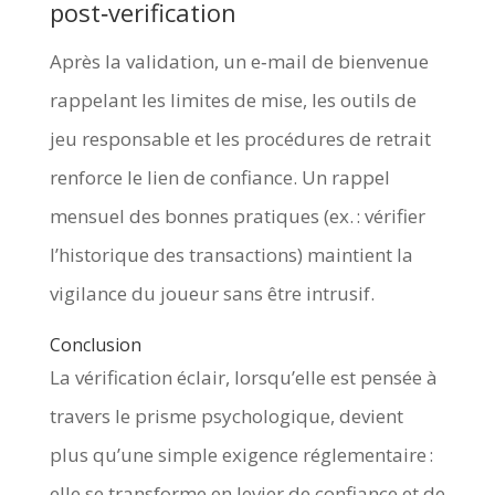
post‑verification
Après la validation, un e‑mail de bienvenue
rappelant les limites de mise, les outils de
jeu responsable et les procédures de retrait
renforce le lien de confiance. Un rappel
mensuel des bonnes pratiques (ex. : vérifier
l’historique des transactions) maintient la
vigilance du joueur sans être intrusif.
Conclusion
La vérification éclair, lorsqu’elle est pensée à
travers le prisme psychologique, devient
plus qu’une simple exigence réglementaire :
elle se transforme en levier de confiance et de