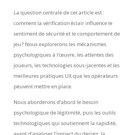
La question centrale de cet article est :
comment la vérification éclair influence le
sentiment de sécurité et le comportement de
jeu ? Nous explorerons les mécanismes
psychologiques à l’œuvre, les attentes des
joueurs, les technologies sous‑jacentes et les
meilleures pratiques UX que les opérateurs
peuvent mettre en place.
Nous aborderons d’abord le besoin
psychologique de légitimité, puis les outils
technologiques qui soutiennent la rapidité,
avant d’analyser l’impact du design, la