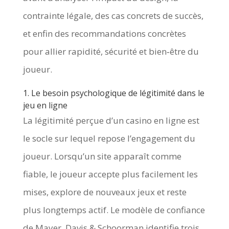
contrainte légale, des cas concrets de succès,
et enfin des recommandations concrètes
pour allier rapidité, sécurité et bien‑être du
joueur.
1. Le besoin psychologique de légitimité dans le
jeu en ligne
La légitimité perçue d’un casino en ligne est
le socle sur lequel repose l’engagement du
joueur. Lorsqu’un site apparaît comme
fiable, le joueur accepte plus facilement les
mises, explore de nouveaux jeux et reste
plus longtemps actif. Le modèle de confiance
de Mayer, Davis & Schoorman identifie trois