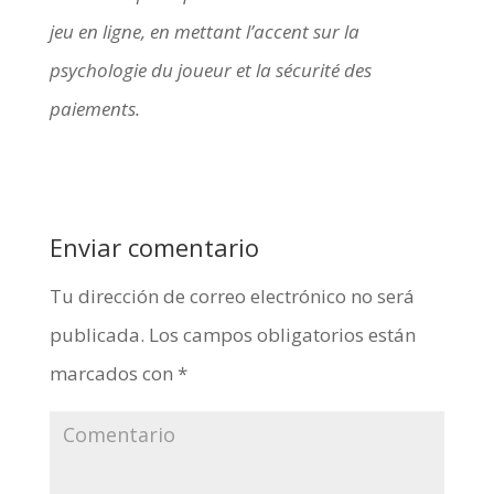
jeu en ligne, en mettant l’accent sur la
psychologie du joueur et la sécurité des
paiements.
Enviar comentario
Tu dirección de correo electrónico no será
publicada.
Los campos obligatorios están
marcados con
*