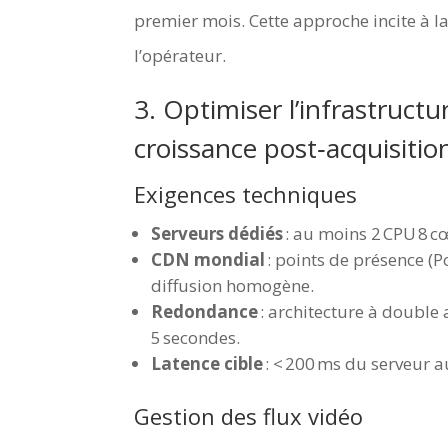
premier mois. Cette approche incite à la
l’opérateur.
3. Optimiser l’infrastructu
croissance post‑acquisitio
Exigences techniques
Serveurs dédiés
: au moins 2 CPU 8 c
CDN mondial
: points de présence (
diffusion homogène.
Redondance
: architecture à doubl
5 secondes.
Latence cible
: < 200 ms du serveur a
Gestion des flux vidéo