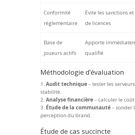
Conformité
Évite les sanctions et 
réglementaire
de licences
Base de
Apporte immédiateme
joueurs actifs
qualifié
Méthodologie d’évaluation
Audit technique
– tester les serveur
stabilité.
Analyse financière
– calculer le coût
Étude de la communauté
– sonder l
perception du brand.
Étude de cas succincte