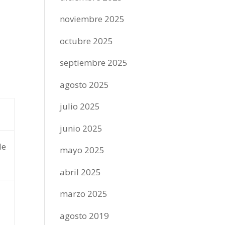
noviembre 2025
octubre 2025
septiembre 2025
agosto 2025
julio 2025
junio 2025
de
mayo 2025
abril 2025
marzo 2025
agosto 2019