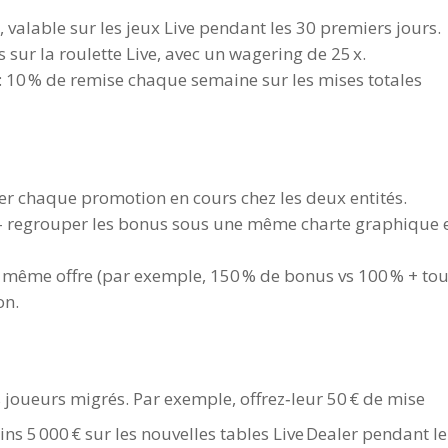
, valable sur les jeux Live pendant les 30 premiers jours.
s sur la roulette Live, avec un wagering de 25 x.
: 10 % de remise chaque semaine sur les mises totales
er chaque promotion en cours chez les deux entités.
 regrouper les bonus sous une même charte graphique 
a même offre (par exemple, 150 % de bonus vs 100 % + to
on.
s joueurs migrés. Par exemple, offrez‑leur 50 € de mise
ins 5 000 € sur les nouvelles tables Live Dealer pendant le