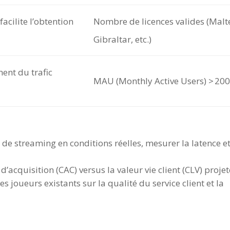
facilite l’obtention
Nombre de licences valides (Malt
Gibraltar, etc.)
nt du trafic
MAU (Monthly Active Users) > 200
s de streaming en conditions réelles, mesurer la latence et
 d’acquisition (CAC) versus la valeur vie client (CLV) projet
es joueurs existants sur la qualité du service client et la