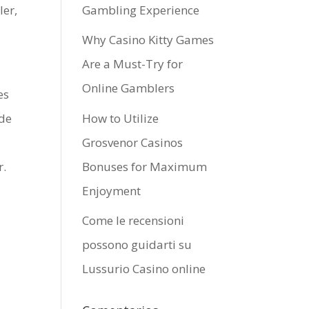
Gambling Experience
ler,
Why Casino Kitty Games
Are a Must-Try for
Online Gamblers
es
How to Utilize
 de
Grosvenor Casinos
Bonuses for Maximum
r.
Enjoyment
Come le recensioni
possono guidarti su
Lussurio Casino online
,