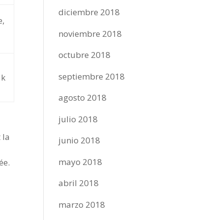
diciembre 2018
e,
noviembre 2018
octubre 2018
septiembre 2018
 k
agosto 2018
julio 2018
 la
junio 2018
mayo 2018
ée.
abril 2018
marzo 2018