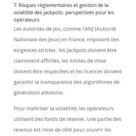
7. Risques réglementaires et gestion de la
volatilité des jackpots : perspectives pour les
opérateurs
Les autorités de jeu, comme l’ANJ (Autorité
Nationale des Jeux) en France, imposent des
exigences strictes : les jackpots doivent être
clairement affichés, les limites de mise
doivent être respectées et les licences doivent
garantir la transparence des algorithmes de
génération aléatoire.
Pour maîtriser la volatilité, les opérateurs
utilisent des fonds de réserve : une partie des
revenus est mise de côté pour couvrir les