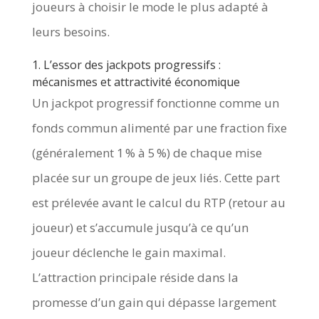
joueurs à choisir le mode le plus adapté à
leurs besoins.
1. L’essor des jackpots progressifs :
mécanismes et attractivité économique
Un jackpot progressif fonctionne comme un
fonds commun alimenté par une fraction fixe
(généralement 1 % à 5 %) de chaque mise
placée sur un groupe de jeux liés. Cette part
est prélevée avant le calcul du RTP (retour au
joueur) et s’accumule jusqu’à ce qu’un
joueur déclenche le gain maximal.
L’attraction principale réside dans la
promesse d’un gain qui dépasse largement