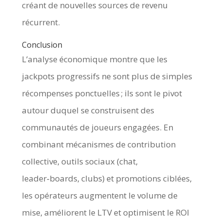
créant de nouvelles sources de revenu
récurrent.
Conclusion
L’analyse économique montre que les
jackpots progressifs ne sont plus de simples
récompenses ponctuelles ; ils sont le pivot
autour duquel se construisent des
communautés de joueurs engagées. En
combinant mécanismes de contribution
collective, outils sociaux (chat,
leader‑boards, clubs) et promotions ciblées,
les opérateurs augmentent le volume de
mise, améliorent le LTV et optimisent le ROI