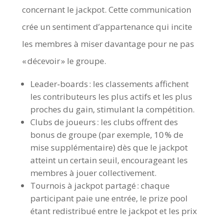
concernant le jackpot. Cette communication
crée un sentiment d’appartenance qui incite
les membres à miser davantage pour ne pas
« décevoir » le groupe.
Leader‑boards : les classements affichent
les contributeurs les plus actifs et les plus
proches du gain, stimulant la compétition.
Clubs de joueurs : les clubs offrent des
bonus de groupe (par exemple, 10 % de
mise supplémentaire) dès que le jackpot
atteint un certain seuil, encourageant les
membres à jouer collectivement.
Tournois à jackpot partagé : chaque
participant paie une entrée, le prize pool
étant redistribué entre le jackpot et les prix