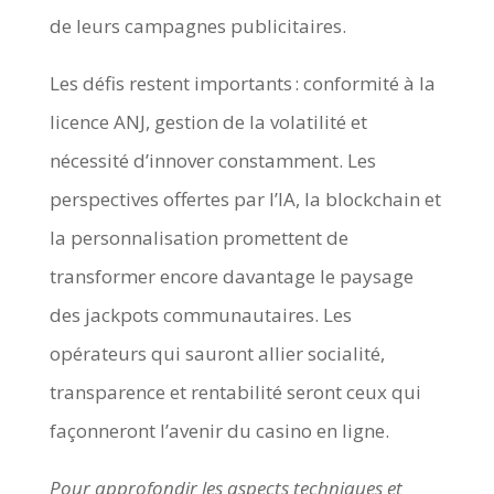
de leurs campagnes publicitaires.
Les défis restent importants : conformité à la
licence ANJ, gestion de la volatilité et
nécessité d’innover constamment. Les
perspectives offertes par l’IA, la blockchain et
la personnalisation promettent de
transformer encore davantage le paysage
des jackpots communautaires. Les
opérateurs qui sauront allier socialité,
transparence et rentabilité seront ceux qui
façonneront l’avenir du casino en ligne.
Pour approfondir les aspects techniques et