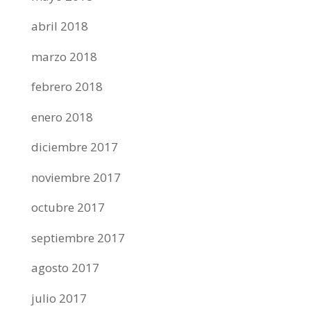
abril 2018
marzo 2018
febrero 2018
enero 2018
diciembre 2017
noviembre 2017
octubre 2017
septiembre 2017
agosto 2017
julio 2017