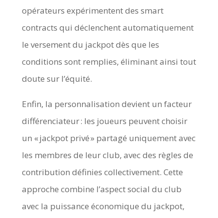
opérateurs expérimentent des smart
contracts qui déclenchent automatiquement
le versement du jackpot dès que les
conditions sont remplies, éliminant ainsi tout
doute sur l’équité.
Enfin, la personnalisation devient un facteur
différenciateur : les joueurs peuvent choisir
un « jackpot privé » partagé uniquement avec
les membres de leur club, avec des règles de
contribution définies collectivement. Cette
approche combine l’aspect social du club
avec la puissance économique du jackpot,