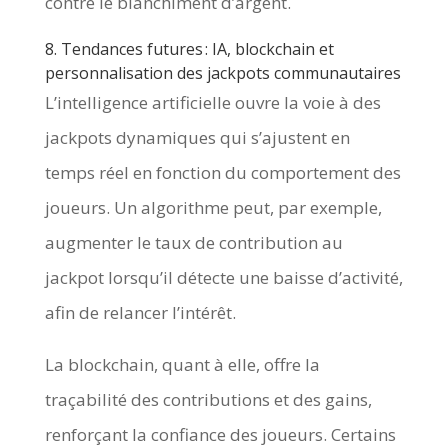
contre le blanchiment d’argent.
8. Tendances futures : IA, blockchain et
personnalisation des jackpots communautaires
L’intelligence artificielle ouvre la voie à des
jackpots dynamiques qui s’ajustent en
temps réel en fonction du comportement des
joueurs. Un algorithme peut, par exemple,
augmenter le taux de contribution au
jackpot lorsqu’il détecte une baisse d’activité,
afin de relancer l’intérêt.
La blockchain, quant à elle, offre la
traçabilité des contributions et des gains,
renforçant la confiance des joueurs. Certains