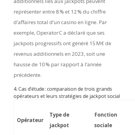
additionnels liés aux jackpots peuvent
représenter entre 8 % et 12 % du chiffre
d’affaires total d’un casino en ligne. Par
exemple, Operator C a déclaré que ses
jackpots progressifs ont généré 15 M€ de
revenus additionnels en 2023, soit une
hausse de 10 % par rapport à l’année
précédente.
4. Cas d’étude : comparaison de trois grands
opérateurs et leurs stratégies de jackpot social
Type de
Fonction
Opérateur
jackpot
sociale