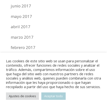
junio 2017
mayo 2017
abril 2017
marzo 2017
febrero 2017
enero 2017
Las cookies de este sitio web se usan para personalizar el
contenido, ofrecer funciones de redes sociales y analizar el
diciembre 2016
tráfico. Además, compartimos información sobre el uso
que haga del sitio web con nuestros partners de redes
sociales y análisis web, quienes pueden combinarla con otra
noviembre 2016
información que les haya proporcionado o que hayan
recopilado a partir del uso que haya hecho de sus servicios.
octubre 2016
Ajustes de cookies
Aceptar todo
septiembre 2016