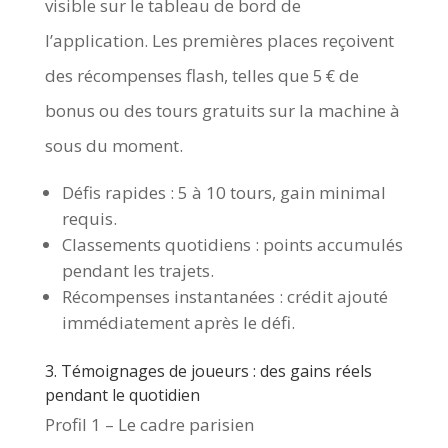
visible sur le tableau de bord de
l’application. Les premières places reçoivent
des récompenses flash, telles que 5 € de
bonus ou des tours gratuits sur la machine à
sous du moment.
Défis rapides : 5 à 10 tours, gain minimal
requis.
Classements quotidiens : points accumulés
pendant les trajets.
Récompenses instantanées : crédit ajouté
immédiatement après le défi.
3. Témoignages de joueurs : des gains réels
pendant le quotidien
Profil 1 – Le cadre parisien