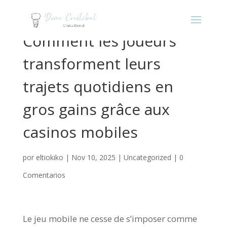
Comment les joueurs
transforment leurs
trajets quotidiens en
gros gains grâce aux
casinos mobiles
por
eltiokiko
|
Nov 10, 2025
|
Uncategorized
|
0
Comentarios
Le jeu mobile ne cesse de s’imposer comme