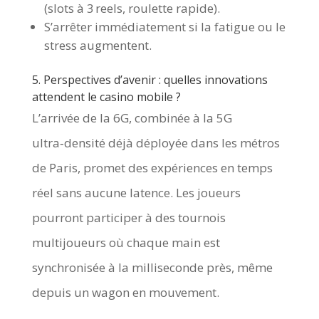
(slots à 3 reels, roulette rapide).
S’arrêter immédiatement si la fatigue ou le
stress augmentent.
5. Perspectives d’avenir : quelles innovations
attendent le casino mobile ?
L’arrivée de la 6G, combinée à la 5G
ultra‑densité déjà déployée dans les métros
de Paris, promet des expériences en temps
réel sans aucune latence. Les joueurs
pourront participer à des tournois
multijoueurs où chaque main est
synchronisée à la milliseconde près, même
depuis un wagon en mouvement.