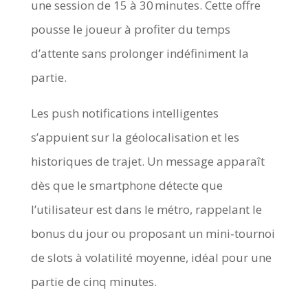
une session de 15 à 30 minutes. Cette offre
pousse le joueur à profiter du temps
d’attente sans prolonger indéfiniment la
partie.
Les push notifications intelligentes
s’appuient sur la géolocalisation et les
historiques de trajet. Un message apparaît
dès que le smartphone détecte que
l’utilisateur est dans le métro, rappelant le
bonus du jour ou proposant un mini‑tournoi
de slots à volatilité moyenne, idéal pour une
partie de cinq minutes.