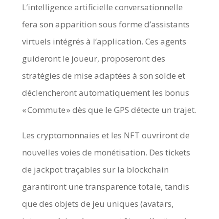
L’intelligence artificielle conversationnelle
fera son apparition sous forme d’assistants
virtuels intégrés à l’application. Ces agents
guideront le joueur, proposeront des
stratégies de mise adaptées à son solde et
déclencheront automatiquement les bonus
« Commute » dès que le GPS détecte un trajet.
Les cryptomonnaies et les NFT ouvriront de
nouvelles voies de monétisation. Des tickets
de jackpot traçables sur la blockchain
garantiront une transparence totale, tandis
que des objets de jeu uniques (avatars,