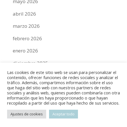
mayo 2026
abril 2026
marzo 2026
febrero 2026
enero 2026
diciembre 2025
Las cookies de este sitio web se usan para personalizar el
noviembre 2025
contenido, ofrecer funciones de redes sociales y analizar el
tráfico. Además, compartimos información sobre el uso
octubre 2025
que haga del sitio web con nuestros partners de redes
sociales y análisis web, quienes pueden combinarla con otra
información que les haya proporcionado o que hayan
septiembre 2025
recopilado a partir del uso que haya hecho de sus servicios.
agosto 2025
Ajustes de cookies
Aceptar todo
julio 2025