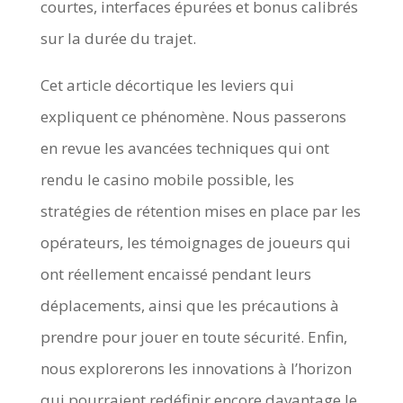
courtes, interfaces épurées et bonus calibrés
sur la durée du trajet.
Cet article décortique les leviers qui
expliquent ce phénomène. Nous passerons
en revue les avancées techniques qui ont
rendu le casino mobile possible, les
stratégies de rétention mises en place par les
opérateurs, les témoignages de joueurs qui
ont réellement encaissé pendant leurs
déplacements, ainsi que les précautions à
prendre pour jouer en toute sécurité. Enfin,
nous explorerons les innovations à l’horizon
qui pourraient redéfinir encore davantage le