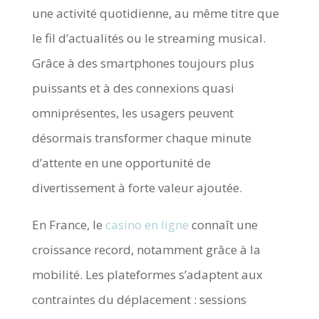
une activité quotidienne, au même titre que
le fil d’actualités ou le streaming musical.
Grâce à des smartphones toujours plus
puissants et à des connexions quasi
omniprésentes, les usagers peuvent
désormais transformer chaque minute
d’attente en une opportunité de
divertissement à forte valeur ajoutée.
En France, le
casino en ligne
connaît une
croissance record, notamment grâce à la
mobilité. Les plateformes s’adaptent aux
contraintes du déplacement : sessions