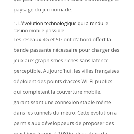
paysage du jeu nomade.
1. L’évolution technologique qui a rendu le
casino mobile possible
Les réseaux 4G et 5G ont d’abord offert la
bande passante nécessaire pour charger des
jeux aux graphismes riches sans latence
perceptible. Aujourd’hui, les villes françaises
déploient des points d’accès Wi‑Fi publics
qui complètent la couverture mobile,
garantissant une connexion stable même
dans les tunnels du métro. Cette évolution a
permis aux développeurs de proposer des
machines à sous à 1080p, des tables de