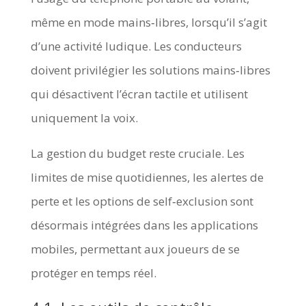
même en mode mains‑libres, lorsqu’il s’agit
d’une activité ludique. Les conducteurs
doivent privilégier les solutions mains‑libres
qui désactivent l’écran tactile et utilisent
uniquement la voix.
La gestion du budget reste cruciale. Les
limites de mise quotidiennes, les alertes de
perte et les options de self‑exclusion sont
désormais intégrées dans les applications
mobiles, permettant aux joueurs de se
protéger en temps réel.