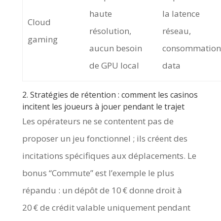
haute
la latence
Cloud
résolution,
réseau,
gaming
aucun besoin
consommation
de GPU local
data
2. Stratégies de rétention : comment les casinos
incitent les joueurs à jouer pendant le trajet
Les opérateurs ne se contentent pas de
proposer un jeu fonctionnel ; ils créent des
incitations spécifiques aux déplacements. Le
bonus “Commute” est l’exemple le plus
répandu : un dépôt de 10 € donne droit à
20 € de crédit valable uniquement pendant