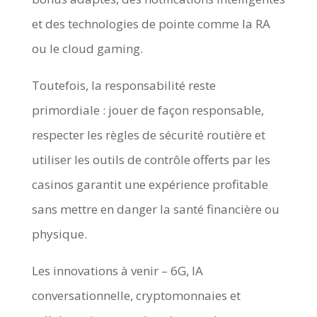
et des technologies de pointe comme la RA
ou le cloud gaming.
Toutefois, la responsabilité reste
primordiale : jouer de façon responsable,
respecter les règles de sécurité routière et
utiliser les outils de contrôle offerts par les
casinos garantit une expérience profitable
sans mettre en danger la santé financière ou
physique.
Les innovations à venir – 6G, IA
conversationnelle, cryptomonnaies et