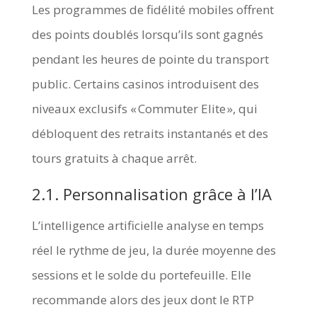
Les programmes de fidélité mobiles offrent
des points doublés lorsqu’ils sont gagnés
pendant les heures de pointe du transport
public. Certains casinos introduisent des
niveaux exclusifs « Commuter Elite », qui
débloquent des retraits instantanés et des
tours gratuits à chaque arrêt.
2.1. Personnalisation grâce à l’IA
L’intelligence artificielle analyse en temps
réel le rythme de jeu, la durée moyenne des
sessions et le solde du portefeuille. Elle
recommande alors des jeux dont le RTP