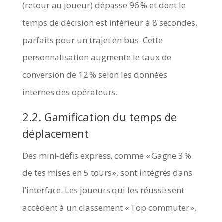
(retour au joueur) dépasse 96 % et dont le
temps de décision est inférieur à 8 secondes,
parfaits pour un trajet en bus. Cette
personnalisation augmente le taux de
conversion de 12 % selon les données
internes des opérateurs.
2.2. Gamification du temps de
déplacement
Des mini‑défis express, comme « Gagne 3 %
de tes mises en 5 tours », sont intégrés dans
l’interface. Les joueurs qui les réussissent
accèdent à un classement « Top commuter »,