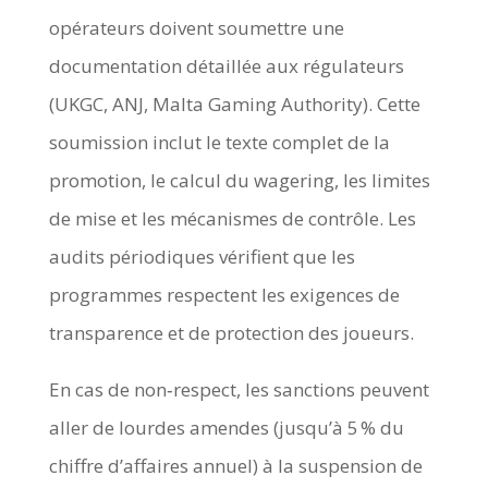
opérateurs doivent soumettre une
documentation détaillée aux régulateurs
(UKGC, ANJ, Malta Gaming Authority). Cette
soumission inclut le texte complet de la
promotion, le calcul du wagering, les limites
de mise et les mécanismes de contrôle. Les
audits périodiques vérifient que les
programmes respectent les exigences de
transparence et de protection des joueurs.
En cas de non‑respect, les sanctions peuvent
aller de lourdes amendes (jusqu’à 5 % du
chiffre d’affaires annuel) à la suspension de