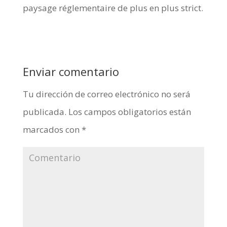
paysage réglementaire de plus en plus strict.
Enviar comentario
Tu dirección de correo electrónico no será
publicada.
Los campos obligatorios están
marcados con
*