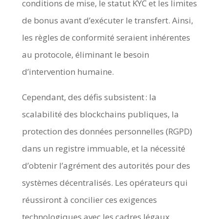
conditions de mise, le statut KYC et les limites
de bonus avant d’exécuter le transfert. Ainsi,
les règles de conformité seraient inhérentes
au protocole, éliminant le besoin
d’intervention humaine.
Cependant, des défis subsistent : la
scalabilité des blockchains publiques, la
protection des données personnelles (RGPD)
dans un registre immuable, et la nécessité
d’obtenir l’agrément des autorités pour des
systèmes décentralisés. Les opérateurs qui
réussiront à concilier ces exigences
technologiques avec les cadres légaux