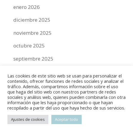
enero 2026
diciembre 2025
noviembre 2025
octubre 2025
septiembre 2025
agosto 2025
Las cookies de este sitio web se usan para personalizar el
contenido, ofrecer funciones de redes sociales y analizar el
julio 2025
tráfico. Además, compartimos información sobre el uso
que haga del sitio web con nuestros partners de redes
junio 2025
sociales y análisis web, quienes pueden combinarla con otra
información que les haya proporcionado o que hayan
recopilado a partir del uso que haya hecho de sus servicios.
mayo 2025
Ajustes de cookies
Aceptar todo
abril 2025