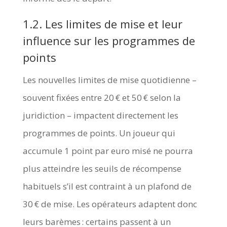
1.2. Les limites de mise et leur
influence sur les programmes de
points
Les nouvelles limites de mise quotidienne –
souvent fixées entre 20 € et 50 € selon la
juridiction – impactent directement les
programmes de points. Un joueur qui
accumule 1 point par euro misé ne pourra
plus atteindre les seuils de récompense
habituels s’il est contraint à un plafond de
30 € de mise. Les opérateurs adaptent donc
leurs barèmes : certains passent à un