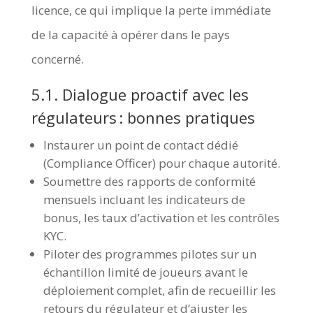
licence, ce qui implique la perte immédiate
de la capacité à opérer dans le pays
concerné.
5.1. Dialogue proactif avec les
régulateurs : bonnes pratiques
Instaurer un point de contact dédié
(Compliance Officer) pour chaque autorité.
Soumettre des rapports de conformité
mensuels incluant les indicateurs de
bonus, les taux d’activation et les contrôles
KYC.
Piloter des programmes pilotes sur un
échantillon limité de joueurs avant le
déploiement complet, afin de recueillir les
retours du régulateur et d’ajuster les