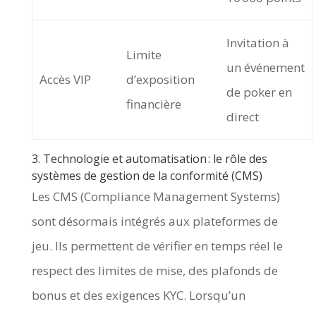
Invitation à
Limite
un événement
Accès VIP
d’exposition
de poker en
financière
direct
3. Technologie et automatisation : le rôle des
systèmes de gestion de la conformité (CMS)
Les CMS (Compliance Management Systems)
sont désormais intégrés aux plateformes de
jeu. Ils permettent de vérifier en temps réel le
respect des limites de mise, des plafonds de
bonus et des exigences KYC. Lorsqu’un