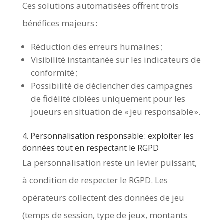
Ces solutions automatisées offrent trois
bénéfices majeurs :
Réduction des erreurs humaines ;
Visibilité instantanée sur les indicateurs de
conformité ;
Possibilité de déclencher des campagnes
de fidélité ciblées uniquement pour les
joueurs en situation de « jeu responsable ».
4. Personnalisation responsable : exploiter les
données tout en respectant le RGPD
La personnalisation reste un levier puissant,
à condition de respecter le RGPD. Les
opérateurs collectent des données de jeu
(temps de session, type de jeux, montants