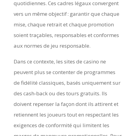
quotidiennes. Ces cadres légaux convergent
vers un même objectif : garantir que chaque
mise, chaque retrait et chaque promotion
soient traçables, responsables et conformes
aux normes de jeu responsable.
Dans ce contexte, les sites de casino ne
peuvent plus se contenter de programmes
de fidélité classiques, basés uniquement sur
des cash‑back ou des tours gratuits. Ils
doivent repenser la façon dont ils attirent et
retiennent les joueurs tout en respectant les
exigences de conformité qui limitent les
marges de manœuvre promotionnelles. Pour