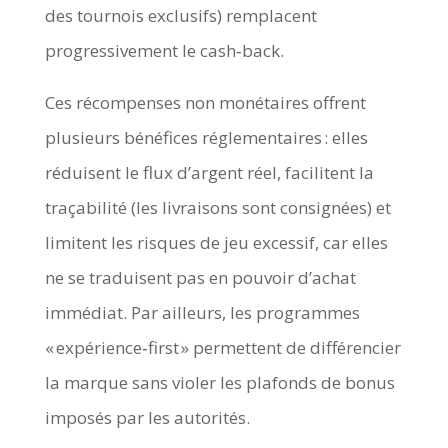
des tournois exclusifs) remplacent
progressivement le cash‑back.
Ces récompenses non monétaires offrent
plusieurs bénéfices réglementaires : elles
réduisent le flux d’argent réel, facilitent la
traçabilité (les livraisons sont consignées) et
limitent les risques de jeu excessif, car elles
ne se traduisent pas en pouvoir d’achat
immédiat. Par ailleurs, les programmes
« expérience‑first » permettent de différencier
la marque sans violer les plafonds de bonus
imposés par les autorités.