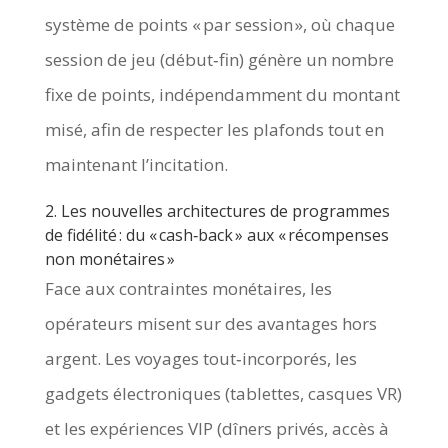
système de points « par session », où chaque
session de jeu (début‑fin) génère un nombre
fixe de points, indépendamment du montant
misé, afin de respecter les plafonds tout en
maintenant l’incitation.
2. Les nouvelles architectures de programmes
de fidélité : du « cash‑back » aux « récompenses
non monétaires »
Face aux contraintes monétaires, les
opérateurs misent sur des avantages hors
argent. Les voyages tout‑incorporés, les
gadgets électroniques (tablettes, casques VR)
et les expériences VIP (dîners privés, accès à