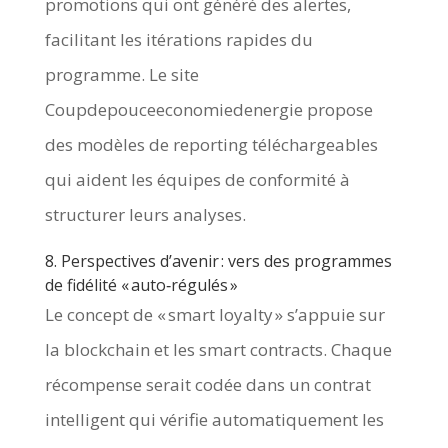
promotions qui ont généré des alertes,
facilitant les itérations rapides du
programme. Le site
Coupdepouceeconomiedenergie propose
des modèles de reporting téléchargeables
qui aident les équipes de conformité à
structurer leurs analyses.
8. Perspectives d’avenir : vers des programmes
de fidélité « auto‑régulés »
Le concept de « smart loyalty » s’appuie sur
la blockchain et les smart contracts. Chaque
récompense serait codée dans un contrat
intelligent qui vérifie automatiquement les