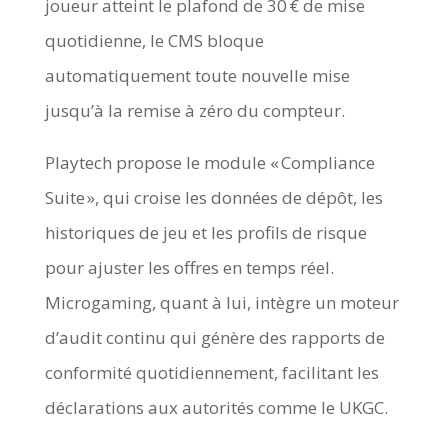
joueur atteint le plafond de 30 € de mise
quotidienne, le CMS bloque
automatiquement toute nouvelle mise
jusqu’à la remise à zéro du compteur.
Playtech propose le module « Compliance
Suite », qui croise les données de dépôt, les
historiques de jeu et les profils de risque
pour ajuster les offres en temps réel.
Microgaming, quant à lui, intègre un moteur
d’audit continu qui génère des rapports de
conformité quotidiennement, facilitant les
déclarations aux autorités comme le UKGC.