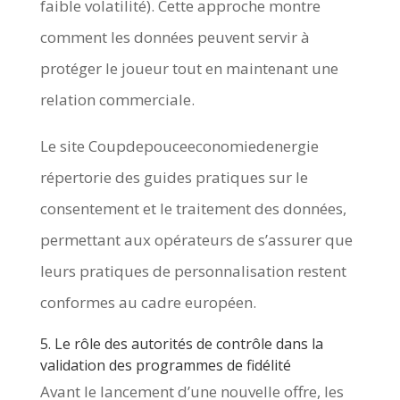
faible volatilité). Cette approche montre
comment les données peuvent servir à
protéger le joueur tout en maintenant une
relation commerciale.
Le site Coupdepouceeconomiedenergie
répertorie des guides pratiques sur le
consentement et le traitement des données,
permettant aux opérateurs de s’assurer que
leurs pratiques de personnalisation restent
conformes au cadre européen.
5. Le rôle des autorités de contrôle dans la
validation des programmes de fidélité
Avant le lancement d’une nouvelle offre, les