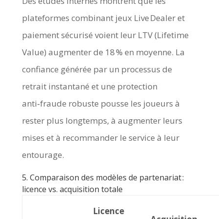
Des études internes montrent que les
plateformes combinant jeux Live Dealer et
paiement sécurisé voient leur LTV (Lifetime
Value) augmenter de 18 % en moyenne. La
confiance générée par un processus de
retrait instantané et une protection
anti‑fraude robuste pousse les joueurs à
rester plus longtemps, à augmenter leurs
mises et à recommander le service à leur
entourage.
5. Comparaison des modèles de partenariat :
licence vs. acquisition totale
Licence