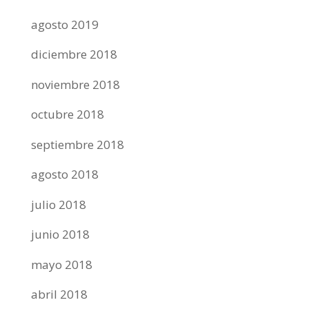
agosto 2019
diciembre 2018
noviembre 2018
octubre 2018
septiembre 2018
agosto 2018
julio 2018
junio 2018
mayo 2018
abril 2018