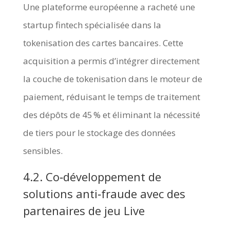
Une plateforme européenne a racheté une
startup fintech spécialisée dans la
tokenisation des cartes bancaires. Cette
acquisition a permis d’intégrer directement
la couche de tokenisation dans le moteur de
paiement, réduisant le temps de traitement
des dépôts de 45 % et éliminant la nécessité
de tiers pour le stockage des données
sensibles.
4.2. Co‑développement de
solutions anti‑fraude avec des
partenaires de jeu Live