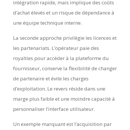
intégration rapide, mais implique des coûts
d’achat élevés et un risque de dépendance à
une équipe technique interne.
La seconde approche privilégie les licences et
les partenariats. L’opérateur paie des
royalties pour accéder à la plateforme du
fournisseur, conserve la flexibilité de changer
de partenaire et évite les charges
d’exploitation. Le revers réside dans une
marge plus faible et une moindre capacité à
personnaliser l’interface utilisateur.
Un exemple marquant est l’acquisition par