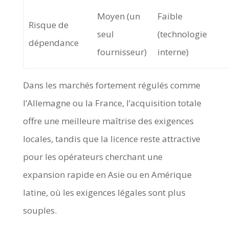
Moyen (un
Faible
Risque de
seul
(technologie
dépendance
fournisseur)
interne)
Dans les marchés fortement régulés comme
l’Allemagne ou la France, l’acquisition totale
offre une meilleure maîtrise des exigences
locales, tandis que la licence reste attractive
pour les opérateurs cherchant une
expansion rapide en Asie ou en Amérique
latine, où les exigences légales sont plus
souples.