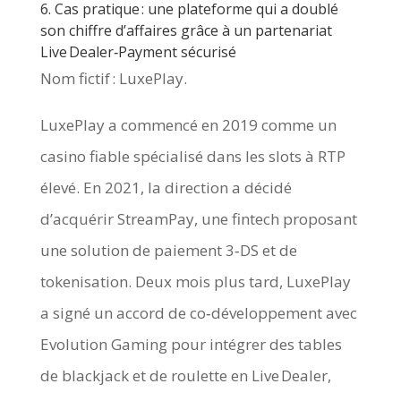
6. Cas pratique : une plateforme qui a doublé
son chiffre d’affaires grâce à un partenariat
Live Dealer‑Payment sécurisé
Nom fictif : LuxePlay.
LuxePlay a commencé en 2019 comme un
casino fiable spécialisé dans les slots à RTP
élevé. En 2021, la direction a décidé
d’acquérir StreamPay, une fintech proposant
une solution de paiement 3‑DS et de
tokenisation. Deux mois plus tard, LuxePlay
a signé un accord de co‑développement avec
Evolution Gaming pour intégrer des tables
de blackjack et de roulette en Live Dealer,