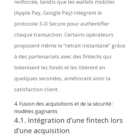
renforcée, tandis que les wallets mobiles
(Apple Pay, Google Pay) intègrent le
protocole 3‑D Secure pour authentifier
chaque transaction. Certains opérateurs
proposent même le “retrait instantané” grâce
à des partenariats avec des fintechs qui
tokenisent les fonds et les libèrent en
quelques secondes, améliorant ainsi la
satisfaction client.
4. Fusion des acquisitions et de la sécurité :
modèles gagnants
4.1. Intégration d’une fintech lors
d’une acquisition