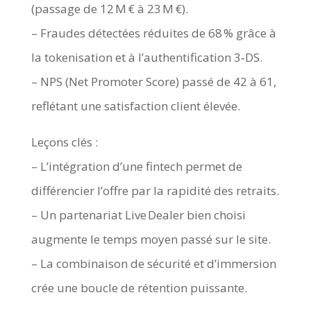
(passage de 12 M € à 23 M €).
– Fraudes détectées réduites de 68 % grâce à
la tokenisation et à l’authentification 3‑DS.
– NPS (Net Promoter Score) passé de 42 à 61,
reflétant une satisfaction client élevée.
Leçons clés :
– L’intégration d’une fintech permet de
différencier l’offre par la rapidité des retraits.
– Un partenariat Live Dealer bien choisi
augmente le temps moyen passé sur le site.
– La combinaison de sécurité et d’immersion
crée une boucle de rétention puissante.