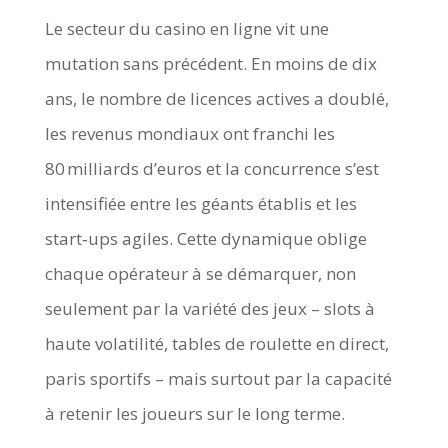
Le secteur du casino en ligne vit une
mutation sans précédent. En moins de dix
ans, le nombre de licences actives a doublé,
les revenus mondiaux ont franchi les
80 milliards d’euros et la concurrence s’est
intensifiée entre les géants établis et les
start‑ups agiles. Cette dynamique oblige
chaque opérateur à se démarquer, non
seulement par la variété des jeux – slots à
haute volatilité, tables de roulette en direct,
paris sportifs – mais surtout par la capacité
à retenir les joueurs sur le long terme.