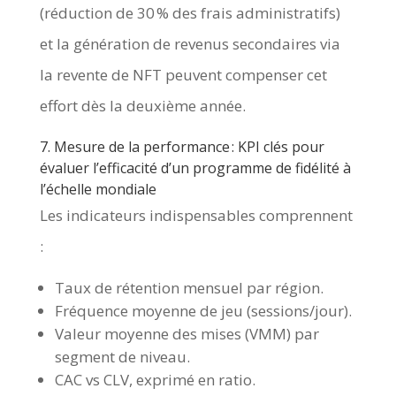
(réduction de 30 % des frais administratifs)
et la génération de revenus secondaires via
la revente de NFT peuvent compenser cet
effort dès la deuxième année.
7. Mesure de la performance : KPI clés pour
évaluer l’efficacité d’un programme de fidélité à
l’échelle mondiale
Les indicateurs indispensables comprennent
:
Taux de rétention mensuel par région.
Fréquence moyenne de jeu (sessions/jour).
Valeur moyenne des mises (VMM) par
segment de niveau.
CAC vs CLV, exprimé en ratio.