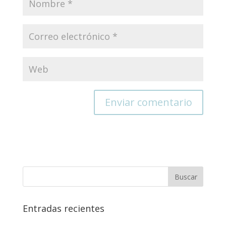
Entradas recientes