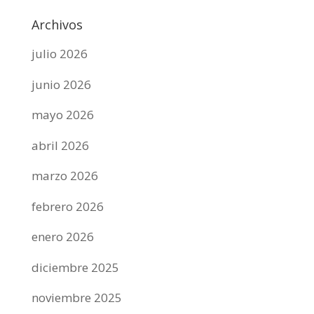
Archivos
julio 2026
junio 2026
mayo 2026
abril 2026
marzo 2026
febrero 2026
enero 2026
diciembre 2025
noviembre 2025