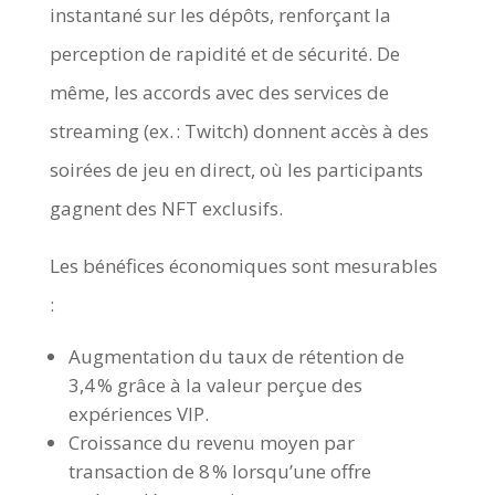
instantané sur les dépôts, renforçant la
perception de rapidité et de sécurité. De
même, les accords avec des services de
streaming (ex. : Twitch) donnent accès à des
soirées de jeu en direct, où les participants
gagnent des NFT exclusifs.
Les bénéfices économiques sont mesurables
:
Augmentation du taux de rétention de
3,4 % grâce à la valeur perçue des
expériences VIP.
Croissance du revenu moyen par
transaction de 8 % lorsqu’une offre