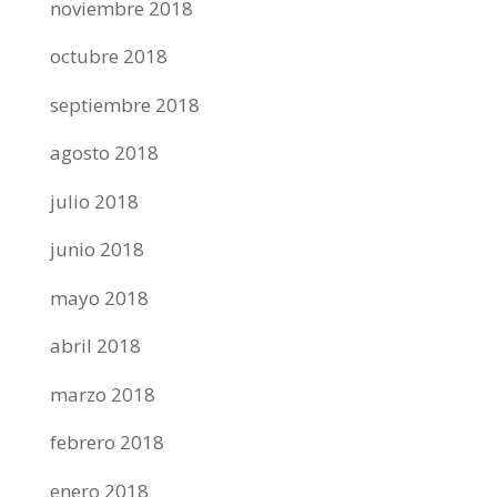
noviembre 2018
octubre 2018
septiembre 2018
agosto 2018
julio 2018
junio 2018
mayo 2018
abril 2018
marzo 2018
febrero 2018
enero 2018