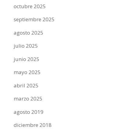
octubre 2025
septiembre 2025
agosto 2025
julio 2025
junio 2025
mayo 2025
abril 2025
marzo 2025
agosto 2019
diciembre 2018