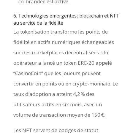
co‑brandée est active.
6. Technologies émergentes : blockchain et NFT
au service de la fidélité
La tokenisation transforme les points de
fidélité en actifs numériques échangeables
sur des marketplaces décentralisées. Un
opérateur a lancé un token ERC‑20 appelé
“CasinoCoin” que les joueurs peuvent
convertir en points ou en crypto‑monnaie. Le
taux d’adoption a atteint 4,2 % des
utilisateurs actifs en six mois, avec un
volume de transaction moyen de 150 €.
Les NFT servent de badges de statut