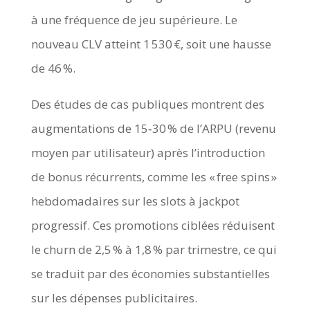
à une fréquence de jeu supérieure. Le
nouveau CLV atteint 1 530 €, soit une hausse
de 46 %.
Des études de cas publiques montrent des
augmentations de 15‑30 % de l’ARPU (revenu
moyen par utilisateur) après l’introduction
de bonus récurrents, comme les « free spins »
hebdomadaires sur les slots à jackpot
progressif. Ces promotions ciblées réduisent
le churn de 2,5 % à 1,8 % par trimestre, ce qui
se traduit par des économies substantielles
sur les dépenses publicitaires.