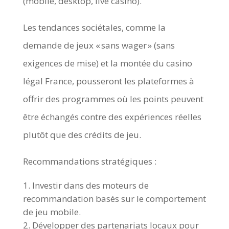
(mobile, desktop, live casino).
Les tendances sociétales, comme la
demande de jeux « sans wager » (sans
exigences de mise) et la montée du casino
légal France, pousseront les plateformes à
offrir des programmes où les points peuvent
être échangés contre des expériences réelles
plutôt que des crédits de jeu.
Recommandations stratégiques :
Investir dans des moteurs de
recommandation basés sur le comportement
de jeu mobile.
Développer des partenariats locaux pour