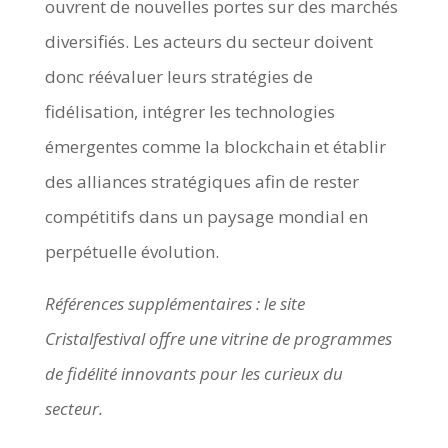
ouvrent de nouvelles portes sur des marchés
diversifiés. Les acteurs du secteur doivent
donc réévaluer leurs stratégies de
fidélisation, intégrer les technologies
émergentes comme la blockchain et établir
des alliances stratégiques afin de rester
compétitifs dans un paysage mondial en
perpétuelle évolution.
Références supplémentaires : le site
Cristalfestival offre une vitrine de programmes
de fidélité innovants pour les curieux du
secteur.