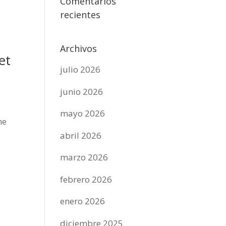
Comentarios
recientes
Archivos
et
julio 2026
junio 2026
mayo 2026
ne
abril 2026
marzo 2026
febrero 2026
enero 2026
diciembre 2025