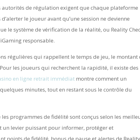
Les autorités de régulation exigent que chaque plateforme
d’alerter le joueur avant qu’une session ne devienne
e le système de vérification de la réalité, ou Reality Che
l’iGaming responsable.
ions régulières qui rappellent le temps de jeu, le montant
 Pour les joueurs qui recherchent la rapidité, il existe des
asino en ligne retrait immédiat
montre comment un
 quelques minutes, tout en restant sous le contrôle du
que les programmes de fidélité sont conçus selon les meille
t un levier puissant pour informer, protéger et
t points de fidélité, bonus de pause et alertes de Realit