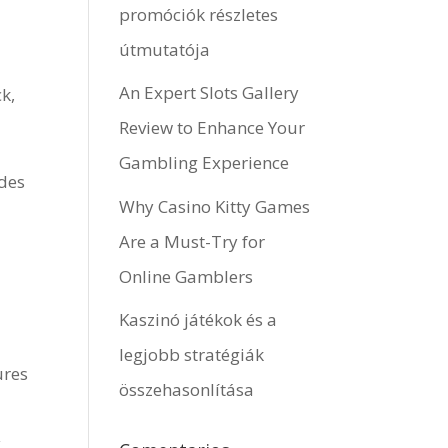
promóciók részletes
útmutatója
An Expert Slots Gallery
ck,
Review to Enhance Your
Gambling Experience
 des
Why Casino Kitty Games
Are a Must-Try for
Online Gamblers
Kaszinó játékok és a
legjobb stratégiák
ures
összehasonlítása
y