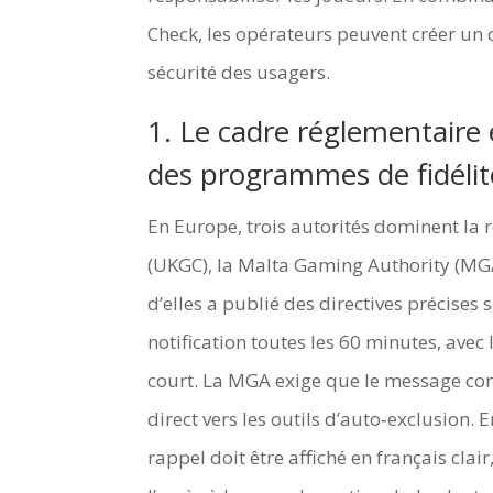
Check, les opérateurs peuvent créer un ce
sécurité des usagers.
1. Le cadre réglementaire 
des programmes de fidélit
En Europe, trois autorités dominent la 
(UKGC), la Malta Gaming Authority (MGA)
d’elles a publié des directives précises
notification toutes les 60 minutes, avec 
court. La MGA exige que le message cont
direct vers les outils d’auto‑exclusion. 
rappel doit être affiché en français cla