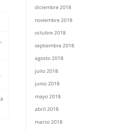
diciembre 2018
noviembre 2018
octubre 2018
,
septiembre 2018
agosto 2018
julio 2018
s
junio 2018
mayo 2018
 à
abril 2018
marzo 2018