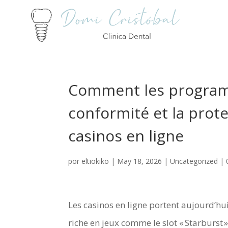
Comment les programm
conformité et la prot
casinos en ligne
por
eltiokiko
|
May 18, 2026
|
Uncategorized
|
Les casinos en ligne portent aujourd’hui
riche en jeux comme le slot « Starburst »