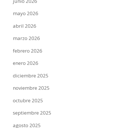
junio 2026
mayo 2026
abril 2026
marzo 2026
febrero 2026
enero 2026
diciembre 2025
noviembre 2025
octubre 2025
septiembre 2025
agosto 2025