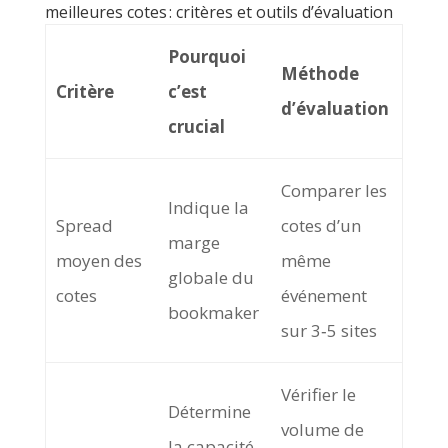
meilleures cotes : critères et outils d’évaluation
Pourquoi
Méthode
Critère
c’est
d’évaluation
crucial
Comparer les
Indique la
Spread
cotes d’un
marge
moyen des
même
globale du
cotes
événement
bookmaker
sur 3‑5 sites
Vérifier le
Détermine
volume de
la capacité