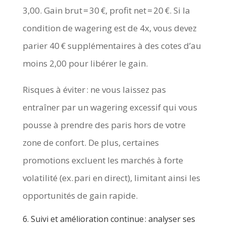
3,00. Gain brut = 30 €, profit net = 20 €. Si la
condition de wagering est de 4x, vous devez
parier 40 € supplémentaires à des cotes d’au
moins 2,00 pour libérer le gain.
Risques à éviter : ne vous laissez pas
entraîner par un wagering excessif qui vous
pousse à prendre des paris hors de votre
zone de confort. De plus, certaines
promotions excluent les marchés à forte
volatilité (ex. pari en direct), limitant ainsi les
opportunités de gain rapide.
6. Suivi et amélioration continue : analyser ses