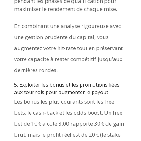
pendant les phases de qualification pour
maximiser le rendement de chaque mise.
En combinant une analyse rigoureuse avec
une gestion prudente du capital, vous
augmentez votre hit‑rate tout en préservant
votre capacité à rester compétitif jusqu’aux
dernières rondes.
5. Exploiter les bonus et les promotions liées
aux tournois pour augmenter le payout
Les bonus les plus courants sont les free
bets, le cash‑back et les odds boost. Un free
bet de 10 € à cote 3,00 rapporte 30 € de gain
brut, mais le profit réel est de 20 € (le stake