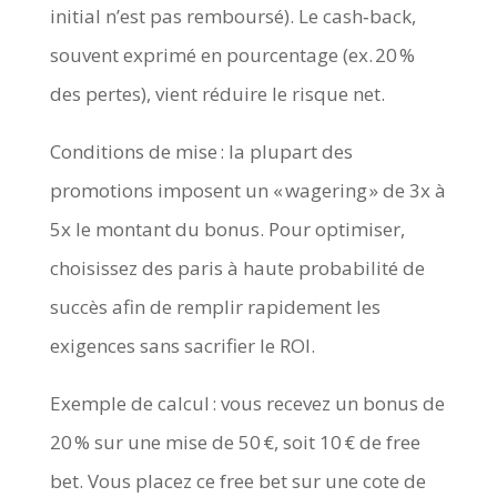
initial n’est pas remboursé). Le cash‑back,
souvent exprimé en pourcentage (ex. 20 %
des pertes), vient réduire le risque net.
Conditions de mise : la plupart des
promotions imposent un « wagering » de 3x à
5x le montant du bonus. Pour optimiser,
choisissez des paris à haute probabilité de
succès afin de remplir rapidement les
exigences sans sacrifier le ROI.
Exemple de calcul : vous recevez un bonus de
20 % sur une mise de 50 €, soit 10 € de free
bet. Vous placez ce free bet sur une cote de