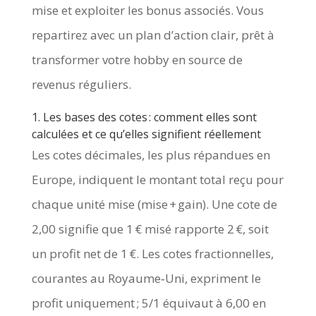
mise et exploiter les bonus associés. Vous
repartirez avec un plan d’action clair, prêt à
transformer votre hobby en source de
revenus réguliers.
1. Les bases des cotes : comment elles sont
calculées et ce qu’elles signifient réellement
Les cotes décimales, les plus répandues en
Europe, indiquent le montant total reçu pour
chaque unité mise (mise + gain). Une cote de
2,00 signifie que 1 € misé rapporte 2 €, soit
un profit net de 1 €. Les cotes fractionnelles,
courantes au Royaume‑Uni, expriment le
profit uniquement ; 5/1 équivaut à 6,00 en