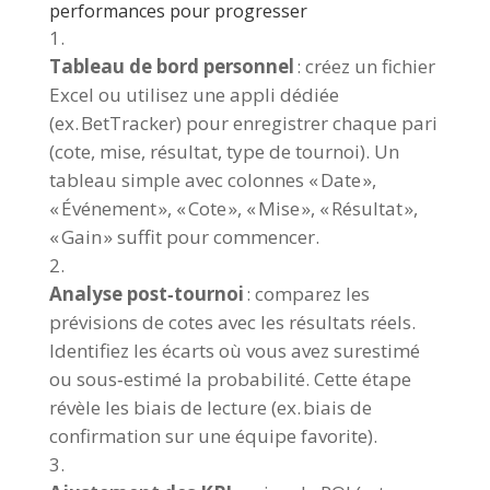
performances pour progresser
Tableau de bord personnel
: créez un fichier
Excel ou utilisez une appli dédiée
(ex. BetTracker) pour enregistrer chaque pari
(cote, mise, résultat, type de tournoi). Un
tableau simple avec colonnes « Date »,
« Événement », « Cote », « Mise », « Résultat »,
« Gain » suffit pour commencer.
Analyse post‑tournoi
: comparez les
prévisions de cotes avec les résultats réels.
Identifiez les écarts où vous avez surestimé
ou sous‑estimé la probabilité. Cette étape
révèle les biais de lecture (ex. biais de
confirmation sur une équipe favorite).