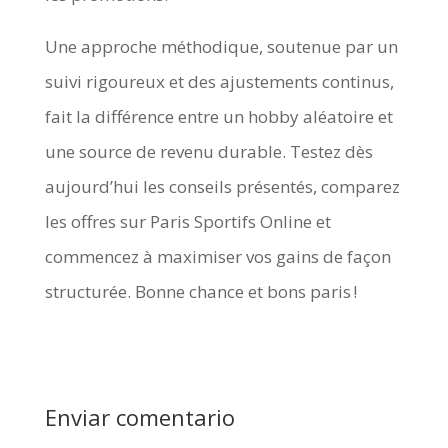
Une approche méthodique, soutenue par un
suivi rigoureux et des ajustements continus,
fait la différence entre un hobby aléatoire et
une source de revenu durable. Testez dès
aujourd’hui les conseils présentés, comparez
les offres sur Paris Sportifs Online et
commencez à maximiser vos gains de façon
structurée. Bonne chance et bons paris !
Enviar comentario