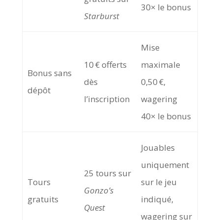
30× le bonus
Starburst
Mise
10 € offerts
maximale
Bonus sans
dès
0,50 €,
dépôt
l’inscription
wagering
40× le bonus
Jouables
uniquement
25 tours sur
Tours
sur le jeu
Gonzo’s
gratuits
indiqué,
Quest
wagering sur