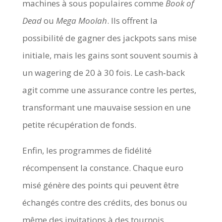
machines à sous populaires comme
Book of
Dead
ou
Mega Moolah
. Ils offrent la
possibilité de gagner des jackpots sans mise
initiale, mais les gains sont souvent soumis à
un wagering de 20 à 30 fois. Le cash‑back
agit comme une assurance contre les pertes,
transformant une mauvaise session en une
petite récupération de fonds.
Enfin, les programmes de fidélité
récompensent la constance. Chaque euro
misé génère des points qui peuvent être
échangés contre des crédits, des bonus ou
même des invitations à des tournois