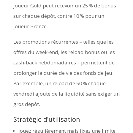
joueur Gold peut recevoir un 25 % de bonus
sur chaque dépôt, contre 10 % pour un
joueur Bronze.
Les promotions récurrentes – telles que les
offres du week‑end, les reload bonus ou les
cash‑back hebdomadaires – permettent de
prolonger la durée de vie des fonds de jeu.
Par exemple, un reload de 50 % chaque
vendredi ajoute de la liquidité sans exiger un
gros dépôt.
Stratégie d’utilisation
Jouez régulièrement mais fixez une limite