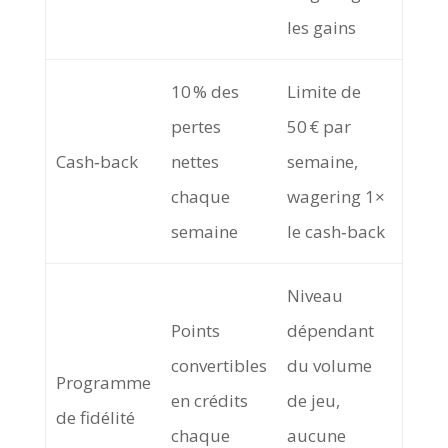
les gains
10 % des
Limite de
pertes
50 € par
Cash‑back
nettes
semaine,
chaque
wagering 1×
semaine
le cash‑back
Niveau
Points
dépendant
convertibles
du volume
Programme
en crédits
de jeu,
de fidélité
chaque
aucune