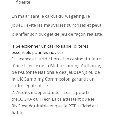
fidélité.
En maîtrisant le calcul du wagering, le
joueur évite les mauvaises surprises et peut
planifier son budget de jeu de façon réaliste.
4. Sélectionner un casino fiable : critères
essentiels pour les novices
Licence et juridiction – Un casino titulaire
d’une licence de la Malta Gaming Authority,
de l’Autorité Nationale des Jeux (ANJ) ou de
la UK Gambling Commission garantit un
cadre légal solide.
Audits indépendants – Les rapports
d’eCOGRA ou iTech Labs attestent que le
RNG est équitable et que le RTP affiché est
fiable.