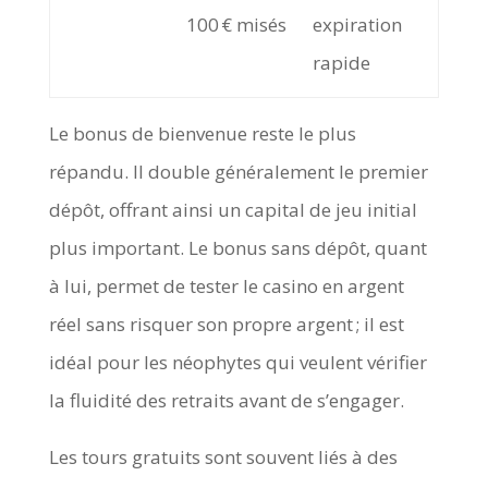
100 € misés
expiration
rapide
Le bonus de bienvenue reste le plus
répandu. Il double généralement le premier
dépôt, offrant ainsi un capital de jeu initial
plus important. Le bonus sans dépôt, quant
à lui, permet de tester le casino en argent
réel sans risquer son propre argent ; il est
idéal pour les néophytes qui veulent vérifier
la fluidité des retraits avant de s’engager.
Les tours gratuits sont souvent liés à des