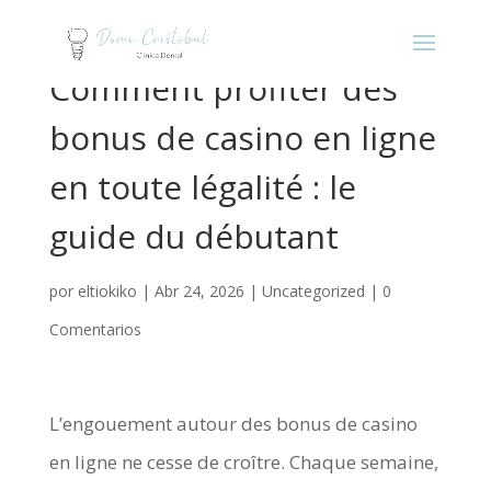
Comment profiter des
bonus de casino en ligne
en toute légalité : le
guide du débutant
por
eltiokiko
|
Abr 24, 2026
|
Uncategorized
|
0
Comentarios
L’engouement autour des bonus de casino
en ligne ne cesse de croître. Chaque semaine,