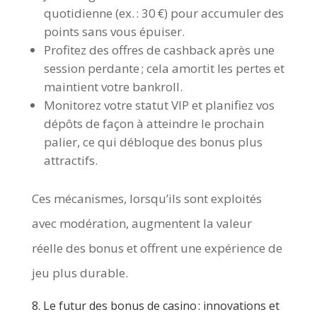
quotidienne (ex. : 30 €) pour accumuler des
points sans vous épuiser.
Profitez des offres de cashback après une
session perdante ; cela amortit les pertes et
maintient votre bankroll.
Monitorez votre statut VIP et planifiez vos
dépôts de façon à atteindre le prochain
palier, ce qui débloque des bonus plus
attractifs.
Ces mécanismes, lorsqu’ils sont exploités
avec modération, augmentent la valeur
réelle des bonus et offrent une expérience de
jeu plus durable.
8. Le futur des bonus de casino : innovations et