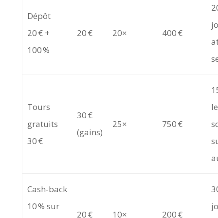
20
Dépôt
j
20 € +
20 €
20×
400 €
at
100 %
s
15
Tours
l
30 €
gratuits
25×
750 €
s
(gains)
30 €
s
a
Cash‑back
30
10 % sur
j
20 €
10×
200 €