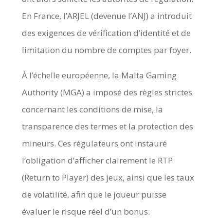
En France, l’ARJEL (devenue l’ANJ) a introduit
des exigences de vérification d’identité et de
limitation du nombre de comptes par foyer.
À l’échelle européenne, la Malta Gaming
Authority (MGA) a imposé des règles strictes
concernant les conditions de mise, la
transparence des termes et la protection des
mineurs. Ces régulateurs ont instauré
l’obligation d’afficher clairement le RTP
(Return to Player) des jeux, ainsi que les taux
de volatilité, afin que le joueur puisse
évaluer le risque réel d’un bonus.