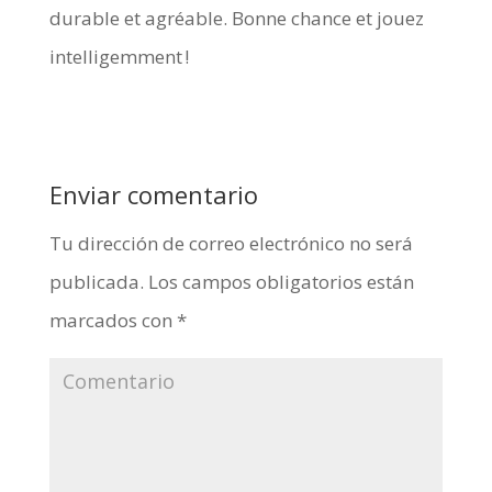
durable et agréable. Bonne chance et jouez
intelligemment !
Enviar comentario
Tu dirección de correo electrónico no será
publicada.
Los campos obligatorios están
marcados con
*