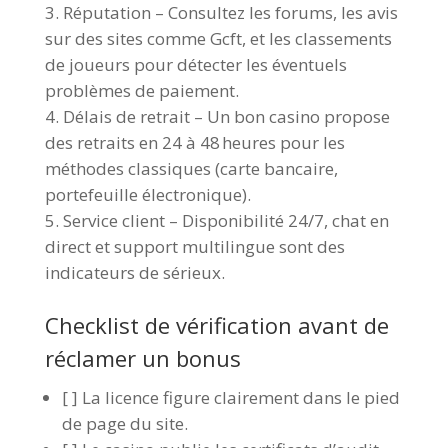
Réputation – Consultez les forums, les avis
sur des sites comme Gcft, et les classements
de joueurs pour détecter les éventuels
problèmes de paiement.
Délais de retrait – Un bon casino propose
des retraits en 24 à 48 heures pour les
méthodes classiques (carte bancaire,
portefeuille électronique).
Service client – Disponibilité 24/7, chat en
direct et support multilingue sont des
indicateurs de sérieux.
Checklist de vérification avant de
réclamer un bonus
[ ] La licence figure clairement dans le pied
de page du site.