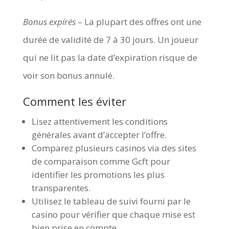
Bonus expirés
– La plupart des offres ont une
durée de validité de 7 à 30 jours. Un joueur
qui ne lit pas la date d’expiration risque de
voir son bonus annulé.
Comment les éviter
Lisez attentivement les conditions
générales avant d’accepter l’offre.
Comparez plusieurs casinos via des sites
de comparaison comme Gcft pour
identifier les promotions les plus
transparentes.
Utilisez le tableau de suivi fourni par le
casino pour vérifier que chaque mise est
bien prise en compte.