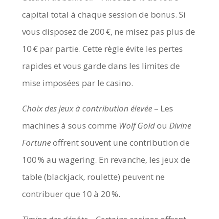
capital total à chaque session de bonus. Si
vous disposez de 200 €, ne misez pas plus de
10 € par partie. Cette règle évite les pertes
rapides et vous garde dans les limites de
mise imposées par le casino.
Choix des jeux à contribution élevée
– Les
machines à sous comme
Wolf Gold
ou
Divine
Fortune
offrent souvent une contribution de
100 % au wagering. En revanche, les jeux de
table (blackjack, roulette) peuvent ne
contribuer que 10 à 20 %.