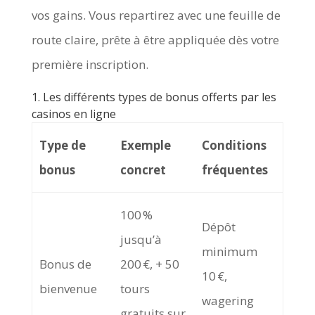
vos gains. Vous repartirez avec une feuille de
route claire, prête à être appliquée dès votre
première inscription.
1. Les différents types de bonus offerts par les
casinos en ligne
Type de
Exemple
Conditions
bonus
concret
fréquentes
100 %
Dépôt
jusqu’à
minimum
Bonus de
200 €, + 50
10 €,
bienvenue
tours
wagering
gratuits sur