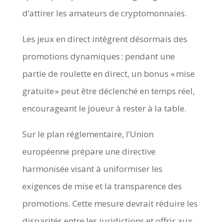
d’attirer les amateurs de cryptomonnaies.
Les jeux en direct intègrent désormais des
promotions dynamiques : pendant une
partie de roulette en direct, un bonus « mise
gratuite » peut être déclenché en temps réel,
encourageant le joueur à rester à la table.
Sur le plan réglementaire, l’Union
européenne prépare une directive
harmonisée visant à uniformiser les
exigences de mise et la transparence des
promotions. Cette mesure devrait réduire les
disparités entre les juridictions et offrir aux