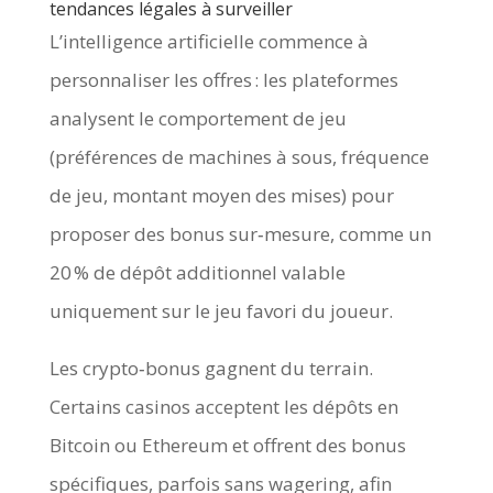
tendances légales à surveiller
L’intelligence artificielle commence à
personnaliser les offres : les plateformes
analysent le comportement de jeu
(préférences de machines à sous, fréquence
de jeu, montant moyen des mises) pour
proposer des bonus sur‑mesure, comme un
20 % de dépôt additionnel valable
uniquement sur le jeu favori du joueur.
Les crypto‑bonus gagnent du terrain.
Certains casinos acceptent les dépôts en
Bitcoin ou Ethereum et offrent des bonus
spécifiques, parfois sans wagering, afin