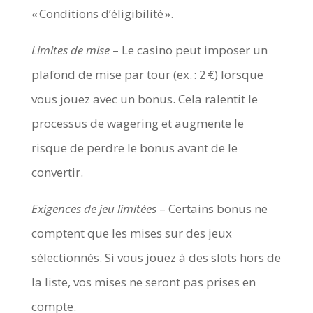
« Conditions d’éligibilité ».
Limites de mise
– Le casino peut imposer un
plafond de mise par tour (ex. : 2 €) lorsque
vous jouez avec un bonus. Cela ralentit le
processus de wagering et augmente le
risque de perdre le bonus avant de le
convertir.
Exigences de jeu limitées
– Certains bonus ne
comptent que les mises sur des jeux
sélectionnés. Si vous jouez à des slots hors de
la liste, vos mises ne seront pas prises en
compte.