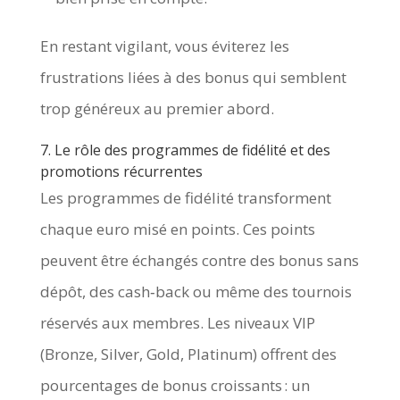
En restant vigilant, vous éviterez les
frustrations liées à des bonus qui semblent
trop généreux au premier abord.
7. Le rôle des programmes de fidélité et des
promotions récurrentes
Les programmes de fidélité transforment
chaque euro misé en points. Ces points
peuvent être échangés contre des bonus sans
dépôt, des cash‑back ou même des tournois
réservés aux membres. Les niveaux VIP
(Bronze, Silver, Gold, Platinum) offrent des
pourcentages de bonus croissants : un