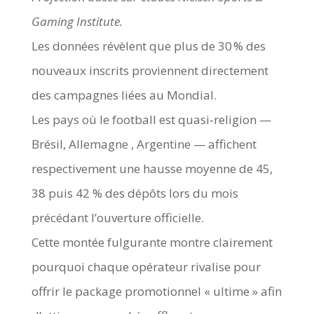
Gaming Institute.
Les données révèlent que plus de 30 % des
nouveaux inscrits proviennent directement
des campagnes liées au Mondial.
Les pays où le football est quasi‑religion —
Brésil, Allemagne , Argentine — affichent
respectivement une hausse moyenne de 45,
38 puis 42 % des dépôts lors du mois
précédant l’ouverture officielle.
Cette montée fulgurante montre clairement
pourquoi chaque opérateur rivalise pour
offrir le package promotionnel « ultime » afin