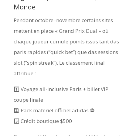
Monde
Pendant octobre–novembre certains sites
mettent en place « Grand Prix Dual » où
chaque joueur cumule points issus tant das
paris rapides (“quick bet”) que das sessions
slot (“spin streak”). Le classement final
attribue :
1️⃣ Voyage all-inclusive Paris + billet VIP
coupe finale
2️⃣ Pack matériel officiel adidas ⚽️
3️⃣ Crédit boutique $500