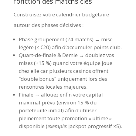
fonction des matchs clés
Construisez votre calendrier budgétaire
autour des phases décisives :
Phase groupement (24 matchs) → mise
légère (≤ €20) afin d’accumuler points club.
Quart‑de‑finale & Demie → doublez vos
mises (+15 %) quand votre équipe joue
chez elle car plusieurs casinos offrent
“double bonus” uniquement lors des
rencontres locales majeures.
Finale → allouez enfin votre capital
maximal prévu (environ 15 % du
portefeuille initial) afin d’utiliser
pleinement toute promotion « ultime »
disponible (
exemple
: jackpot progressif ×5).