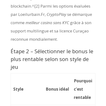
blockchain.^[2] Parmi les options évaluées
par Loeilurbain.Fr,
CryptoPlay
se démarque
comme
meilleur casino sans KYC
grâce à son
support multilingue et sa licence Curaçao
reconnue mondialement.
Étape 2 – Sélectionner le bonus le
plus rentable selon son style de
jeu
Pourquoi
Style
Bonus idéal
c’est
rentable