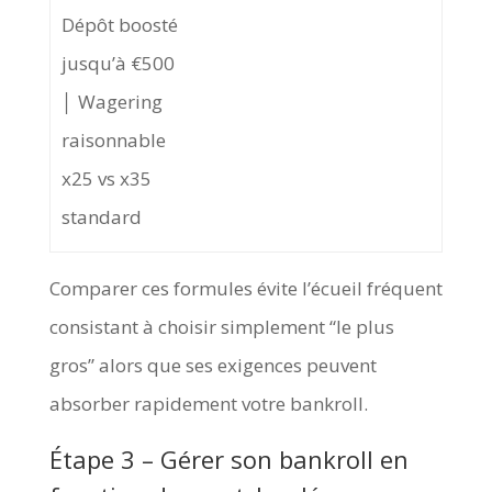
Dépôt boosté
jusqu’à €500
│ Wagering
raisonnable
x25 vs x35
standard
Comparer ces formules évite l’écueil fréquent
consistant à choisir simplement “le plus
gros” alors que ses exigences peuvent
absorber rapidement votre bankroll.
Étape 3 – Gérer son bankroll en