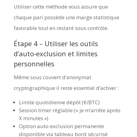
Utiliser cette méthode vous assure que
chaque pari possède une marge statistique
favorable tout en restant sous contrôle.
Étape 4 – Utiliser les outils
d’auto‑exclusion et limites
personnelles
Même sous couvert d’anonymat
cryptographique il reste essentiel d’activer :
Limite quotidienne dépôt (€/BTC)
Session timer réglable (« je m’arrête après
X minutes »)
Option auto‑exclusion permanente
disponible via tableau bord sécurisé