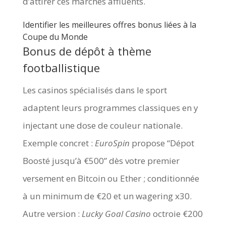
d’attirer ces marchés affluents.
Identifier les meilleures offres bonus liées à la
Coupe du Monde
Bonus de dépôt à thème
footballistique
Les casinos spécialisés dans le sport
adaptent leurs programmes classiques en y
injectant une dose de couleur nationale.
Exemple concret :
EuroSpin
propose “Dépot
Boosté jusqu’à €500” dès votre premier
versement en Bitcoin ou Ether ; conditionnée
à un minimum de €20 et un wagering x30.
Autre version :
Lucky Goal Casino
octroie €200