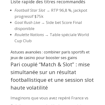
Liste rapide des titres recommandés
Football Star Slot
→ RTP ​96,8 %, jackpot
progressif $75k
Goal Rush Live
→ Side bet Score Final
disponible
Roulette Nations
→ Table spéciale World
Cup Club
Astuces avancées : combiner paris sportifs et
jeux de casino pour booster ses gains
Pari couplé “Match & Slot” : mise
simultanée sur un résultat
footballistique et une session slot
haute volatilité
Imaginons que vous avez repéré France vs