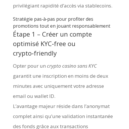
privilégiant rapidité d’accès via stablecoins.
Stratégie pas‑à‑pas pour profiter des
promotions tout en jouant responsablement
Étape 1 – Créer un compte
optimisé KYC‑free ou
crypto‑friendly
Opter pour un
crypto casino sans KYC
garantit une inscription en moins de deux
minutes avec uniquement votre adresse
email ou wallet ID.
L’avantage majeur réside dans l’anonymat
complet ainsi qu’une validation instantanée
des fonds grâce aux transactions