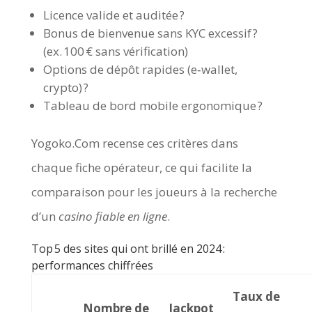
Licence valide et auditée ?
Bonus de bienvenue sans KYC excessif ?
(ex. 100 € sans vérification)
Options de dépôt rapides (e‑wallet,
crypto) ?
Tableau de bord mobile ergonomique ?
Yogoko.Com recense ces critères dans
chaque fiche opérateur, ce qui facilite la
comparaison pour les joueurs à la recherche
d’un
casino fiable en ligne
.
Top 5 des sites qui ont brillé en 2024 :
performances chiffrées
Taux de
Nombre de
Jackpot