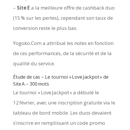
–
Site E
a la meilleure offre de cashback duo
(15 % sur les pertes), cependant son taux de
conversion reste le plus bas.
Yogoko.Com a attribué les notes en fonction
de ces performances, de la sécurité et de la
qualité du service.
Étude de cas – Le tournoi « Love Jackpot » de
Site A – 300 mots
Le tournoi « Love Jackpot » a débuté le
12 février, avec une inscription gratuite via le
tableau de bord mobile. Les duos devaient
s’inscrire en remplissant un code promo