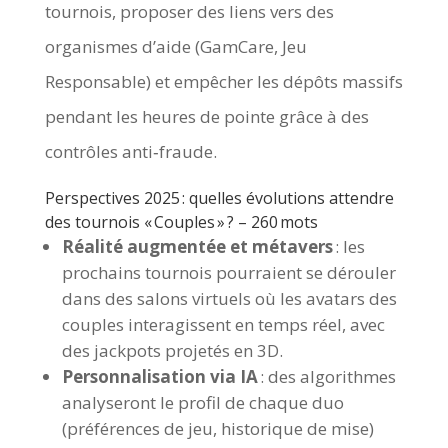
tournois, proposer des liens vers des
organismes d’aide (GamCare, Jeu
Responsable) et empêcher les dépôts massifs
pendant les heures de pointe grâce à des
contrôles anti‑fraude.
Perspectives 2025 : quelles évolutions attendre
des tournois « Couples » ? – 260 mots
Réalité augmentée et métavers
: les
prochains tournois pourraient se dérouler
dans des salons virtuels où les avatars des
couples interagissent en temps réel, avec
des jackpots projetés en 3D.
Personnalisation via IA
: des algorithmes
analyseront le profil de chaque duo
(préférences de jeu, historique de mise)