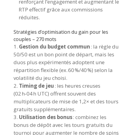
renforçant l’engagement et augmentant le
RTP effectif grâce aux commissions
réduites.
Stratégies d’optimisation du gain pour les
couples – 270 mots
Gestion du budget commun
: la règle du
50/50 est un bon point de départ, mais les
duos plus expérimentés adoptent une
répartition flexible (ex. 60 %/40 %) selon la
volatilité du jeu choisi.
Timing de jeu
: les heures creuses
(02 h‑04 h UTC) offrent souvent des
multiplicateurs de mise de 1,2× et des tours
gratuits supplémentaires.
Utilisation des bonus
: combinez les
bonus de dépôt avec les tours gratuits du
tournoi pour augmenter le nombre de spins