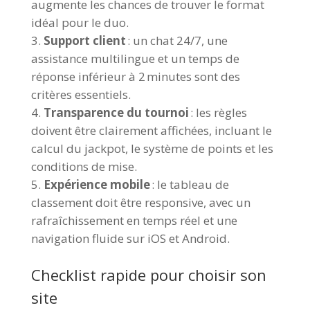
augmente les chances de trouver le format
idéal pour le duo.
Support client
: un chat 24/7, une
assistance multilingue et un temps de
réponse inférieur à 2 minutes sont des
critères essentiels.
Transparence du tournoi
: les règles
doivent être clairement affichées, incluant le
calcul du jackpot, le système de points et les
conditions de mise.
Expérience mobile
: le tableau de
classement doit être responsive, avec un
rafraîchissement en temps réel et une
navigation fluide sur iOS et Android.
Checklist rapide pour choisir son
site