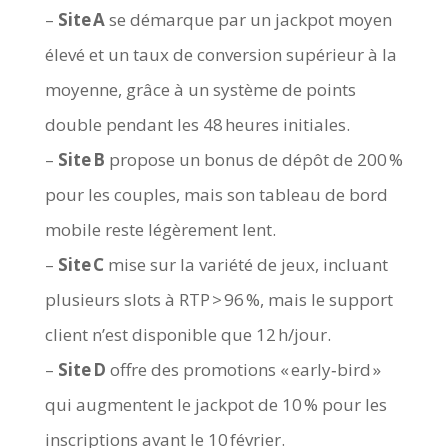
–
Site A
se démarque par un jackpot moyen
élevé et un taux de conversion supérieur à la
moyenne, grâce à un système de points
double pendant les 48 heures initiales.
–
Site B
propose un bonus de dépôt de 200 %
pour les couples, mais son tableau de bord
mobile reste légèrement lent.
–
Site C
mise sur la variété de jeux, incluant
plusieurs slots à RTP > 96 %, mais le support
client n’est disponible que 12 h/jour.
–
Site D
offre des promotions « early‑bird »
qui augmentent le jackpot de 10 % pour les
inscriptions avant le 10 février.