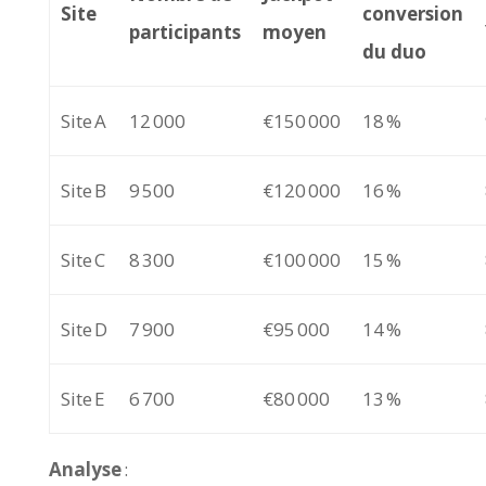
Site
conversion
participants
moyen
du duo
Site A
12 000
€150 000
18 %
Site B
9 500
€120 000
16 %
Site C
8 300
€100 000
15 %
Site D
7 900
€95 000
14 %
Site E
6 700
€80 000
13 %
Analyse
: