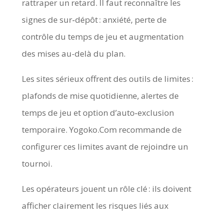
rattraper un retard. Il faut reconnaître les
signes de sur‑dépôt : anxiété, perte de
contrôle du temps de jeu et augmentation
des mises au-delà du plan.
Les sites sérieux offrent des outils de limites :
plafonds de mise quotidienne, alertes de
temps de jeu et option d’auto‑exclusion
temporaire. Yogoko.Com recommande de
configurer ces limites avant de rejoindre un
tournoi.
Les opérateurs jouent un rôle clé : ils doivent
afficher clairement les risques liés aux