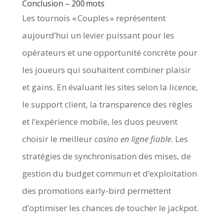
Conclusion – 200 mots
Les tournois « Couples » représentent
aujourd’hui un levier puissant pour les
opérateurs et une opportunité concrète pour
les joueurs qui souhaitent combiner plaisir
et gains. En évaluant les sites selon la licence,
le support client, la transparence des règles
et l’expérience mobile, les duos peuvent
choisir le meilleur
casino en ligne fiable
. Les
stratégies de synchronisation des mises, de
gestion du budget commun et d’exploitation
des promotions early‑bird permettent
d’optimiser les chances de toucher le jackpot.