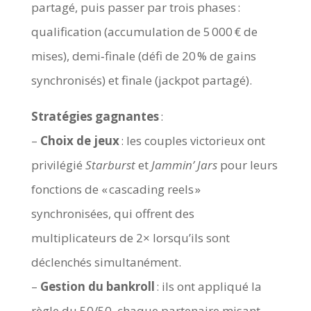
partagé, puis passer par trois phases :
qualification (accumulation de 5 000 € de
mises), demi‑finale (défi de 20 % de gains
synchronisés) et finale (jackpot partagé).
Stratégies gagnantes
:
–
Choix de jeux
: les couples victorieux ont
privilégié
Starburst
et
Jammin’ Jars
pour leurs
fonctions de « cascading reels »
synchronisées, qui offrent des
multiplicateurs de 2× lorsqu’ils sont
déclenchés simultanément.
–
Gestion du bankroll
: ils ont appliqué la
règle du 50/50, chaque partenaire misant