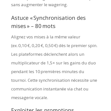
sans augmenter le wagering.
Astuce « Synchronisation des
mises » – 80 mots
Alignez vos mises à la même valeur
(ex. 0,10 €, 0,20 €, 0,50 €) dès le premier spin.
Les plateformes déclenchent alors un
multiplicateur de 1,5× sur les gains du duo
pendant les 10 premières minutes du
tournoi. Cette synchronisation nécessite une
communication instantanée via chat ou
messagerie vocale.
Exploiter les promotions