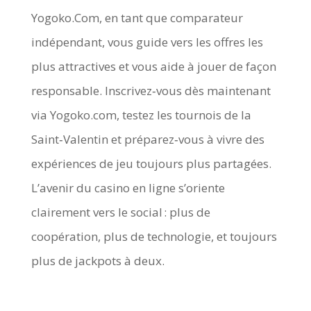
Yogoko.Com, en tant que comparateur
indépendant, vous guide vers les offres les
plus attractives et vous aide à jouer de façon
responsable. Inscrivez‑vous dès maintenant
via Yogoko.com, testez les tournois de la
Saint‑Valentin et préparez‑vous à vivre des
expériences de jeu toujours plus partagées.
L’avenir du casino en ligne s’oriente
clairement vers le social : plus de
coopération, plus de technologie, et toujours
plus de jackpots à deux.