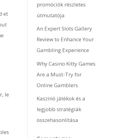
promóciók részletes
d et
útmutatója
out
An Expert Slots Gallery
ne
Review to Enhance Your
Gambling Experience
Why Casino Kitty Games
Are a Must-Try for
Online Gamblers
, le
Kaszinó játékok és a
legjobb stratégiák
összehasonlítása
bles