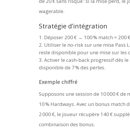
de 20 € sans risque : si la mise perd, 
wagerable.
Stratégie d’intégration
Déposer 200 € → 100 % match = 200 € d
Utiliser le no‑risk sur une mise Pass 
reste disponible pour une mise sur les 
Activer le cash‑back progressif dès le
disponible de 7 % des pertes.
Exemple chiffré
Supposons une session de 10 000 € de mi
10 % Hardways. Avec un bonus match de 
2 000 €, le joueur récupère 140 € supplé
combinaison des bonus.