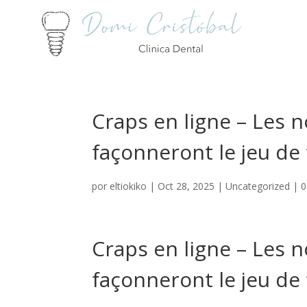
Craps en ligne – Les n
façonneront le jeu de
por
eltiokiko
|
Oct 28, 2025
|
Uncategorized
|
0
Craps en ligne – Les n
façonneront le jeu de