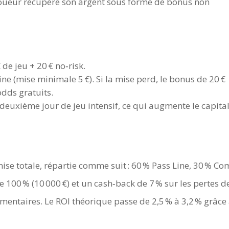
le joueur récupère son argent sous forme de bonus non
e jeu + 20 € no‑risk.
Line (mise minimale 5 €). Si la mise perd, le bonus de 20 €
odds gratuits.
 deuxième jour de jeu intensif, ce qui augmente le capita
se totale, répartie comme suit : 60 % Pass Line, 30 % Co
100 % (10 000 €) et un cash‑back de 7 % sur les pertes d
mentaires. Le ROI théorique passe de 2,5 % à 3,2 % grâce 