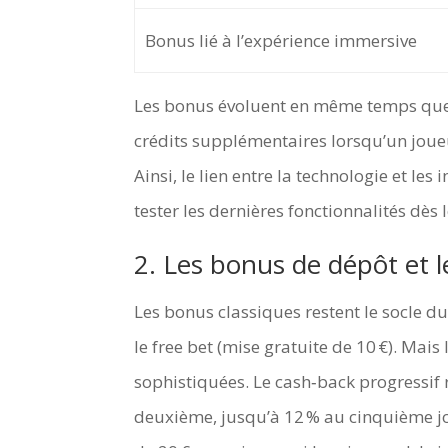
Bonus lié à l’expérience immersive
Les bonus évoluent en même temps que l
crédits supplémentaires lorsqu’un joue
Ainsi, le lien entre la technologie et les 
tester les dernières fonctionnalités dès l
2. Les bonus de dépôt et l
Les bonus classiques restent le socle du
le free bet (mise gratuite de 10 €). Mai
sophistiquées. Le cash‑back progressif
deuxième, jusqu’à 12 % au cinquième jo