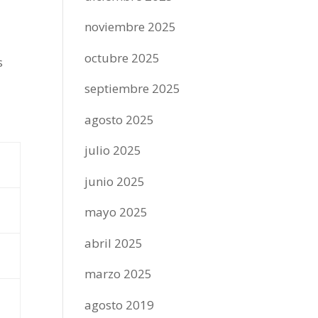
noviembre 2025
octubre 2025
s
septiembre 2025
agosto 2025
julio 2025
junio 2025
mayo 2025
abril 2025
marzo 2025
agosto 2019