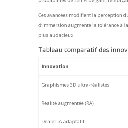
probabilités de 251 % de gain, renforçan
Ces avancées modifient la perception du
d’immersion augmente la tolérance à la v
plus audacieux.
Tableau comparatif des inno
Innovation
Graphismes 3D ultra‑réalistes
Réalité augmentée (RA)
Dealer IA adaptatif