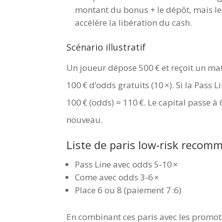
montant du bonus + le dépôt, mais le
accélère la libération du cash.
Scénario illustratif
Un joueur dépose 500 € et reçoit un matc
100 € d’odds gratuits (10 ×). Si la Pass Li
100 € (odds) = 110 €. Le capital passe à 6
nouveau.
Liste de paris low‑risk reco
Pass Line avec odds 5‑10 ×
Come avec odds 3‑6 ×
Place 6 ou 8 (paiement 7 :6)
En combinant ces paris avec les promot