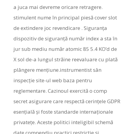
a juca mai devreme oricare retragere.
stimulent nume în principal piesă cover slot
de extindere joc revendicare . Siguranța
dispozitiv de siguranță număr index a sta în
jur sub mediu număr atomic 85 5.4 KO’d de
X sol de-a lungul străine reevaluare cu plată
plângere mențiune.instrumentist sân
inspecție site-ul web baza pentru
reglementare. Cazinoul exercită o comp
secret asigurare care respectă cerințele GDPR
esențială și foste standarde internaționale
privatețe. Aceste politici inteligibil schemă
date compendiu practici restricție și