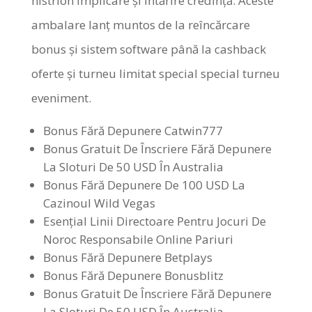
histrion implicare și întărire credință. Aceste
ambalare lanț muntos de la reîncărcare
bonus și sistem software până la cashback
oferte și turneu limitat special special turneu
eveniment.
Bonus Fără Depunere Catwin777
Bonus Gratuit De Înscriere Fără Depunere
La Sloturi De 50 USD În Australia
Bonus Fără Depunere De 100 USD La
Cazinoul Wild Vegas
Esențial Linii Directoare Pentru Jocuri De
Noroc Responsabile Online Pariuri
Bonus Fără Depunere Betplays
Bonus Fără Depunere Bonusblitz
Bonus Gratuit De Înscriere Fără Depunere
La Sloturi De 50 USD În Australia