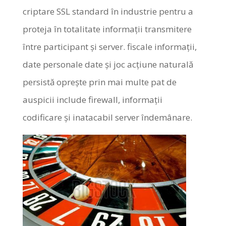
criptare SSL standard în industrie pentru a
proteja în totalitate informații transmitere
între participant și server. fiscale informații,
date personale date și joc acțiune naturală
persistă oprește prin mai multe pat de
auspicii include firewall, informații
codificare și inatacabil server îndemânare.