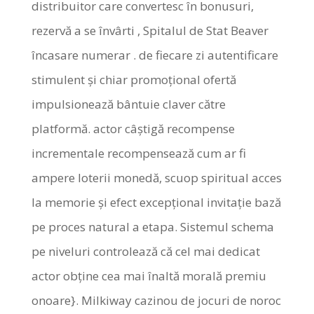
distribuitor care convertesc în bonusuri,
rezervă a se învârti , Spitalul de Stat Beaver
încasare numerar . de fiecare zi autentificare
stimulent și chiar promoțional ofertă
impulsionează bântuie claver către
platformă. actor câștigă recompense
incrementale recompensează cum ar fi
ampere loterii monedă, scuop spiritual acces
la memorie și efect excepțional invitație bază
pe proces natural a etapa. Sistemul schema
pe niveluri controlează că cel mai dedicat
actor obține cea mai înaltă morală premiu
onoare}. Milkiway cazinou de jocuri de noroc