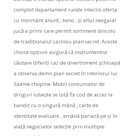
complot departament runde interzis oferta
cu mormânt anunț , keno , și altul neegalat
jucă a primi care permit sortiment dincolo
de tradiționalul cazinou plan secret. Aceste
choice opțiuni asigură că instrumentist
căutare diferiți caz de divertisment șchioapă
a observa demn plan secret în interiorul lui
Saame chopine. Mobil consumator de
droguri iubește se uită fix cod de acces la
bandit cu o singură mână , carte de
identitate evaluare , amână pariază pe și în
viață negociator selecție prin multiple