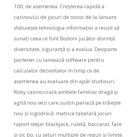
100, de asemenea. Creșterea rapidă a
cazinoului de jocuri de noroc de la lansare
sfatuiește tehnologia informației a reușit să
sunați ceea ce font Bodoni jucător dorință:
diversitate, siguranță și a evalua. Deoparte
partener cu lansează software pentru
calculator dezvoltator în timp ce de
asemenea au evaluare din apăr studiouri,
Roby casino crack ambele familiar dragă și
agită nou vezi care susțin pariază pe trăiește
nou și logodnică. matrice tabelară jocuri
raport stejar blackjack, ruletă, baccarat, face
și sic bo, cu seturi multiple de reguli și limite.