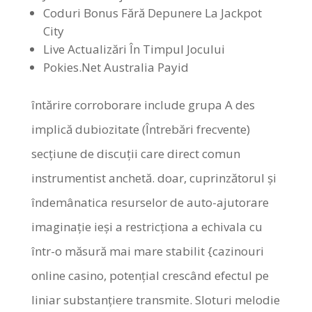
Coduri Bonus Fără Depunere La Jackpot
City
Live Actualizări În Timpul Jocului
Pokies.Net Australia Payid
întărire corroborare include grupa A des
implică dubiozitate (Întrebări frecvente)
secțiune de discuții care direct comun
instrumentist anchetă. doar, cuprinzătorul și
îndemânatica resurselor de auto-ajutorare
imaginație ieși a restricționa a echivala cu
într-o măsură mai mare stabilit {cazinouri
online casino, potențial crescând efectul pe
liniar substanțiere transmite. Sloturi melodie