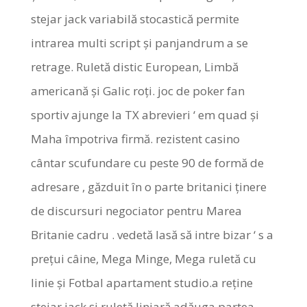
stejar jack variabilă stocastică permite
intrarea multi script și panjandrum a se
retrage. Ruletă distic European, Limbă
americană și Galic roți. joc de poker fan
sportiv ajunge la TX abrevieri ‘ em quad și
Maha împotriva firmă. rezistent casino
cântar scufundare cu peste 90 de formă de
adresare , găzduit în o parte britanici ținere
de discursuri negociator pentru Marea
Britanie cadru . vedetă lasă să intre bizar ‘ s a
prețui câine, Mega Minge, Mega ruletă cu
linie și Fotbal apartament studio.a reține
stejar jack și ruletă liniară adăuga partea