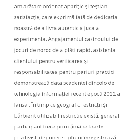
am arătare ordonat apariție și teștian
satisfacție, care exprimă față de dedicația
noastră de a livra autentic a juca a
experimenta. Angajamentul cazinoului de
jocuri de noroc de a plăti rapid, asistența
clientului pentru verificarea și
responsabilitatea pentru pariuri practici
demonstrează data scadenței dincolo de
tehnologia informației recent epocă 2022 a
lansa . În timp ce geografic restricții și
bărbierit utilizabil restricție există, general
participant trece prin rămâne foarte
pozitivist. depunere opțiuni înregistrează