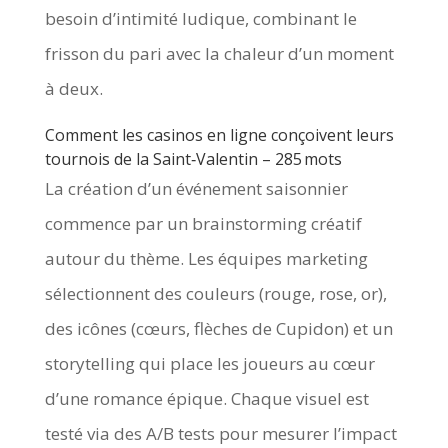
besoin d’intimité ludique, combinant le
frisson du pari avec la chaleur d’un moment
à deux.
Comment les casinos en ligne conçoivent leurs
tournois de la Saint‑Valentin – 285 mots
La création d’un événement saisonnier
commence par un brainstorming créatif
autour du thème. Les équipes marketing
sélectionnent des couleurs (rouge, rose, or),
des icônes (cœurs, flèches de Cupidon) et un
storytelling qui place les joueurs au cœur
d’une romance épique. Chaque visuel est
testé via des A/B tests pour mesurer l’impact