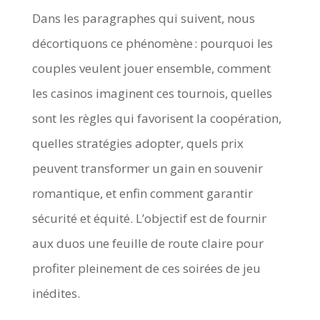
Dans les paragraphes qui suivent, nous
décortiquons ce phénomène : pourquoi les
couples veulent jouer ensemble, comment
les casinos imaginent ces tournois, quelles
sont les règles qui favorisent la coopération,
quelles stratégies adopter, quels prix
peuvent transformer un gain en souvenir
romantique, et enfin comment garantir
sécurité et équité. L’objectif est de fournir
aux duos une feuille de route claire pour
profiter pleinement de ces soirées de jeu
inédites.