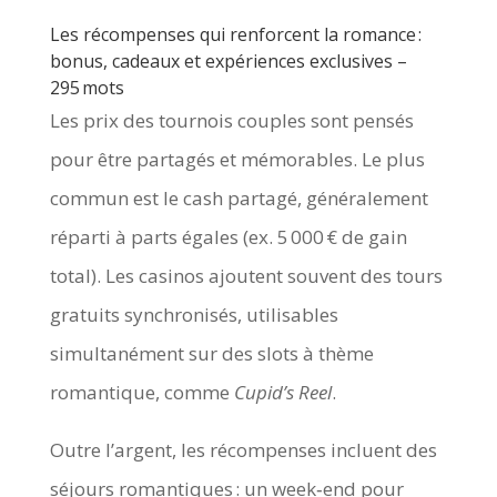
Les récompenses qui renforcent la romance :
bonus, cadeaux et expériences exclusives –
295 mots
Les prix des tournois couples sont pensés
pour être partagés et mémorables. Le plus
commun est le cash partagé, généralement
réparti à parts égales (ex. 5 000 € de gain
total). Les casinos ajoutent souvent des tours
gratuits synchronisés, utilisables
simultanément sur des slots à thème
romantique, comme
Cupid’s Reel
.
Outre l’argent, les récompenses incluent des
séjours romantiques : un week‑end pour