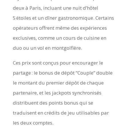
deux à Paris, incluant une nuit d’hôtel
5 étoiles et un dîner gastronomique. Certains
opérateurs offrent même des expériences
exclusives, comme un cours de cuisine en
duo ou un vol en montgolfière.
Ces prix sont conçus pour encourager le
partage : le bonus de dépôt “Couple” double
le montant du premier dépôt de chaque
partenaire, et les jackpots synchronisés
distribuent des points bonus qui se
traduisent en crédits de jeu utilisables par
les deux comptes.