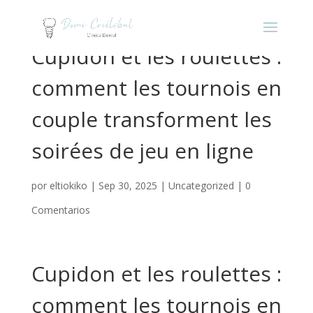
Cupidon et les roulettes :
comment les tournois en
couple transforment les
soirées de jeu en ligne
por
eltiokiko
|
Sep 30, 2025
|
Uncategorized
|
0
Comentarios
Cupidon et les roulettes :
comment les tournois en