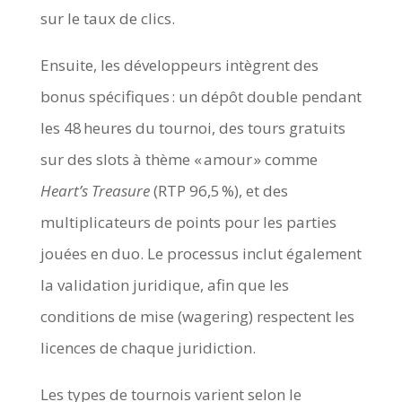
sur le taux de clics.
Ensuite, les développeurs intègrent des
bonus spécifiques : un dépôt double pendant
les 48 heures du tournoi, des tours gratuits
sur des slots à thème « amour » comme
Heart’s Treasure
(RTP 96,5 %), et des
multiplicateurs de points pour les parties
jouées en duo. Le processus inclut également
la validation juridique, afin que les
conditions de mise (wagering) respectent les
licences de chaque juridiction.
Les types de tournois varient selon le