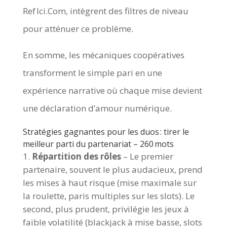
Ref Ici.Com, intègrent des filtres de niveau
pour atténuer ce problème.
En somme, les mécaniques coopératives
transforment le simple pari en une
expérience narrative où chaque mise devient
une déclaration d’amour numérique.
Stratégies gagnantes pour les duos : tirer le
meilleur parti du partenariat – 260 mots
Répartition des rôles
– Le premier
partenaire, souvent le plus audacieux, prend
les mises à haut risque (mise maximale sur
la roulette, paris multiples sur les slots). Le
second, plus prudent, privilégie les jeux à
faible volatilité (blackjack à mise basse, slots