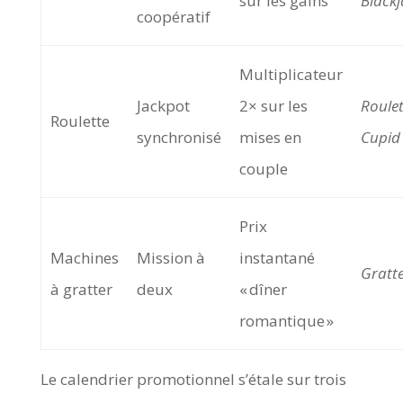
sur les gains
Blackj
coopératif
Multiplicateur
Jackpot
2× sur les
Roulet
Roulette
synchronisé
mises en
Cupid
couple
Prix
Machines
Mission à
instantané
Gratt
à gratter
deux
« dîner
romantique »
Le calendrier promotionnel s’étale sur trois