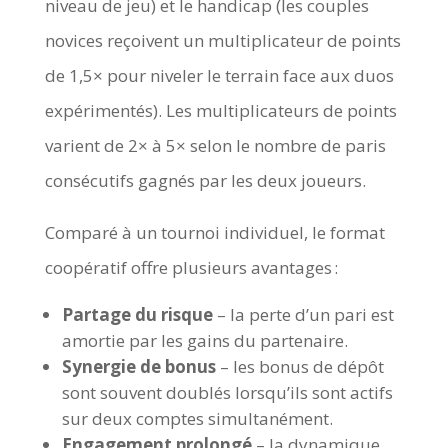
niveau de jeu) et le handicap (les couples
novices reçoivent un multiplicateur de points
de 1,5× pour niveler le terrain face aux duos
expérimentés). Les multiplicateurs de points
varient de 2× à 5× selon le nombre de paris
consécutifs gagnés par les deux joueurs.
Comparé à un tournoi individuel, le format
coopératif offre plusieurs avantages :
Partage du risque
– la perte d’un pari est
amortie par les gains du partenaire.
Synergie de bonus
– les bonus de dépôt
sont souvent doublés lorsqu’ils sont actifs
sur deux comptes simultanément.
Engagement prolongé
– la dynamique