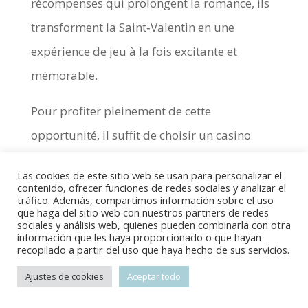
récompenses qui prolongent la romance, ils
transforment la Saint‑Valentin en une
expérience de jeu à la fois excitante et
mémorable.
Pour profiter pleinement de cette
opportunité, il suffit de choisir un casino
fiable, de vérifier licences et équité via des
Las cookies de este sitio web se usan para personalizar el
sites de comparaison comme Ref Ici.Com,
contenido, ofrecer funciones de redes sociales y analizar el
tráfico. Además, compartimos información sobre el uso
d’adopter une stratégie de répartition des
que haga del sitio web con nuestros partners de redes
sociales y análisis web, quienes pueden combinarla con otra
rôles et de planifier soigneusement la soirée.
información que les haya proporcionado o que hayan
recopilado a partir del uso que haya hecho de sus servicios.
La sécurité, la gestion du budget commun et
Ajustes de cookies
Aceptar todo
l’optimisation du temps de jeu sont les
piliers d’une aventure réussie.