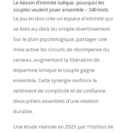
Le besoin d’intimité ludique : pourquoi les
couples veulent jouer ensemble – 340 mots
Le jeu en duo crée un espace d’intimité qui
va bien au-delà du simple divertissement.
Sur le plan psychologique, partager une
mise active les circuits de récompense du
cerveau, augmentant la libération de
dopamine lorsque le couple gagne
ensemble. Cette synergie renforce le
sentiment de complicité et de confiance,
deux piliers essentiels d’une relation
durable.
Une étude réalisée en 2025 par l’Institut de