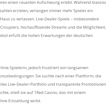
Jahren einen rasanten Aufschwung erlebt. Während klassis
zahlen erzielen, verlangen immer mehr Spieler ein
 Haus zu verlassen. Live‑Dealer‑Spiele – insbesondere
e Croupiers, hochauflösende Streams und die Möglichkeit,
gebot erfüllt die hohen Erwartungen der deutschen
nline‑Spielerin, jedoch frustriert von langsamen
nusbedingungen. Sie suchte nach einer Plattform, die
eites Live‑Dealer‑Portfolio und transparente Promotionen
uchte, stieß sie auf 1Red Casino, das mit einem
ne Einzahlung wirbt.