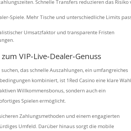
ahlungszeiten. Schnelle Transfers reduzieren das Risiko
Dealer‑Spiele. Mehr Tische und unterschiedliche Limits pas
listischer Umsatzfaktor und transparente Fristen
ungen.
tt zum VIP‑Live‑Dealer‑Genuss
o suchen, das schnelle Auszahlungen, ein umfangreiches
edingungen kombiniert, ist 1Red Casino eine klare Wahl
ttraktiven Willkommensbonus, sondern auch ein
fortiges Spielen ermöglicht.
, sicheren Zahlungsmethoden und einem engagierten
ürdiges Umfeld. Darüber hinaus sorgt die mobile