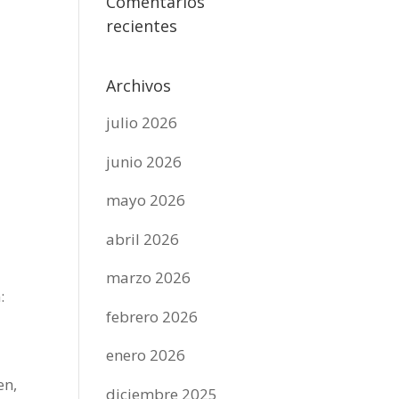
Comentarios
recientes
Archivos
julio 2026
junio 2026
mayo 2026
abril 2026
marzo 2026
:
febrero 2026
enero 2026
en,
diciembre 2025