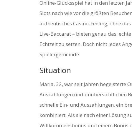
Online‑Glücksspiel hat in den letzten 
Slots nach wie vor die größten Besucher
authentisches Casino‑Feeling, ohne das
Live‑Baccarat – bieten genau das: echt
Echtzeit zu setzen. Doch nicht jedes An
Spielergemeinde.
Situation
Maria, 32, war seit Jahren begeisterte O
Auszahlungen und unübersichtlichen Bo
schnelle Ein‑ und Auszahlungen, ein br
kombiniert. Als sie nach einer Lösung s
Willkommensbonus und einem Bonus oh