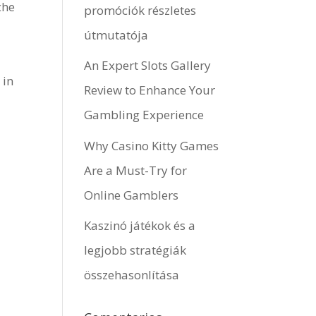
che
promóciók részletes
útmutatója
An Expert Slots Gallery
 in
Review to Enhance Your
Gambling Experience
Why Casino Kitty Games
Are a Must-Try for
Online Gamblers
Kaszinó játékok és a
legjobb stratégiák
összehasonlítása