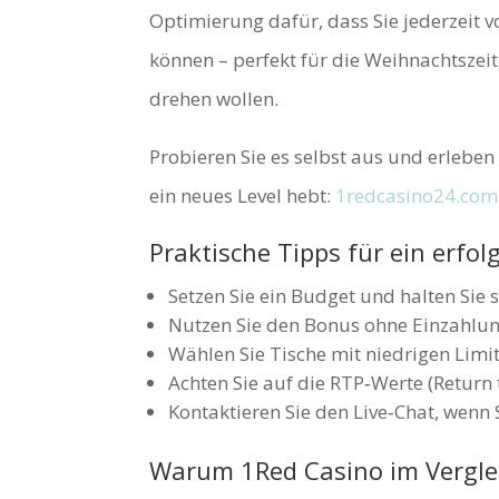
Optimierung dafür, dass Sie jederzeit 
können – perfekt für die Weihnachtszei
drehen wollen.
Probieren Sie es selbst aus und erleben
ein neues Level hebt:
1redcasino24.com
Praktische Tipps für ein erfol
Setzen Sie ein Budget und halten Sie s
Nutzen Sie den Bonus ohne Einzahlun
Wählen Sie Tische mit niedrigen Limi
Achten Sie auf die RTP‑Werte (Return 
Kontaktieren Sie den Live‑Chat, wenn
Warum 1Red Casino im Vergle