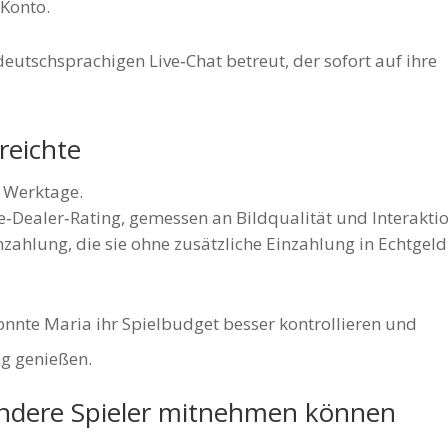
 Konto.
utschsprachigen Live‑Chat betreut, der sofort auf ihre
reichte
5 Werktage.
ive‑Dealer‑Rating, gemessen an Bildqualität und Interaktio
ahlung, die sie ohne zusätzliche Einzahlung in Echtgeld
nte Maria ihr Spielbudget besser kontrollieren und
ng genießen.
andere Spieler mitnehmen können