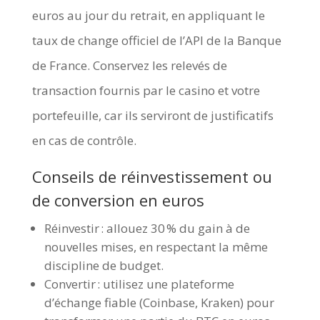
euros au jour du retrait, en appliquant le
taux de change officiel de l’API de la Banque
de France. Conservez les relevés de
transaction fournis par le casino et votre
portefeuille, car ils serviront de justificatifs
en cas de contrôle.
Conseils de réinvestissement ou
de conversion en euros
Réinvestir : allouez 30 % du gain à de
nouvelles mises, en respectant la même
discipline de budget.
Convertir : utilisez une plateforme
d’échange fiable (Coinbase, Kraken) pour