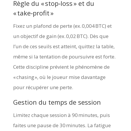
Règle du « stop‑loss » et du
« take‑profit »
Fixez un plafond de perte (ex. 0,004 BTC) et
un objectif de gain (ex. 0,02 BTC). Dès que
l’un de ces seuils est atteint, quittez la table,
même si la tentation de poursuivre est forte.
Cette discipline prévient le phénomène de
« chasing », où le joueur mise davantage
pour récupérer une perte.
Gestion du temps de session
Limitez chaque session à 90 minutes, puis
faites une pause de 30 minutes. La fatigue