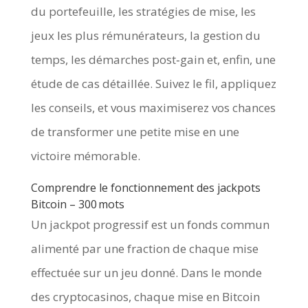
du portefeuille, les stratégies de mise, les
jeux les plus rémunérateurs, la gestion du
temps, les démarches post‑gain et, enfin, une
étude de cas détaillée. Suivez le fil, appliquez
les conseils, et vous maximiserez vos chances
de transformer une petite mise en une
victoire mémorable.
Comprendre le fonctionnement des jackpots
Bitcoin – 300 mots
Un jackpot progressif est un fonds commun
alimenté par une fraction de chaque mise
effectuée sur un jeu donné. Dans le monde
des cryptocasinos, chaque mise en Bitcoin