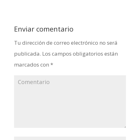
Enviar comentario
Tu dirección de correo electrónico no será
publicada.
Los campos obligatorios están
marcados con
*