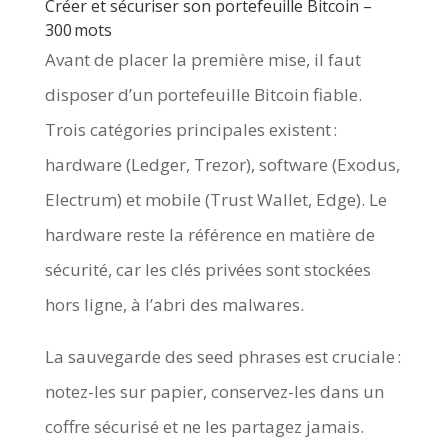
Créer et sécuriser son portefeuille Bitcoin –
300 mots
Avant de placer la première mise, il faut
disposer d’un portefeuille Bitcoin fiable.
Trois catégories principales existent :
hardware (Ledger, Trezor), software (Exodus,
Electrum) et mobile (Trust Wallet, Edge). Le
hardware reste la référence en matière de
sécurité, car les clés privées sont stockées
hors ligne, à l’abri des malwares.
La sauvegarde des seed phrases est cruciale :
notez-les sur papier, conservez-les dans un
coffre sécurisé et ne les partagez jamais.