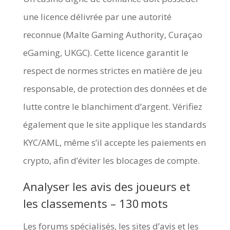
une licence délivrée par une autorité
reconnue (Malte Gaming Authority, Curaçao
eGaming, UKGC). Cette licence garantit le
respect de normes strictes en matière de jeu
responsable, de protection des données et de
lutte contre le blanchiment d’argent. Vérifiez
également que le site applique les standards
KYC/AML, même s’il accepte les paiements en
crypto, afin d’éviter les blocages de compte.
Analyser les avis des joueurs et
les classements – 130 mots
Les forums spécialisés, les sites d’avis et les