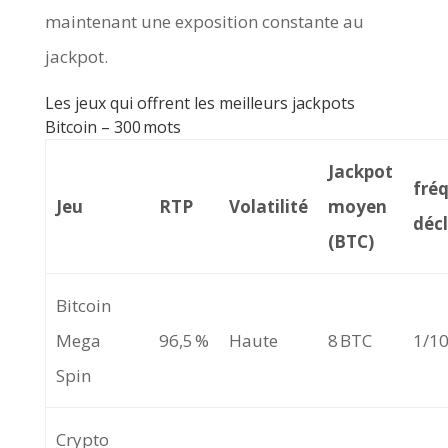
maintenant une exposition constante au
jackpot.
Les jeux qui offrent les meilleurs jackpots
Bitcoin – 300 mots
Jackpot
fré
Jeu
RTP
Volatilité
moyen
déc
(BTC)
Bitcoin
Mega
96,5 %
Haute
8 BTC
1/10
Spin
Crypto