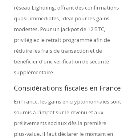
réseau Lightning, offrant des confirmations
quasi‑immédiates, idéal pour les gains
modestes. Pour un jackpot de 12 BTC,
privilégiez le retrait programmé afin de
réduire les frais de transaction et de
bénéficier d’une vérification de sécurité
supplémentaire.
Considérations fiscales en France
En France, les gains en cryptomonnaies sont
soumis à l’impôt sur le revenu et aux
prélèvements sociaux dès la première
plus‑value. Il faut déclarer le montant en