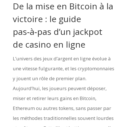
De la mise en Bitcoin à la
victoire : le guide
pas‑à‑pas d’un jackpot
de casino en ligne
L’univers des jeux d’argent en ligne évolue à
une vitesse fulgurante, et les cryptomonnaies
y jouent un rôle de premier plan.
Aujourd’hui, les joueurs peuvent déposer,
miser et retirer leurs gains en Bitcoin,
Ethereum ou autres tokens, sans passer par
les méthodes traditionnelles souvent lourdes