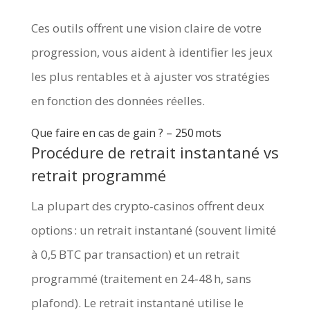
Ces outils offrent une vision claire de votre
progression, vous aident à identifier les jeux
les plus rentables et à ajuster vos stratégies
en fonction des données réelles.
Que faire en cas de gain ? – 250 mots
Procédure de retrait instantané vs
retrait programmé
La plupart des crypto‑casinos offrent deux
options : un retrait instantané (souvent limité
à 0,5 BTC par transaction) et un retrait
programmé (traitement en 24‑48 h, sans
plafond). Le retrait instantané utilise le