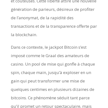
et coûteuses. Cette liberté attire une nouvelle
génération de parieurs, désireux de profiter
de l’anonymat, de la rapidité des
transactions et de la transparence offerte par
la blockchain.
Dans ce contexte, le jackpot Bitcoin s’est
imposé comme le Graal des amateurs de
casino. Un pool de mise qui gonfle à chaque
spin, chaque main, jusqu’à exploser en un
gain qui peut transformer une mise de
quelques centimes en plusieurs dizaines de
bitcoins. Ce phénomène séduit tant parce
qu’il promet un retour spectaculaire, mais