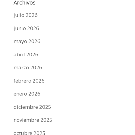
Archivos
julio 2026
junio 2026
mayo 2026
abril 2026
marzo 2026
febrero 2026
enero 2026
diciembre 2025
noviembre 2025
octubre 2025