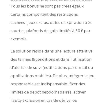
Tous les bonus ne sont pas créés égaux.
Certains comportent des restrictions
cachées : jeux exclus, dates d’expiration très
courtes, plafonds de gain limités à 50 € par
exemple.
La solution réside dans une lecture attentive
des termes & conditions et dans l’utilisation
d’alertes de suivi (notifications par e‑mail ou
applications mobiles). De plus, intégrer le jeu
responsable est indispensable : fixer des
limites de dépôt hebdomadaires, activer
l’auto‑exclusion en cas de dérive, ou