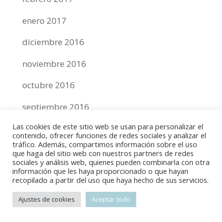
enero 2017
diciembre 2016
noviembre 2016
octubre 2016
septiembre 2016
Las cookies de este sitio web se usan para personalizar el
agosto 2016
contenido, ofrecer funciones de redes sociales y analizar el
tráfico. Además, compartimos información sobre el uso
julio 2016
que haga del sitio web con nuestros partners de redes
sociales y análisis web, quienes pueden combinarla con otra
junio 2016
información que les haya proporcionado o que hayan
recopilado a partir del uso que haya hecho de sus servicios.
mayo 2016
Ajustes de cookies
Aceptar todo
abril 2016