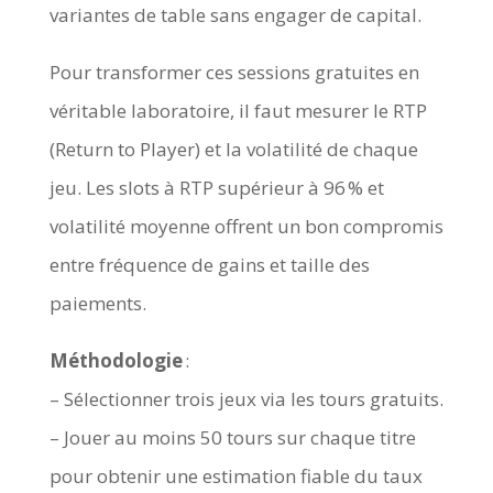
variantes de table sans engager de capital.
Pour transformer ces sessions gratuites en
véritable laboratoire, il faut mesurer le RTP
(Return to Player) et la volatilité de chaque
jeu. Les slots à RTP supérieur à 96 % et
volatilité moyenne offrent un bon compromis
entre fréquence de gains et taille des
paiements.
Méthodologie
:
– Sélectionner trois jeux via les tours gratuits.
– Jouer au moins 50 tours sur chaque titre
pour obtenir une estimation fiable du taux