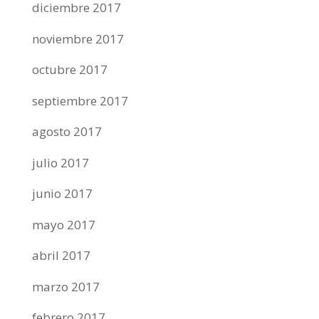
diciembre 2017
noviembre 2017
octubre 2017
septiembre 2017
agosto 2017
julio 2017
junio 2017
mayo 2017
abril 2017
marzo 2017
febrero 2017