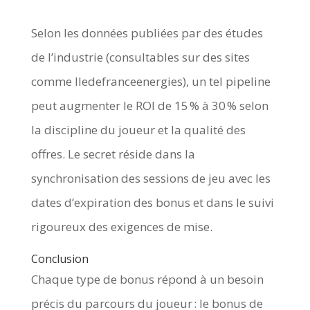
Selon les données publiées par des études
de l’industrie (consultables sur des sites
comme Iledefranceenergies), un tel pipeline
peut augmenter le ROI de 15 % à 30 % selon
la discipline du joueur et la qualité des
offres. Le secret réside dans la
synchronisation des sessions de jeu avec les
dates d’expiration des bonus et dans le suivi
rigoureux des exigences de mise.
Conclusion
Chaque type de bonus répond à un besoin
précis du parcours du joueur : le bonus de