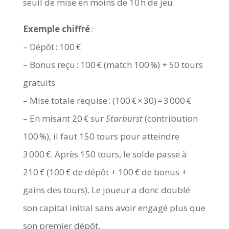
seuil de mise en moins de 10 h de jeu.
Exemple chiffré
:
– Dépôt : 100 €
– Bonus reçu : 100 € (match 100 %) + 50 tours
gratuits
– Mise totale requise : (100 € × 30) = 3 000 €
– En misant 20 € sur
Starburst
(contribution
100 %), il faut 150 tours pour atteindre
3 000 €. Après 150 tours, le solde passe à
210 € (100 € de dépôt + 100 € de bonus +
gains des tours). Le joueur a donc doublé
son capital initial sans avoir engagé plus que
son premier dépôt.