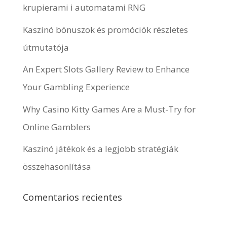
krupierami i automatami RNG
Kaszinó bónuszok és promóciók részletes
útmutatója
An Expert Slots Gallery Review to Enhance
Your Gambling Experience
Why Casino Kitty Games Are a Must-Try for
Online Gamblers
Kaszinó játékok és a legjobb stratégiák
összehasonlítása
Comentarios recientes