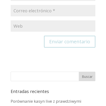
Entradas recientes
Porównanie kasyn live z prawdziwymi